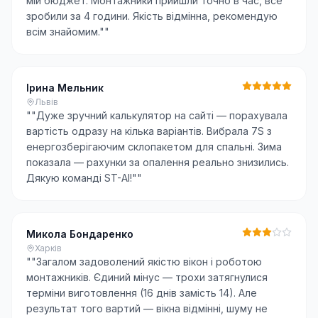
мій бюджет. Монтажники прийшли точно в час, все
зробили за 4 години. Якість відмінна, рекомендую
всім знайомим."
"
Ірина Мельник
Львів
"
"Дуже зручний калькулятор на сайті — порахувала
вартість одразу на кілька варіантів. Вибрала 7S з
енергозберігаючим склопакетом для спальні. Зима
показала — рахунки за опалення реально знизились.
Дякую команді ST-AI!"
"
Микола Бондаренко
Харків
"
"Загалом задоволений якістю вікон і роботою
монтажників. Єдиний мінус — трохи затягнулися
терміни виготовлення (16 днів замість 14). Але
результат того вартий — вікна відмінні, шуму не