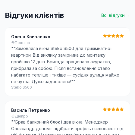
Відгуки клієнтів
Всі відгуки →
Олена Коваленко
Полтава
"
"Замовляла вікна Steko S500 для трикімнатної
квартири. Від виклику замірника до монтажу
пройшло 12 днів. Бригада працювала акуратно,
прибрала за собою. Після встановлення стало
набагато тепліше і тихіше — сусідня вулиця майже
не чутна. Дуже задоволена!"
"
Steko S500
Василь Петренко
Дніпро
"
"Брав балконний блок і два вікна. Менеджер
Олександр допоміг підібрати профіль і склопакет під