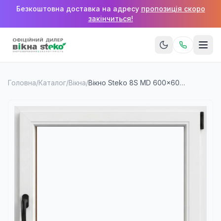
Безкоштовна доставка на адресу
пропозиція скоро
закінчиться!
Головна
/
Каталог
/
Вікна
/
Вікно Steko 8S MD 600×600 мм (1 стулка)