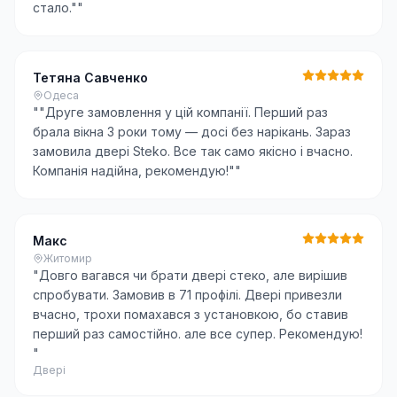
стало."
"
Тетяна Савченко
Одеса
"
"Друге замовлення у цій компанії. Перший раз
брала вікна 3 роки тому — досі без нарікань. Зараз
замовила двері Steko. Все так само якісно і вчасно.
Компанія надійна, рекомендую!"
"
Макс
Житомир
"
Довго вагався чи брати двері стеко, але вирішив
спробувати. Замовив в 71 профілі. Двері привезли
вчасно, трохи помахався з установкою, бо ставив
перший раз самостійно. але все супер. Рекомендую!
"
Двері