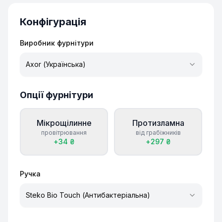
Конфігурація
Виробник фурнітури
Axor (Українська)
Опції фурнітури
Мікрощілинне
Протизламна
провітрювання
від грабіжників
+
34
₴
+
297
₴
Ручка
Steko Bio Touch (Антибактеріальна)