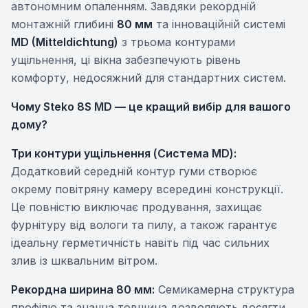
автономним опаленням. Завдяки рекордній
монтажній глибині
80 мм
та інноваційній системі
MD (Mitteldichtung)
з трьома контурами
ущільнення, ці вікна забезпечують рівень
комфорту, недосяжний для стандартних систем.
Чому Steko 8S MD — це кращий вибір для вашого
дому?
Три контури ущільнення (Система MD):
Додатковий середній контур гуми створює
окрему повітряну камеру всередині конструкції.
Це повністю виключає продування, захищає
фурнітуру від вологи та пилу, а також гарантує
ідеальну герметичність навіть під час сильних
злив із шквальним вітром.
Рекордна ширина 80 мм:
Семикамерна структура
профілю та значна товщина дозволяють досягти