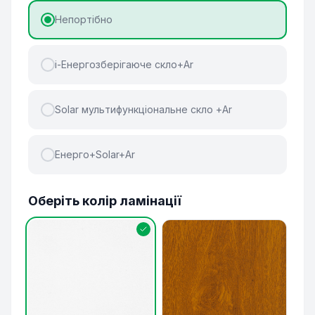
Непортібно
і-Енергозберігаюче скло+Ar
Solar мультифункціональне скло +Ar
Енерго+Solar+Ar
Оберіть колір ламінації