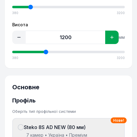
380
3200
Висота
мм
380
3200
Основне
Профіль
Оберіть тип профільної системи
Нове!
Steko 8S AD NEW (80 мм)
7 камер • Україна • Преміум