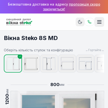
Безкоштовна доставка на адресу
пропозиція скоро
закінчиться!
Вікна Steko 8S MD
Оберіть кількість стулок та конфігурацію
←
Гортайте
→
800
мм
мм
1200