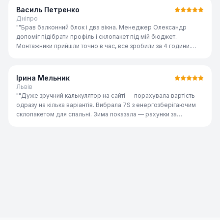
Василь Петренко
Дніпро
"
"Брав балконний блок і два вікна. Менеджер Олександр
допоміг підібрати профіль і склопакет під мій бюджет.
Монтажники прийшли точно в час, все зробили за 4 години.
Якість відмінна, рекомендую всім знайомим."
"
Ірина Мельник
Львів
"
"Дуже зручний калькулятор на сайті — порахувала вартість
одразу на кілька варіантів. Вибрала 7S з енергозберігаючим
склопакетом для спальні. Зима показала — рахунки за
опалення реально знизились. Дякую команді ST-AI!"
"