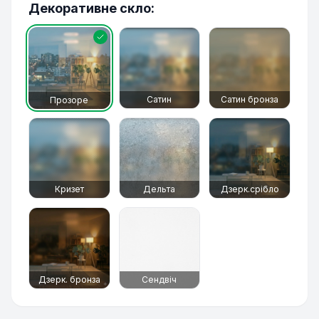
Декоративне скло:
Сатин
Сатин бронза
Прозоре
Кризет
Дельта
Дзерк.срібло
Дзерк. бронза
Сендвіч