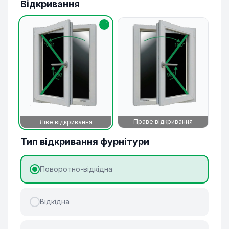
Відкривання
Праве відкривання
Ліве відкривання
Тип відкривання фурнітури
Поворотно-відкідна
Відкідна