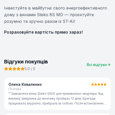
Інвестуйте в майбутнє свого енергоефективного
дому з вікнами Steko 8S MD — проєктуйте
розумно та зручно разом із ST-AI!
Розраховуйте вартість прямо зараз!
Відгуки покупців
Всі відгуки
5.0
/ 5
Олена Коваленко
Полтава
"
"Замовляла вікна Steko S500 для трикімнатної квартири. Від
виклику замірника до монтажу пройшло 12 днів. Бригада
працювала акуратно, прибрала за собою. Після встановлення
стало набагато тепліше і тихіше — сусідня вулиця майже не
чутна. Дуже задоволена!"
"