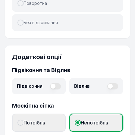
Поворотна
Без відкривання
Додаткові опції
Підвіконня та Відлив
Підвіконня
Відлив
Москітна сітка
Потрібна
Непотрібна