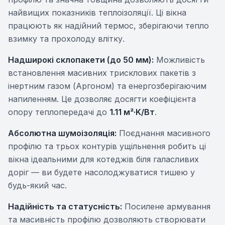
найвищих показників теплоізоляції. Ці вікна
працюють як надійний термос, зберігаючи тепло
взимку та прохолоду влітку.
Надширокі склопакети (до 50 мм):
Можливість
встановлення масивних трисклових пакетів з
інертним газом (Аргоном) та енергозберігаючим
напиленням. Це дозволяє досягти коефіцієнта
опору теплопередачі до
1.11 м²·K/Вт
.
Абсолютна шумоізоляція:
Поєднання масивного
профілю та трьох контурів ущільнення робить ці
вікна ідеальними для котеджів біля галасливих
доріг — ви будете насолоджуватися тишею у
будь-який час.
Надійність та статусність:
Посилене армування
та масивність профілю дозволяють створювати