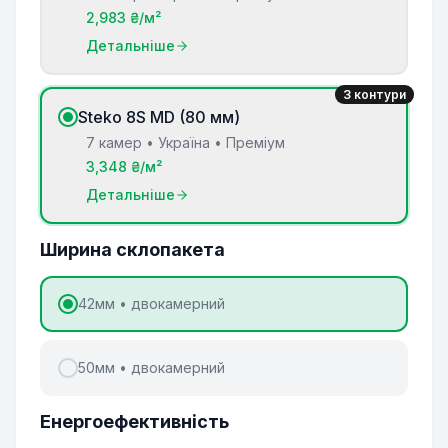
2,983 ₴/м²
Детальніше
3 контури
Steko 8S MD (80 мм)
7 камер • Україна • Преміум
3,348 ₴/м²
Детальніше
Ширина склопакета
42мм • двокамерний
50мм • двокамерний
Енергоефективність