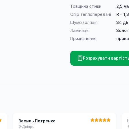
Товщина стінки
2,5 м
Опір теплопередачі
R = 1,3
Шумоізоляція
34 дБ
Ламінація
Золот
Призначення
прива
Розрахувати вартіст
Василь Петренко
Дніпро