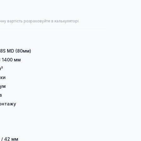
чну вартість розраховуйте в калькуляторі
 8S MD (80мм)
× 1400 мм
м²
лки
іум
в
онтажу
 / 42 мм