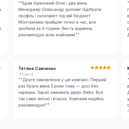
"
"Брав балконний блок і два вікна.
а
Менеджер Олександр допоміг підібрати
профіль і склопакет під мій бюджет.
Монтажники прийшли точно в час, все
і
зробили за 4 години. Якість відмінна,
рекомендую всім знайомим."
"
Тетяна Савченко
Одеса
"
"Друге замовлення у цій компанії. Перший
раз брала вікна 3 роки тому — досі без
нарікань. Зараз замовила двері Steko. Все
так само якісно і вчасно. Компанія надійна,
рекомендую!"
"