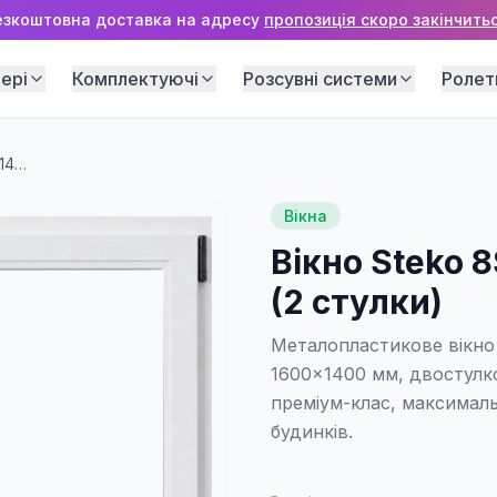
езкоштовна доставка на адресу
пропозиція скоро закінчитьс
ері
Комплектуючі
Розсувні системи
Ролет
Вікно Steko 8S MD 1600×1400 мм (2 стулки)
Вікна
Вікно Steko 
(2 стулки)
Металопластикове вікно
1600×1400 мм, двостулк
преміум-клас, максимал
будинків.