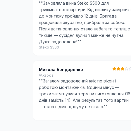
"
"Замовляла вікна Steko S500 для
трикімнатної квартири. Від виклику замірник
до монтажу пройшло 12 днів. Бригада
працювала акуратно, прибрала за собою.
Після встановлення стало набагато тепліше 
тихіше — сусідня вулиця майже не чутна.
Дуже задоволена!"
"
Steko S500
Микола Бондаренко
Харків
"
"Загалом задоволений якістю вікон і
роботою монтажників. Єдиний мінус —
трохи затягнулися терміни виготовлення (16
днів замість 14). Але результат того вартий
— вікна відмінні, шуму не стало."
"