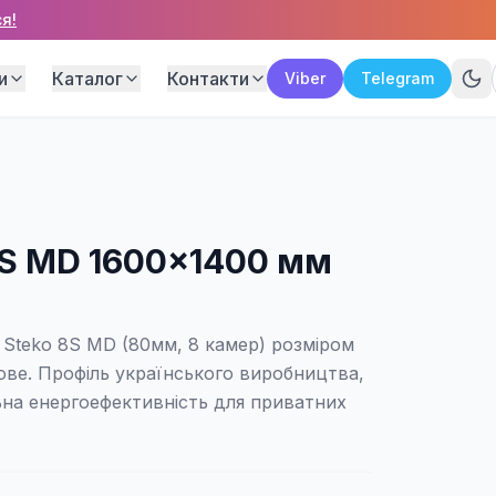
я!
и
Каталог
Контакти
Viber
Telegram
8S MD 1600×1400 мм
 Steko 8S MD (80мм, 8 камер) розміром
ове. Профіль українського виробництва,
ьна енергоефективність для приватних