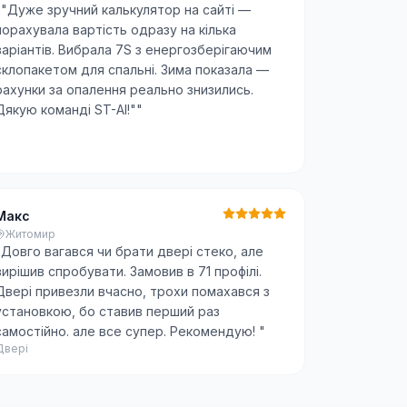
"
"Дуже зручний калькулятор на сайті —
порахувала вартість одразу на кілька
варіантів. Вибрала 7S з енергозберігаючим
склопакетом для спальні. Зима показала —
рахунки за опалення реально знизились.
Дякую команді ST-AI!"
"
Макс
Житомир
"
Довго вагався чи брати двері стеко, але
вирішив спробувати. Замовив в 71 профілі.
Двері привезли вчасно, трохи помахався з
установкою, бо ставив перший раз
самостійно. але все супер. Рекомендую!
"
Двері