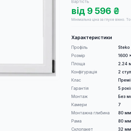
Вартість
від
9 596
₴
Мінімальна ціна за глухе вікно.
То
Характеристики
Профіль
Steko
Розмір
1600 
Площа
2.24 
Конфігурація
2 сту
Клас
Прем
Гарантія
5 рокі
Монтаж
Без м
Камери
7
Монтажна глибина
80 мм
Рама
80 мм
Склопакет
32 мм