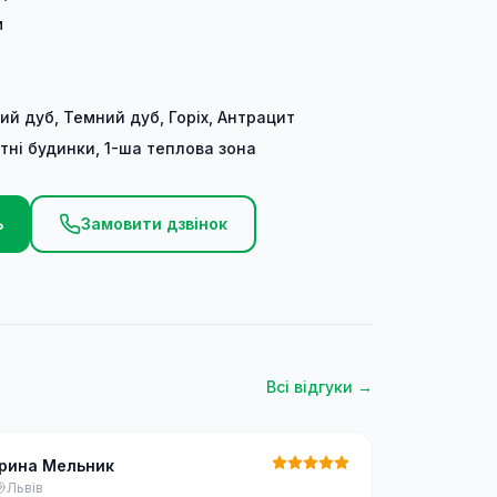
м
ий дуб, Темний дуб, Горіх, Антрацит
тні будинки, 1-ша теплова зона
ь
Замовити дзвінок
Всі відгуки →
Ірина Мельник
Львів