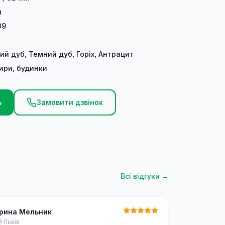
м
89
ий дуб, Темний дуб, Горіх, Антрацит
ири, будинки
ь
Замовити дзвінок
Всі відгуки →
Ірина Мельник
Львів