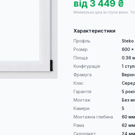
від
3 449
₴
Мінімальна ціна за глухе вікно.
То
Характеристики
Профіль
Steko
Розмір
600 ×
Площа
0.36 
Конфігурація
1 сту
Фрамуга
Верхн
Клас
Серед
Гарантія
5 рокі
Монтаж
Без м
Камери
5
Монтажна глибина
60 мм
Рама
62 мм
Склопакет
24 мм