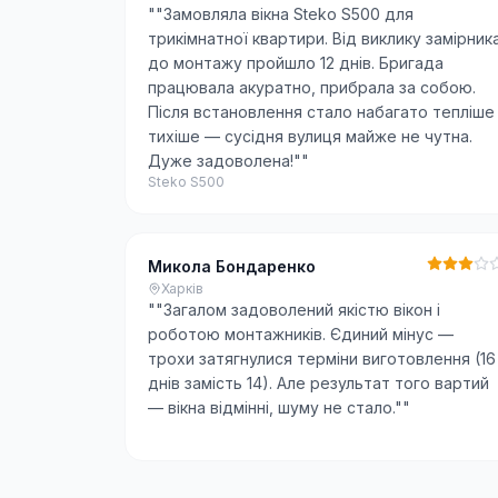
"
"Замовляла вікна Steko S500 для
трикімнатної квартири. Від виклику замірник
до монтажу пройшло 12 днів. Бригада
працювала акуратно, прибрала за собою.
Після встановлення стало набагато тепліше 
тихіше — сусідня вулиця майже не чутна.
Дуже задоволена!"
"
Steko S500
Микола Бондаренко
Харків
"
"Загалом задоволений якістю вікон і
роботою монтажників. Єдиний мінус —
трохи затягнулися терміни виготовлення (16
днів замість 14). Але результат того вартий
— вікна відмінні, шуму не стало."
"