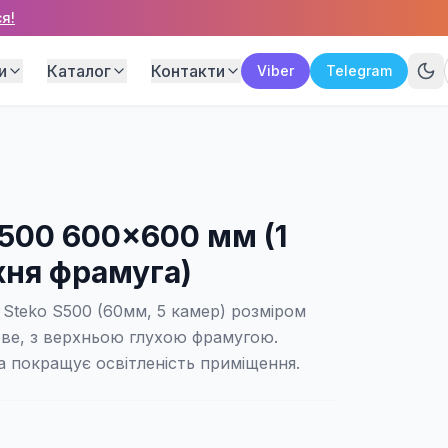
я!
и
Каталог
Контакти
Viber
Telegram
S500 600×600 мм (1
хня фрамуга)
Steko S500 (60мм, 5 камер) розміром
ве, з верхньою глухою фрамугою.
 покращує освітленість приміщення.