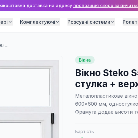
езкоштовна доставка на адресу
пропозиція скоро закінчитьс
ері
Комплектуючі
Розсувні системи
Ролет
Вікно Steko S500 600×600 мм (1 стулка + верхня фрамуга)
Вікна
Вікно Steko 
стулка + вер
Металопластикове вікно 
600×600 мм, одностулко
Фрамуга додає висоти та
Вартість