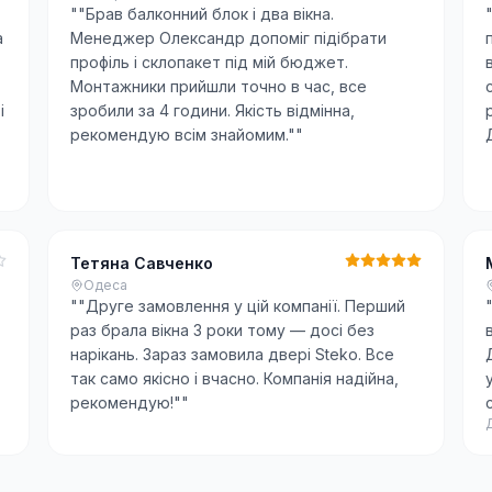
"
"Брав балконний блок і два вікна.
а
Менеджер Олександр допоміг підібрати
профіль і склопакет під мій бюджет.
Монтажники прийшли точно в час, все
і
зробили за 4 години. Якість відмінна,
рекомендую всім знайомим."
"
Тетяна Савченко
Одеса
"
"Друге замовлення у цій компанії. Перший
раз брала вікна 3 роки тому — досі без
нарікань. Зараз замовила двері Steko. Все
так само якісно і вчасно. Компанія надійна,
рекомендую!"
"