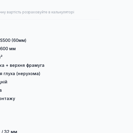
чну вартість розраховуйте в калькуляторі
 S500 (60мм)
 600 мм
м²
лка + верхня фрамуга
я глуха (нерухома)
ній
в
онтажу
 / 32 мм