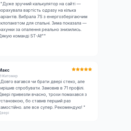
"
"Дуже зручний калькулятор на сайті —
порахувала вартість одразу на кілька
варіантів. Вибрала 7S з енергозберігаючим
склопакетом для спальні. Зима показала —
рахунки за опалення реально знизились.
Дякую команді ST-AI!"
"
Макс
Житомир
"
Довго вагався чи брати двері стеко, але
вирішив спробувати. Замовив в 71 профілі.
Двері привезли вчасно, трохи помахався з
установкою, бо ставив перший раз
самостійно. але все супер. Рекомендую!
"
Двері