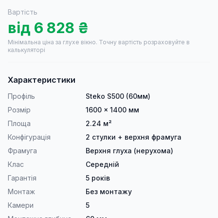
Вартість
від
6 828
₴
Мінімальна ціна за глухе вікно.
Точну вартість розраховуйте в
калькуляторі
Характеристики
Профіль
Steko S500 (60мм)
Розмір
1600 × 1400 мм
Площа
2.24 м²
Конфігурація
2 стулки + верхня фрамуга
Фрамуга
Верхня глуха (нерухома)
Клас
Середній
Гарантія
5 років
Монтаж
Без монтажу
Камери
5