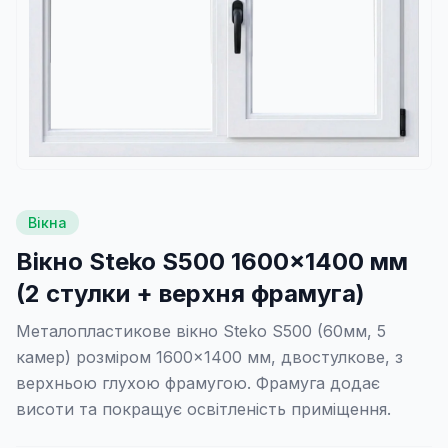
Вікна
Вікно Steko S500 1600×1400 мм
(2 стулки + верхня фрамуга)
Металопластикове вікно Steko S500 (60мм, 5
камер) розміром 1600×1400 мм, двостулкове, з
верхньою глухою фрамугою. Фрамуга додає
висоти та покращує освітленість приміщення.