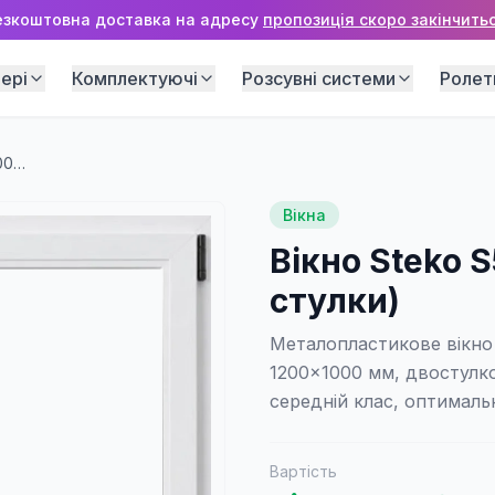
езкоштовна доставка на адресу
пропозиція скоро закінчитьс
ері
Комплектуючі
Розсувні системи
Ролет
Вікно Steko S500 1200×1000 мм (2 стулки)
Вікна
Вікно Steko 
стулки)
Металопластикове вікно 
1200×1000 мм, двостулко
середній клас, оптималь
Вартість