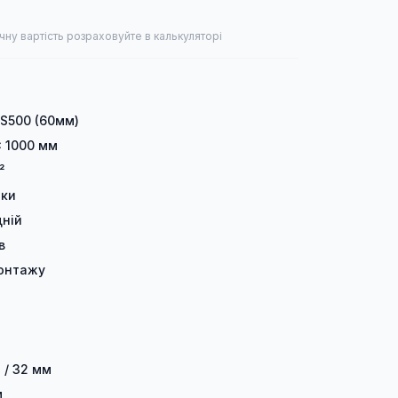
чну вартість розраховуйте в калькуляторі
 S500 (60мм)
× 1000 мм
²
лки
ній
в
онтажу
 / 32 мм
м