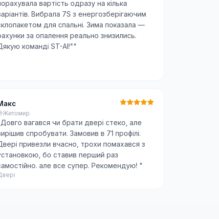
порахувала вартість одразу на кілька
варіантів. Вибрала 7S з енергозберігаючим
склопакетом для спальні. Зима показала —
рахунки за опалення реально знизились.
Дякую команді ST-AI!"
"
Макс
Житомир
"
Довго вагався чи брати двері стеко, але
вирішив спробувати. Замовив в 71 профілі.
Двері привезли вчасно, трохи помахався з
установкою, бо ставив перший раз
самостійно. але все супер. Рекомендую!
"
Двері