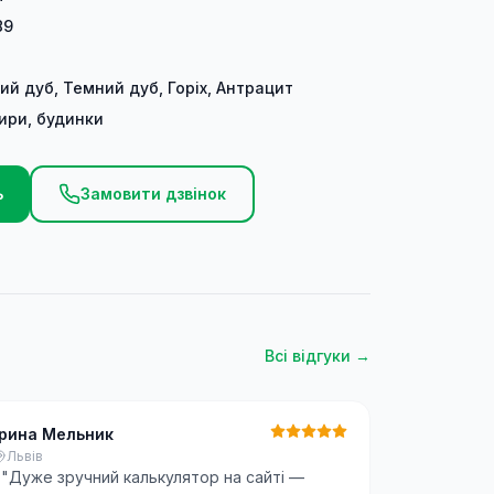
89
ий дуб, Темний дуб, Горіх, Антрацит
ири, будинки
ь
Замовити дзвінок
Всі відгуки →
Ірина Мельник
Львів
"
"Дуже зручний калькулятор на сайті —