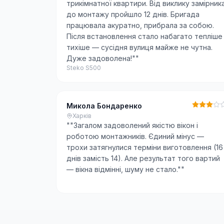
трикімнатної квартири. Від виклику замірник
до монтажу пройшло 12 днів. Бригада
працювала акуратно, прибрала за собою.
Після встановлення стало набагато тепліше 
тихіше — сусідня вулиця майже не чутна.
Дуже задоволена!"
"
Steko S500
Микола Бондаренко
Харків
"
"Загалом задоволений якістю вікон і
роботою монтажників. Єдиний мінус —
трохи затягнулися терміни виготовлення (16
днів замість 14). Але результат того вартий
— вікна відмінні, шуму не стало."
"