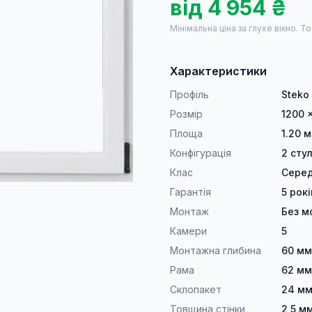
від
4 954
₴
Мінімальна ціна за глухе вікно.
То
Характеристики
Профіль
Steko
Розмір
1200 
Площа
1.20 м
Конфігурація
2 сту
Клас
Серед
Гарантія
5 рокі
Монтаж
Без м
Камери
5
Монтажна глибина
60 мм
Рама
62 мм
Склопакет
24 мм
Товщина стінки
2,5 м