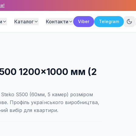
я!
и
Каталог
Контакти
Viber
Telegram
S500 1200×1000 мм (2
Steko S500 (60мм, 5 камер) розміром
ве. Профіль українського виробництва,
ний вибір для квартири.