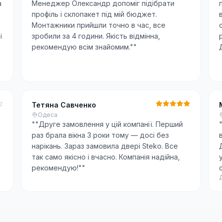
а
Менеджер Олександр допоміг підібрати
профіль і склопакет під мій бюджет.
Монтажники прийшли точно в час, все
і
зробили за 4 години. Якість відмінна,
рекомендую всім знайомим."
"
Тетяна Савченко
Одеса
"
"Друге замовлення у цій компанії. Перший
раз брала вікна 3 роки тому — досі без
нарікань. Зараз замовила двері Steko. Все
так само якісно і вчасно. Компанія надійна,
рекомендую!"
"