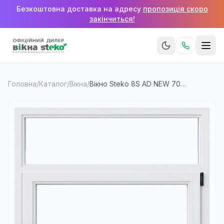
Безкоштовна доставка на адресу
пропозиція скоро
закінчиться!
Головна
/
Каталог
/
Вікна
/
Вікно Steko 8S AD NEW 700×1400 мм (1 стулка + верхня фрамуга)