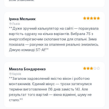
Ірина Мельник
Львів
"
"Дуже зручний калькулятор на сайті — порахувала
вартість одразу на кілька варіантів. Вибрала 7S з
енергозберігаючим склопакетом для спальні. Зима
показала — рахунки за опалення реально знизились.
Дякую команді ST-AI!"
"
Микола Бондаренко
Харків
"
"Загалом задоволений якістю вікон і роботою
монтажників. Єдиний мінус — трохи затягнулися
терміни виготовлення (16 днів замість 14). Але
результат того вартий — вікна відмінні, шуму не
стало."
"