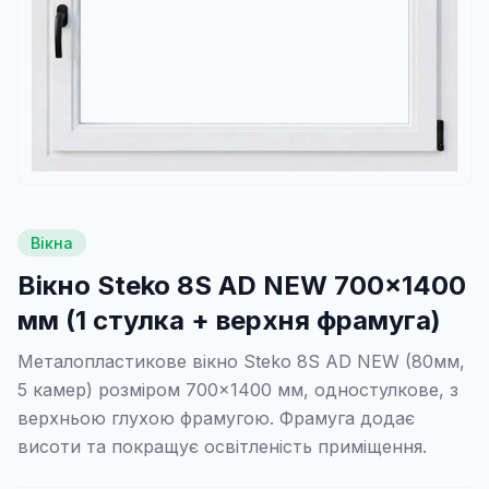
Вікна
Вікно Steko 8S AD NEW 700×1400
мм (1 стулка + верхня фрамуга)
Металопластикове вікно Steko 8S AD NEW (80мм,
5 камер) розміром 700×1400 мм, одностулкове, з
верхньою глухою фрамугою. Фрамуга додає
висоти та покращує освітленість приміщення.