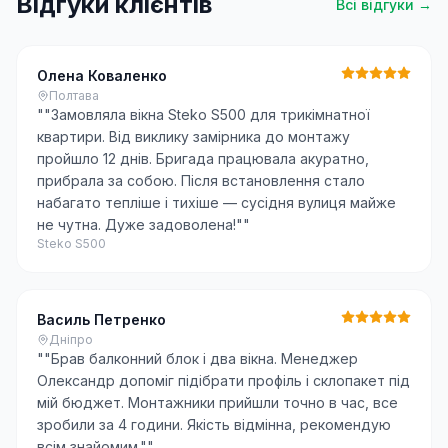
Відгуки клієнтів
Всі відгуки →
Олена Коваленко
Полтава
"
"Замовляла вікна Steko S500 для трикімнатної
квартири. Від виклику замірника до монтажу
пройшло 12 днів. Бригада працювала акуратно,
прибрала за собою. Після встановлення стало
набагато тепліше і тихіше — сусідня вулиця майже
не чутна. Дуже задоволена!"
"
Steko S500
Василь Петренко
Дніпро
"
"Брав балконний блок і два вікна. Менеджер
Олександр допоміг підібрати профіль і склопакет під
мій бюджет. Монтажники прийшли точно в час, все
зробили за 4 години. Якість відмінна, рекомендую
всім знайомим."
"