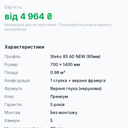
Вартість
від
4 964
₴
Мінімальна ціна за глухе вікно.
Точну вартість розраховуйте в
калькуляторі
Характеристики
Профіль
Steko 8S AD NEW (80мм)
Розмір
700 × 1400 мм
Площа
0.98 м²
Конфігурація
1 стулка + верхня фрамуга
Фрамуга
Верхня глуха (нерухома)
Клас
Преміум
Гарантія
5 років
Монтаж
Без монтажу
Камери
5