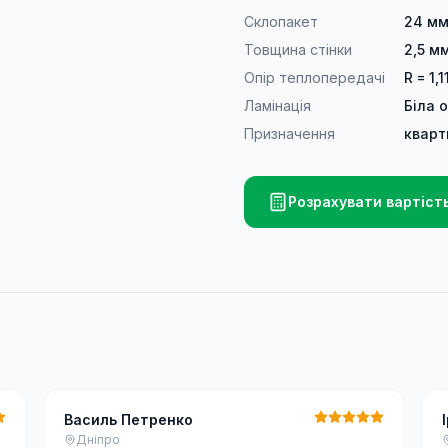
Склопакет
24 мм
Товщина стінки
2,5 м
Опір теплопередачі
R = 1,1
Ламінація
Біла 
Призначення
кварт
Розрахувати вартіст
Василь Петренко
Дніпро