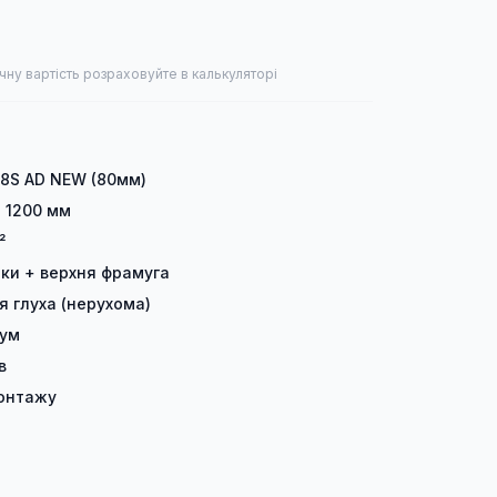
чну вартість розраховуйте в калькуляторі
 8S AD NEW (80мм)
× 1200 мм
²
лки + верхня фрамуга
я глуха (нерухома)
іум
в
онтажу