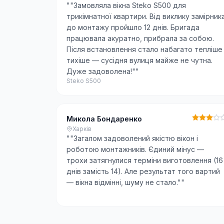
"
"Замовляла вікна Steko S500 для
трикімнатної квартири. Від виклику замірник
до монтажу пройшло 12 днів. Бригада
працювала акуратно, прибрала за собою.
Після встановлення стало набагато тепліше 
тихіше — сусідня вулиця майже не чутна.
Дуже задоволена!"
"
Steko S500
Микола Бондаренко
Харків
"
"Загалом задоволений якістю вікон і
роботою монтажників. Єдиний мінус —
трохи затягнулися терміни виготовлення (16
днів замість 14). Але результат того вартий
— вікна відмінні, шуму не стало."
"