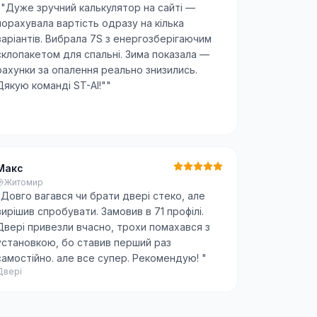
"
"Дуже зручний калькулятор на сайті —
порахувала вартість одразу на кілька
варіантів. Вибрала 7S з енергозберігаючим
склопакетом для спальні. Зима показала —
рахунки за опалення реально знизились.
Дякую команді ST-AI!"
"
Макс
Житомир
"
Довго вагався чи брати двері стеко, але
вирішив спробувати. Замовив в 71 профілі.
Двері привезли вчасно, трохи помахався з
установкою, бо ставив перший раз
самостійно. але все супер. Рекомендую!
"
Двері