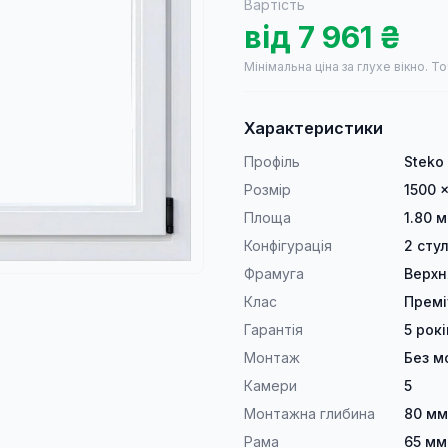
Вартість
від
7 961
₴
Мінімальна ціна за глухе вікно.
То
Характеристики
Профіль
Steko
Розмір
1500 
Площа
1.80 м
Конфігурація
2 сту
Фрамуга
Верхн
Клас
Прем
Гарантія
5 рокі
Монтаж
Без м
Камери
5
Монтажна глибина
80 мм
Рама
65 мм