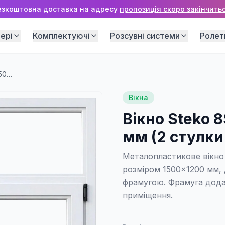
езкоштовна доставка на адресу
пропозиція скоро закінчитьс
ері
Комплектуючі
Розсувні системи
Ролет
Вікно Steko 8S AD NEW 1500×1200 мм (2 стулки + верхня фрамуга)
Вікна
Вікно Steko 
мм (2 стулки
Металопластикове вікно
розміром 1500×1200 мм,
фрамугою. Фрамуга дода
приміщення.