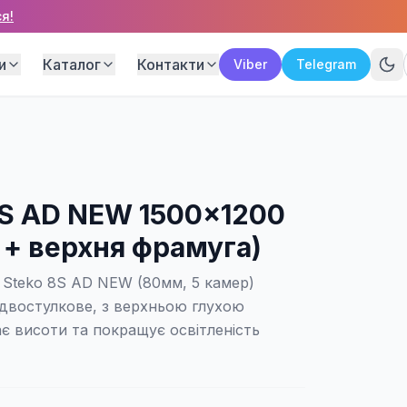
я!
и
Каталог
Контакти
Viber
Telegram
8S AD NEW 1500×1200
 + верхня фрамуга)
 Steko 8S AD NEW (80мм, 5 камер)
 двостулкове, з верхньою глухою
є висоти та покращує освітленість