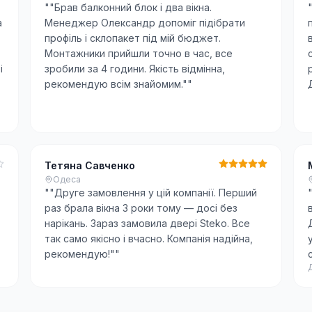
"
"Брав балконний блок і два вікна.
а
Менеджер Олександр допоміг підібрати
профіль і склопакет під мій бюджет.
Монтажники прийшли точно в час, все
і
зробили за 4 години. Якість відмінна,
рекомендую всім знайомим."
"
Тетяна Савченко
Одеса
"
"Друге замовлення у цій компанії. Перший
раз брала вікна 3 роки тому — досі без
нарікань. Зараз замовила двері Steko. Все
так само якісно і вчасно. Компанія надійна,
рекомендую!"
"