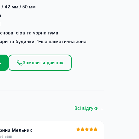
 / 42 мм / 50 мм
м
1
основа, сіра та чорна гума
ири та будинки, 1-ша кліматична зона
ь
Замовити дзвінок
Всі відгуки →
Ірина Мельник
Львів