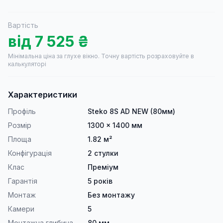
Вартість
від
7 525
₴
Мінімальна ціна за глухе вікно.
Точну вартість розраховуйте в
калькуляторі
Характеристики
Профіль
Steko 8S AD NEW (80мм)
Розмір
1300 × 1400 мм
Площа
1.82 м²
Конфігурація
2 стулки
Клас
Преміум
Гарантія
5 років
Монтаж
Без монтажу
Камери
5
Монтажна глибина
80 мм