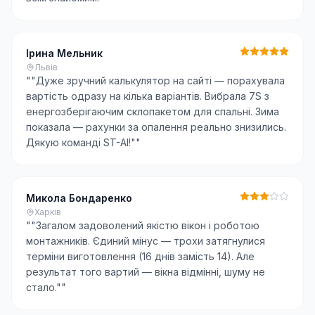
Ірина Мельник
Львів
"
"Дуже зручний калькулятор на сайті — порахувала
вартість одразу на кілька варіантів. Вибрала 7S з
енергозберігаючим склопакетом для спальні. Зима
показала — рахунки за опалення реально знизились.
Дякую команді ST-AI!"
"
Микола Бондаренко
Харків
"
"Загалом задоволений якістю вікон і роботою
монтажників. Єдиний мінус — трохи затягнулися
терміни виготовлення (16 днів замість 14). Але
результат того вартий — вікна відмінні, шуму не
стало."
"