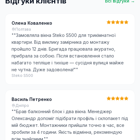
Відгуки клієнтів
Всі відгуки →
Олена Коваленко
Полтава
"
"Замовляла вікна Steko S500 для трикімнатної
квартири. Від виклику замірника до монтажу
пройшло 12 днів. Бригада працювала акуратно,
прибрала за собою. Після встановлення стало
набагато тепліше і тихіше — сусідня вулиця майже
не чутна. Дуже задоволена!"
"
Steko S500
Василь Петренко
Дніпро
"
"Брав балконний блок і два вікна. Менеджер
Олександр допоміг підібрати профіль і склопакет під
мій бюджет. Монтажники прийшли точно в час, все
зробили за 4 години. Якість відмінна, рекомендую
всім знайомим."
"