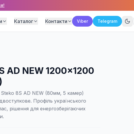
я!
и
Каталог
Контакти
Viber
Telegram
8S AD NEW 1200×1200
)
 Steko 8S AD NEW (80мм, 5 камер)
двостулкове. Профіль українського
ас, рішення для енергозберігаючих
и.