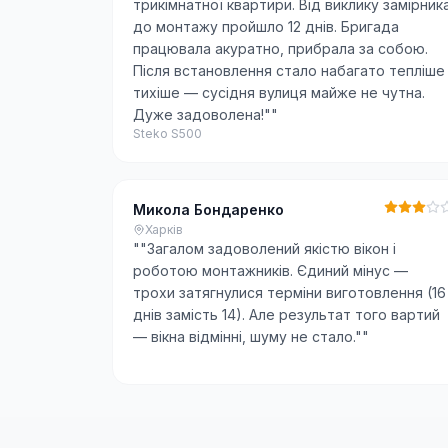
трикімнатної квартири. Від виклику замірник
до монтажу пройшло 12 днів. Бригада
працювала акуратно, прибрала за собою.
Після встановлення стало набагато тепліше 
тихіше — сусідня вулиця майже не чутна.
Дуже задоволена!"
"
Steko S500
Микола Бондаренко
Харків
"
"Загалом задоволений якістю вікон і
роботою монтажників. Єдиний мінус —
трохи затягнулися терміни виготовлення (16
днів замість 14). Але результат того вартий
— вікна відмінні, шуму не стало."
"