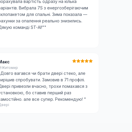
порахувала вартість одразу на кілька
варіантів. Вибрала 7S з енергозберігаючим
склопакетом для спальні. Зима показала —
рахунки за опалення реально знизились.
Дякую команді ST-AI!"
"
Макс
Житомир
"
Довго вагався чи брати двері стеко, але
вирішив спробувати. Замовив в 71 профілі.
Двері привезли вчасно, трохи помахався з
установкою, бо ставив перший раз
самостійно. але все супер. Рекомендую!
"
Двері