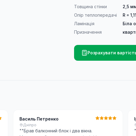
Товщина стінки
2,5 м
Опір теплопередачі
R = 1,1
Ламінація
Біла 
Призначення
кварт
Розрахувати вартіст
Василь Петренко
Дніпро
"
"Брав балконний блок і два вікна.