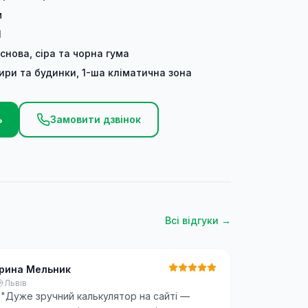
м
1
основа, сіра та чорна гума
ири та будинки, 1-ша кліматична зона
ь
Замовити дзвінок
Всі відгуки →
Ірина Мельник
Львів
"
"Дуже зручний калькулятор на сайті —