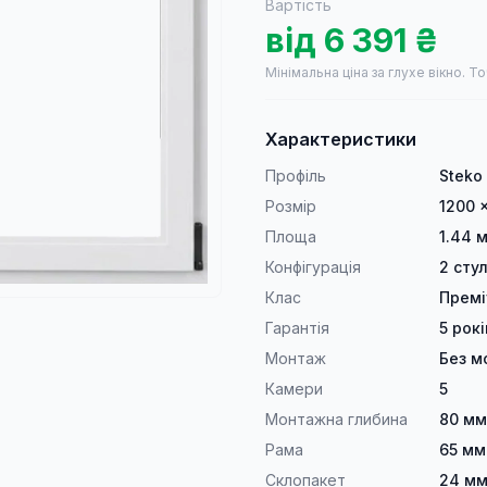
Вартість
від
6 391
₴
Мінімальна ціна за глухе вікно.
То
Характеристики
Профіль
Steko
Розмір
1200 
Площа
1.44 м
Конфігурація
2 сту
Клас
Прем
Гарантія
5 рокі
Монтаж
Без м
Камери
5
Монтажна глибина
80 мм
Рама
65 мм
Склопакет
24 мм