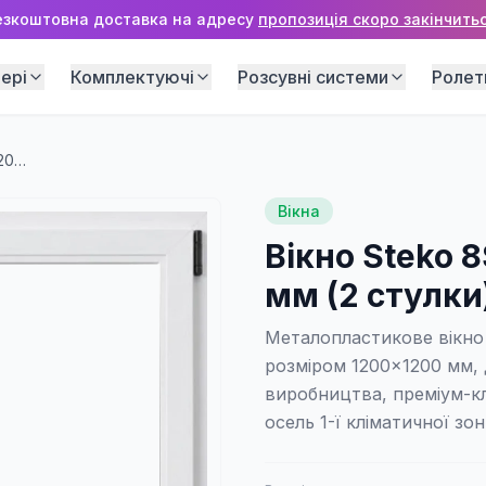
езкоштовна доставка на адресу
пропозиція скоро закінчитьс
ері
Комплектуючі
Розсувні системи
Ролет
Вікно Steko 8S AD NEW 1200×1200 мм (2 стулки)
Вікна
Вікно Steko 
мм (2 стулки
Металопластикове вікно
розміром 1200×1200 мм, 
виробництва, преміум-кл
осель 1-ї кліматичної зон