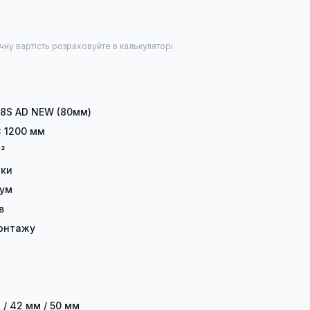
чну вартість розраховуйте в калькуляторі
 8S AD NEW (80мм)
× 1200 мм
²
лки
іум
в
онтажу
 / 42 мм / 50 мм