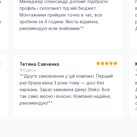
а
Менеджер Олександр допоміг підібрати
профіль і склопакет під мій бюджет.
Монтажники прийшли точно в час, все
і
зробили за 4 години. Якість відмінна,
рекомендую всім знайомим."
"
Тетяна Савченко
Одеса
"
"Друге замовлення у цій компанії. Перший
раз брала вікна 3 роки тому — досі без
нарікань. Зараз замовила двері Steko. Все
так само якісно і вчасно. Компанія надійна,
рекомендую!"
"