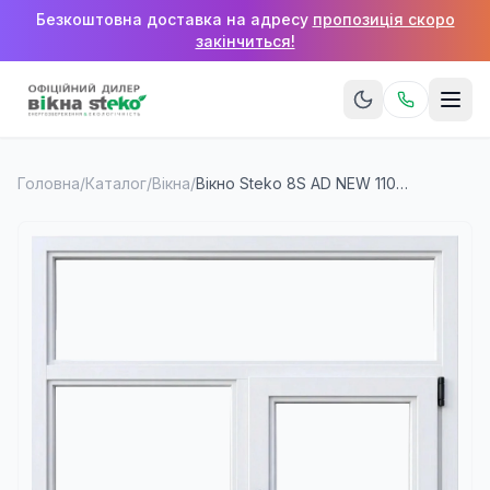
Безкоштовна доставка на адресу
пропозиція скоро
закінчиться!
Головна
/
Каталог
/
Вікна
/
Вікно Steko 8S AD NEW 1100×1400 мм (2 стулки + верхня фрамуга)