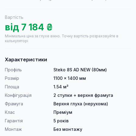
Вартість
від
7 184
₴
Мінімальна ціна за глухе вікно.
Точну вартість розраховуйте в
калькуляторі
Характеристики
Профіль
Steko 8S AD NEW (80мм)
Розмір
1100 × 1400 мм
Площа
1.54 м²
Конфігурація
2 стулки + верхня фрамуга
Фрамуга
Верхня глуха (нерухома)
Клас
Преміум
Гарантія
5 років
Монтаж
Без монтажу