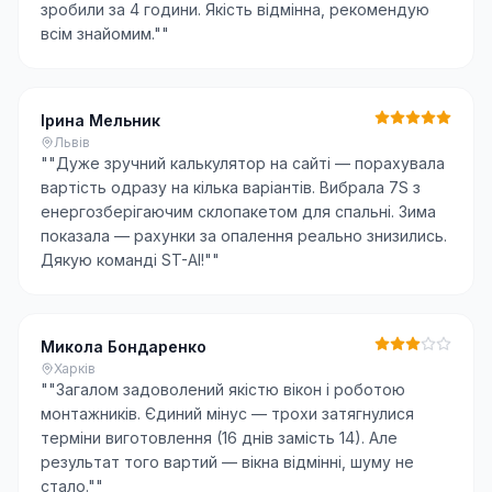
зробили за 4 години. Якість відмінна, рекомендую
всім знайомим."
"
Ірина Мельник
Львів
"
"Дуже зручний калькулятор на сайті — порахувала
вартість одразу на кілька варіантів. Вибрала 7S з
енергозберігаючим склопакетом для спальні. Зима
показала — рахунки за опалення реально знизились.
Дякую команді ST-AI!"
"
Микола Бондаренко
Харків
"
"Загалом задоволений якістю вікон і роботою
монтажників. Єдиний мінус — трохи затягнулися
терміни виготовлення (16 днів замість 14). Але
результат того вартий — вікна відмінні, шуму не
стало."
"