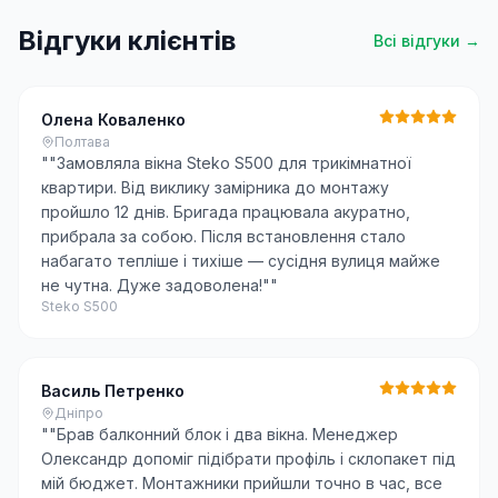
Відгуки клієнтів
Всі відгуки →
Олена Коваленко
Полтава
"
"Замовляла вікна Steko S500 для трикімнатної
квартири. Від виклику замірника до монтажу
пройшло 12 днів. Бригада працювала акуратно,
прибрала за собою. Після встановлення стало
набагато тепліше і тихіше — сусідня вулиця майже
не чутна. Дуже задоволена!"
"
Steko S500
Василь Петренко
Дніпро
"
"Брав балконний блок і два вікна. Менеджер
Олександр допоміг підібрати профіль і склопакет під
мій бюджет. Монтажники прийшли точно в час, все