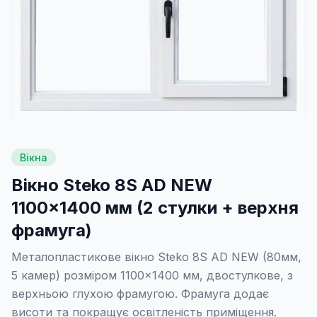
Вікна
Вікно Steko 8S AD NEW
1100×1400 мм (2 стулки + верхня
фрамуга)
Металопластикове вікно Steko 8S AD NEW (80мм,
5 камер) розміром 1100×1400 мм, двостулкове, з
верхньою глухою фрамугою. Фрамуга додає
висоти та покращує освітленість приміщення.