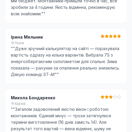
мій бюджет. Монтажники прийшли точно в час, все
зробили за 4 години. Якість відмінна, рекомендую
всім знайомим."
"
Ірина Мельник
Львів
"
"Дуже зручний калькулятор на сайті — порахувала
вартість одразу на кілька варіантів. Вибрала 7S з
енергозберігаючим склопакетом для спальні. Зима
показала — рахунки за опалення реально знизились.
Дякую команді ST-AI!"
"
Микола Бондаренко
Харків
"
"Загалом задоволений якістю вікон і роботою
монтажників. Єдиний мінус — трохи затягнулися
терміни виготовлення (16 днів замість 14). Але
результат того вартий — вікна відмінні, шуму не