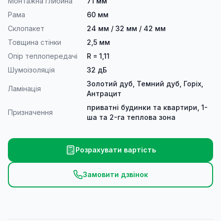
Монтажна глибина
71 мм
Рама
60 мм
Склопакет
24 мм / 32 мм / 42 мм
Товщина стінки
2,5 мм
Опір теплопередачі
R = 1,11
Шумоізоляція
32 дБ
Золотий дуб, Темний дуб, Горіх,
Ламінація
Антрацит
приватні будинки та квартири, 1-
Призначення
ша та 2-га теплова зона
Розрахувати вартість
Замовити дзвінок