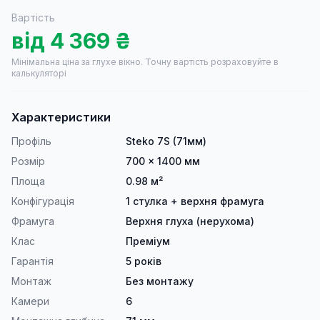
Вартість
від
4 369
₴
Мінімальна ціна за глухе вікно.
Точну вартість розраховуйте в
калькуляторі
Характеристики
Профіль
Steko 7S (71мм)
Розмір
700 × 1400 мм
Площа
0.98 м²
Конфігурація
1 стулка + верхня фрамуга
Фрамуга
Верхня глуха (нерухома)
Клас
Преміум
Гарантія
5 років
Монтаж
Без монтажу
Камери
6