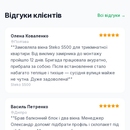
Відгуки клієнтів
Всі відгуки →
Олена Коваленко
Полтава
"
"Замовляла вікна Steko S500 для трикімнатної
квартири. Від виклику замірника до монтажу
пройшло 12 днів. Бригада працювала акуратно,
прибрала за собою. Після встановлення стало
набагато тепліше і тихіше — сусідня вулиця майже
не чутна. Дуже задоволена!"
"
Steko S500
Василь Петренко
Дніпро
"
"Брав балконний блок і два вікна. Менеджер
Олександр допоміг підібрати профіль і склопакет під