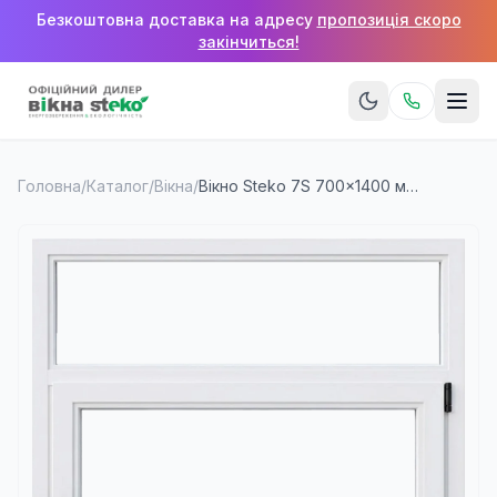
Безкоштовна доставка на адресу
пропозиція скоро
закінчиться!
Головна
/
Каталог
/
Вікна
/
Вікно Steko 7S 700×1400 мм (1 стулка + верхня фрамуга)