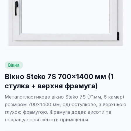
Вікна
Вікно Steko 7S 700×1400 мм (1
стулка + верхня фрамуга)
Металопластикове вікно Steko 7S (71мм, 6 камер)
розміром 700×1400 мм, одностулкове, з верхньою
глухою фрамугою. Фрамуга додає висоти та
покращує освітленість приміщення.