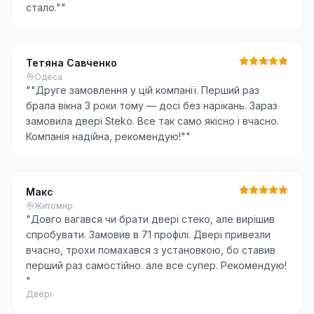
стало."
"
Тетяна Савченко
Одеса
"
"Друге замовлення у цій компанії. Перший раз
брала вікна 3 роки тому — досі без нарікань. Зараз
замовила двері Steko. Все так само якісно і вчасно.
Компанія надійна, рекомендую!"
"
Макс
Житомир
"
Довго вагався чи брати двері стеко, але вирішив
спробувати. Замовив в 71 профілі. Двері привезли
вчасно, трохи помахався з установкою, бо ставив
перший раз самостійно. але все супер. Рекомендую!
"
Двері