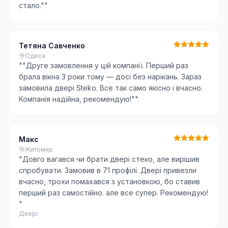
стало."
"
Тетяна Савченко
Одеса
"
"Друге замовлення у цій компанії. Перший раз
брала вікна 3 роки тому — досі без нарікань. Зараз
замовила двері Steko. Все так само якісно і вчасно.
Компанія надійна, рекомендую!"
"
Макс
Житомир
"
Довго вагався чи брати двері стеко, але вирішив
спробувати. Замовив в 71 профілі. Двері привезли
вчасно, трохи помахався з установкою, бо ставив
перший раз самостійно. але все супер. Рекомендую!
"
Двері