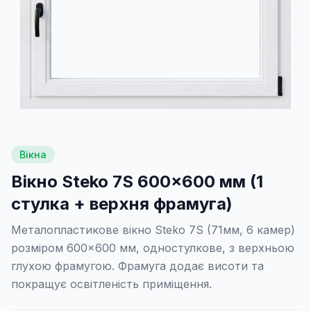
Вікна
Вікно Steko 7S 600×600 мм (1
стулка + верхня фрамуга)
Металопластикове вікно Steko 7S (71мм, 6 камер)
розміром 600×600 мм, одностулкове, з верхньою
глухою фрамугою. Фрамуга додає висоти та
покращує освітленість приміщення.