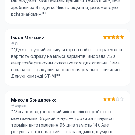
мій бюджет. Монтажники прийшли точно в час, все
зробили за 4 години. Якість відмінна, рекомендую
всім знайомим."
"
Ірина Мельник
Львів
"
"Дуже зручний калькулятор на сайті — порахувала
вартість одразу на кілька варіантів. Вибрала 7S з
енергозберігаючим склопакетом для спальні. Зима
показала — рахунки за опалення реально знизились.
Дякую команді ST-AI!"
"
Микола Бондаренко
Харків
"
"Загалом задоволений якістю вікон і роботою
монтажників. Єдиний мінус — трохи затягнулися
терміни виготовлення (16 днів замість 14). Але
результат того вартий — вікна відмінні, шуму не