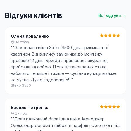
Відгуки клієнтів
Всі відгуки →
Олена Коваленко
Полтава
"
"Замовляла вікна Steko S500 для трикімнатної
квартири. Від виклику замірника до монтажу
пройшло 12 днів. Бригада працювала акуратно,
прибрала за собою. Після встановлення стало
набагато тепліше і тихіше — сусідня вулиця майже
не чутна. Дуже задоволена!"
"
Steko S500
Василь Петренко
Дніпро
"
"Брав балконний блок і два вікна. Менеджер
Олександр допоміг підібрати профіль і склопакет під