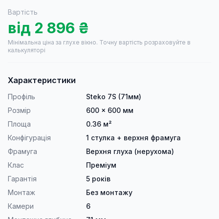
Вартість
від
2 896
₴
Мінімальна ціна за глухе вікно.
Точну вартість розраховуйте в
калькуляторі
Характеристики
Профіль
Steko 7S (71мм)
Розмір
600 × 600 мм
Площа
0.36 м²
Конфігурація
1 стулка + верхня фрамуга
Фрамуга
Верхня глуха (нерухома)
Клас
Преміум
Гарантія
5 років
Монтаж
Без монтажу
Камери
6