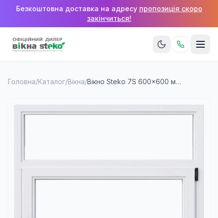
Безкоштовна доставка на адресу
пропозиція скоро
закінчиться!
Головна
/
Каталог
/
Вікна
/
Вікно Steko 7S 600×600 мм (1 стулка + верхня фрамуга)