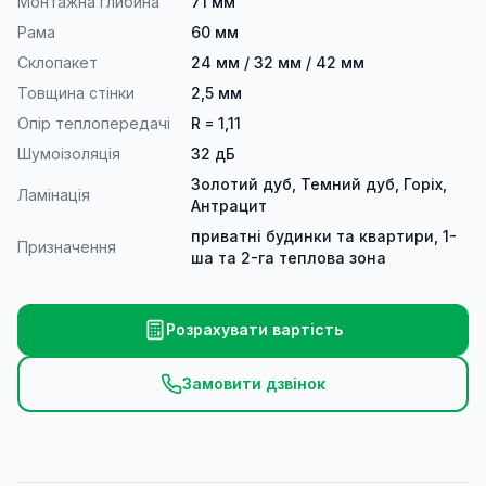
Монтажна глибина
71 мм
Рама
60 мм
Склопакет
24 мм / 32 мм / 42 мм
Товщина стінки
2,5 мм
Опір теплопередачі
R = 1,11
Шумоізоляція
32 дБ
Золотий дуб, Темний дуб, Горіх,
Ламінація
Антрацит
приватні будинки та квартири, 1-
Призначення
ша та 2-га теплова зона
Розрахувати вартість
Замовити дзвінок