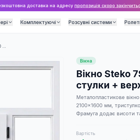
езкоштовна доставка на адресу
пропозиція скоро закінчитьс
ері
Комплектуючі
Розсувні системи
Ролет
Вікно Steko 7S 2100×1600 мм (3 стулки + верхня фрамуга)
Вікна
Вікно Steko 
стулки + вер
Металопластикове вікно 
2100×1600 мм, тристулк
Фрамуга додає висоти та
Вартість