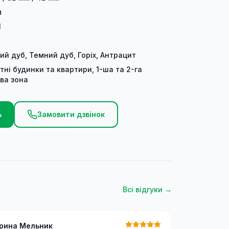
м
1
ий дуб, Темний дуб, Горіх, Антрацит
тні будинки та квартири, 1-ша та 2-га
ва зона
ь
Замовити дзвінок
Всі відгуки →
Ірина Мельник