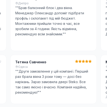
Дніпро
"
"Брав балконний блок і два вікна.
а
Менеджер Олександр допоміг підібрати
профіль і склопакет під мій бюджет.
Монтажники прийшли точно в час, все
і
зробили за 4 години. Якість відмінна,
рекомендую всім знайомим."
"
Тетяна Савченко
Одеса
"
"Друге замовлення у цій компанії. Перший
раз брала вікна 3 роки тому — досі без
нарікань. Зараз замовила двері Steko. Все
так само якісно і вчасно. Компанія надійна,
рекомендую!"
"