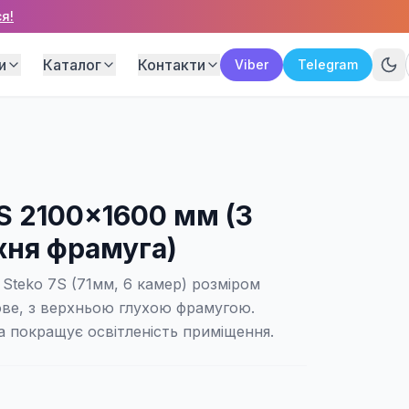
я!
и
Каталог
Контакти
Viber
Telegram
7S 2100×1600 мм (3
хня фрамуга)
Steko 7S (71мм, 6 камер) розміром
ове, з верхньою глухою фрамугою.
 покращує освітленість приміщення.