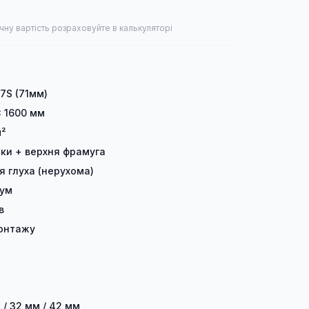
чну вартість розраховуйте в калькуляторі
 7S (71мм)
× 1600 мм
м²
лки + верхня фрамуга
я глуха (нерухома)
іум
в
онтажу
 / 32 мм / 42 мм