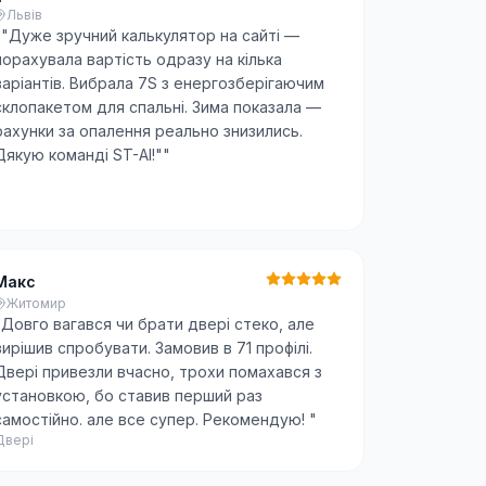
Львів
"
"Дуже зручний калькулятор на сайті —
порахувала вартість одразу на кілька
варіантів. Вибрала 7S з енергозберігаючим
склопакетом для спальні. Зима показала —
рахунки за опалення реально знизились.
Дякую команді ST-AI!"
"
Макс
Житомир
"
Довго вагався чи брати двері стеко, але
вирішив спробувати. Замовив в 71 профілі.
Двері привезли вчасно, трохи помахався з
установкою, бо ставив перший раз
самостійно. але все супер. Рекомендую!
"
Двері