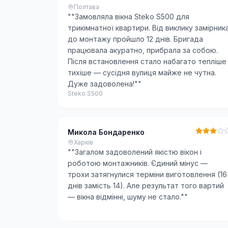
Полтава
"
"Замовляла вікна Steko S500 для
трикімнатної квартири. Від виклику замірник
до монтажу пройшло 12 днів. Бригада
працювала акуратно, прибрала за собою.
Після встановлення стало набагато тепліше 
тихіше — сусідня вулиця майже не чутна.
Дуже задоволена!"
"
Steko S500
Микола Бондаренко
Харків
"
"Загалом задоволений якістю вікон і
роботою монтажників. Єдиний мінус —
трохи затягнулися терміни виготовлення (16
днів замість 14). Але результат того вартий
— вікна відмінні, шуму не стало."
"