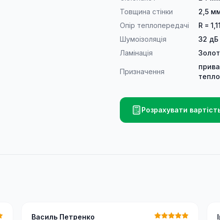
Товщина стінки
2,5 м
Опір теплопередачі
R = 1,1
Шумоізоляція
32 дБ
Ламінація
Золот
прива
Призначення
тепло
Розрахувати вартіст
Василь Петренко