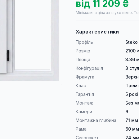
від
11 209
₴
Мінімальна ціна за глухе вікно.
То
Характеристики
Профіль
Steko
Розмір
2100 
Площа
3.36 
Конфігурація
3 сту
Фрамуга
Верхн
Клас
Прем
Гарантія
5 рокі
Монтаж
Без м
Камери
6
Монтажна глибина
71 мм
Рама
60 мм
Склопакет
24 мм