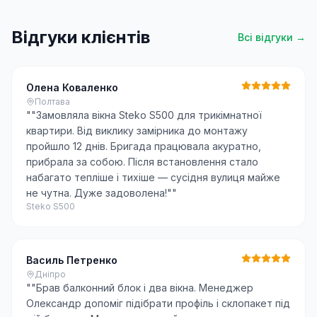
Відгуки клієнтів
Всі відгуки →
Олена Коваленко
Полтава
"
"Замовляла вікна Steko S500 для трикімнатної
квартири. Від виклику замірника до монтажу
пройшло 12 днів. Бригада працювала акуратно,
прибрала за собою. Після встановлення стало
набагато тепліше і тихіше — сусідня вулиця майже
не чутна. Дуже задоволена!"
"
Steko S500
Василь Петренко
Дніпро
"
"Брав балконний блок і два вікна. Менеджер
Олександр допоміг підібрати профіль і склопакет під