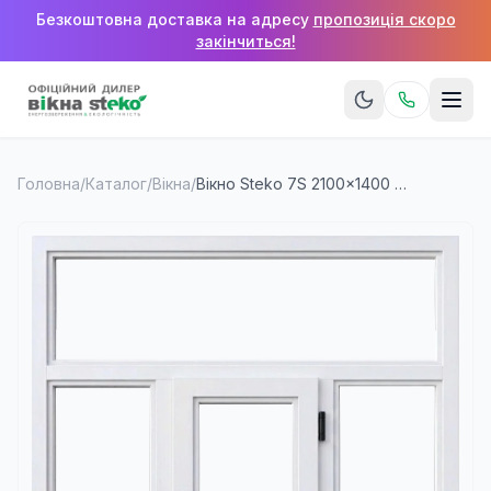
Безкоштовна доставка на адресу
пропозиція скоро
закінчиться!
Головна
/
Каталог
/
Вікна
/
Вікно Steko 7S 2100×1400 мм (3 стулки + верхня фрамуга)