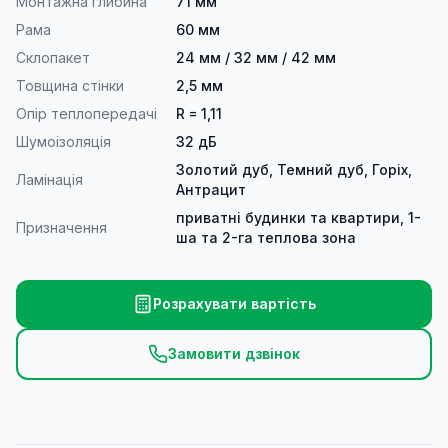
Монтажна глибина
71 мм
Рама
60 мм
Склопакет
24 мм / 32 мм / 42 мм
Товщина стінки
2,5 мм
Опір теплопередачі
R = 1,11
Шумоізоляція
32 дБ
Золотий дуб, Темний дуб, Горіх,
Ламінація
Антрацит
приватні будинки та квартири, 1-
Призначення
ша та 2-га теплова зона
Розрахувати вартість
Замовити дзвінок