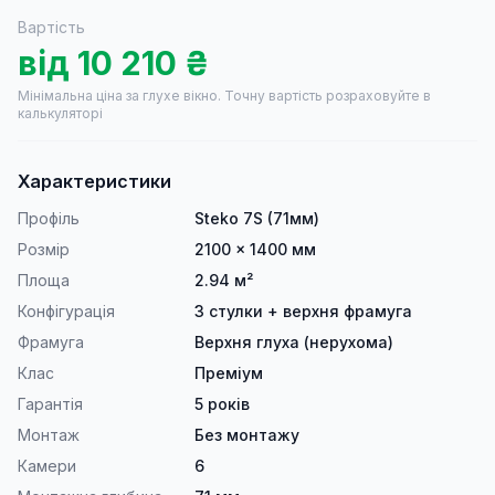
Вартість
від
10 210
₴
Мінімальна ціна за глухе вікно.
Точну вартість розраховуйте в
калькуляторі
Характеристики
Профіль
Steko 7S (71мм)
Розмір
2100 × 1400 мм
Площа
2.94 м²
Конфігурація
3 стулки + верхня фрамуга
Фрамуга
Верхня глуха (нерухома)
Клас
Преміум
Гарантія
5 років
Монтаж
Без монтажу
Камери
6