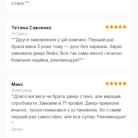
стало."
"
Тетяна Савченко
Одеса
"
"Друге замовлення у цій компанії. Перший раз
брала вікна 3 роки тому — досі без нарікань. Зараз
замовила двері Steko. Все так само якісно і вчасно.
Компанія надійна, рекомендую!"
"
Макс
Житомир
"
Довго вагався чи брати двері стеко, але вирішив
спробувати. Замовив в 71 профілі. Двері привезли
вчасно, трохи помахався з установкою, бо ставив
перший раз самостійно. але все супер. Рекомендую!
"
Двері