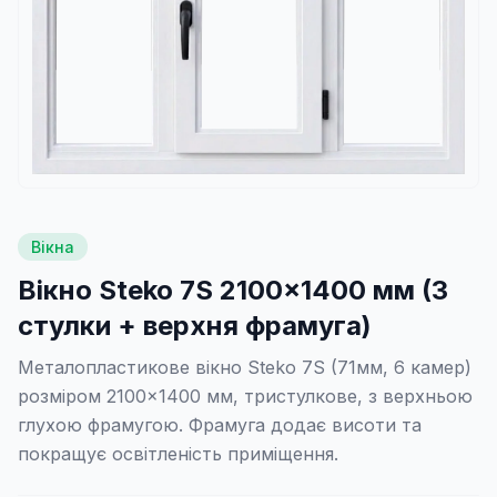
Вікна
Вікно Steko 7S 2100×1400 мм (3
стулки + верхня фрамуга)
Металопластикове вікно Steko 7S (71мм, 6 камер)
розміром 2100×1400 мм, тристулкове, з верхньою
глухою фрамугою. Фрамуга додає висоти та
покращує освітленість приміщення.