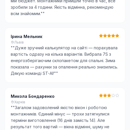
мій бюджет. Монтажники прийшли точно в час, все
зробили за 4 години. Якість відмінна, рекомендую
всім знайомим."
"
Ірина Мельник
Львів
"
"Дуже зручний калькулятор на сайті — порахувала
вартість одразу на кілька варіантів. Вибрала 7S з
енергозберігаючим склопакетом для спальні. Зима
показала — рахунки за опалення реально знизились.
Дякую команді ST-AI!"
"
Микола Бондаренко
Харків
"
"Загалом задоволений якістю вікон і роботою
монтажників. Єдиний мінус — трохи затягнулися
терміни виготовлення (16 днів замість 14). Але
результат того вартий — вікна відмінні, шуму не