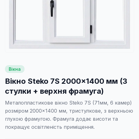
Вікна
Вікно Steko 7S 2000×1400 мм (3
стулки + верхня фрамуга)
Металопластикове вікно Steko 7S (71мм, 6 камер)
розміром 2000×1400 мм, тристулкове, з верхньою
глухою фрамугою. Фрамуга додає висоти та
покращує освітленість приміщення.