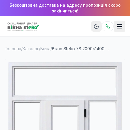
Безкоштовна доставка на адресу
пропозиція скоро
закінчиться!
Головна
/
Каталог
/
Вікна
/
Вікно Steko 7S 2000×1400 мм (3 стулки + верхня фрамуга)