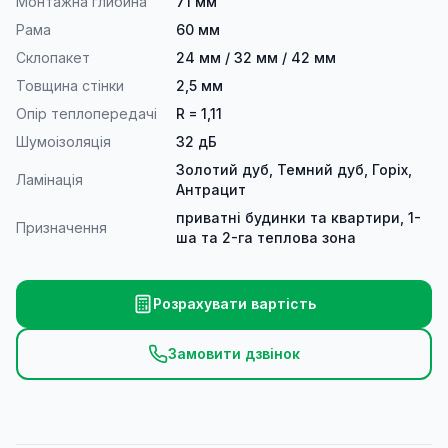
Монтажна глибина
71 мм
Рама
60 мм
Склопакет
24 мм / 32 мм / 42 мм
Товщина стінки
2,5 мм
Опір теплопередачі
R = 1,11
Шумоізоляція
32 дБ
Золотий дуб, Темний дуб, Горіх,
Ламінація
Антрацит
приватні будинки та квартири, 1-
Призначення
ша та 2-га теплова зона
Розрахувати вартість
Замовити дзвінок