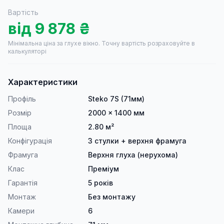
Вартість
від
9 878
₴
Мінімальна ціна за глухе вікно.
Точну вартість розраховуйте в
калькуляторі
Характеристики
Профіль
Steko 7S (71мм)
Розмір
2000 × 1400 мм
Площа
2.80 м²
Конфігурація
3 стулки + верхня фрамуга
Фрамуга
Верхня глуха (нерухома)
Клас
Преміум
Гарантія
5 років
Монтаж
Без монтажу
Камери
6