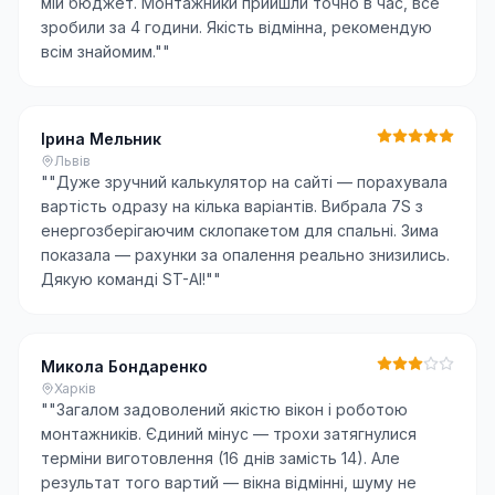
мій бюджет. Монтажники прийшли точно в час, все
зробили за 4 години. Якість відмінна, рекомендую
всім знайомим."
"
Ірина Мельник
Львів
"
"Дуже зручний калькулятор на сайті — порахувала
вартість одразу на кілька варіантів. Вибрала 7S з
енергозберігаючим склопакетом для спальні. Зима
показала — рахунки за опалення реально знизились.
Дякую команді ST-AI!"
"
Микола Бондаренко
Харків
"
"Загалом задоволений якістю вікон і роботою
монтажників. Єдиний мінус — трохи затягнулися
терміни виготовлення (16 днів замість 14). Але
результат того вартий — вікна відмінні, шуму не