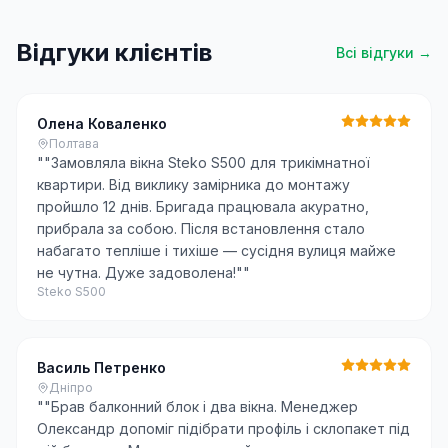
Відгуки клієнтів
Всі відгуки →
Олена Коваленко
Полтава
"
"Замовляла вікна Steko S500 для трикімнатної
квартири. Від виклику замірника до монтажу
пройшло 12 днів. Бригада працювала акуратно,
прибрала за собою. Після встановлення стало
набагато тепліше і тихіше — сусідня вулиця майже
не чутна. Дуже задоволена!"
"
Steko S500
Василь Петренко
Дніпро
"
"Брав балконний блок і два вікна. Менеджер
Олександр допоміг підібрати профіль і склопакет під