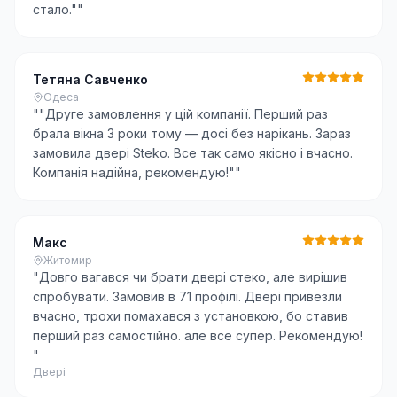
стало."
"
Тетяна Савченко
Одеса
"
"Друге замовлення у цій компанії. Перший раз
брала вікна 3 роки тому — досі без нарікань. Зараз
замовила двері Steko. Все так само якісно і вчасно.
Компанія надійна, рекомендую!"
"
Макс
Житомир
"
Довго вагався чи брати двері стеко, але вирішив
спробувати. Замовив в 71 профілі. Двері привезли
вчасно, трохи помахався з установкою, бо ставив
перший раз самостійно. але все супер. Рекомендую!
"
Двері