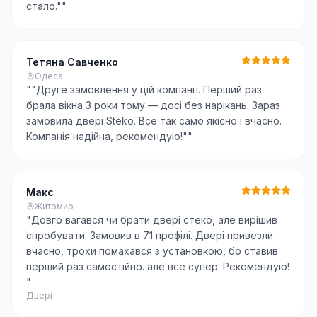
стало."
"
Тетяна Савченко
Одеса
"
"Друге замовлення у цій компанії. Перший раз
брала вікна 3 роки тому — досі без нарікань. Зараз
замовила двері Steko. Все так само якісно і вчасно.
Компанія надійна, рекомендую!"
"
Макс
Житомир
"
Довго вагався чи брати двері стеко, але вирішив
спробувати. Замовив в 71 профілі. Двері привезли
вчасно, трохи помахався з установкою, бо ставив
перший раз самостійно. але все супер. Рекомендую!
"
Двері