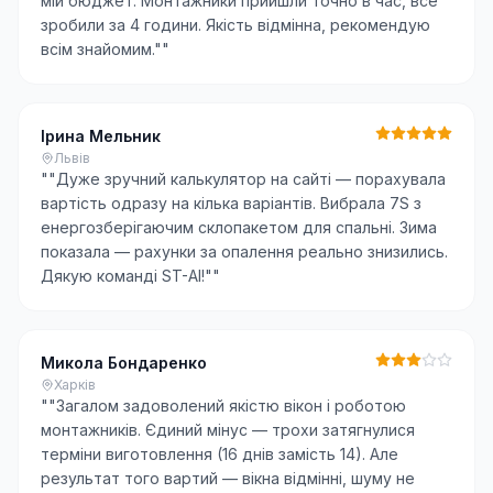
мій бюджет. Монтажники прийшли точно в час, все
зробили за 4 години. Якість відмінна, рекомендую
всім знайомим."
"
Ірина Мельник
Львів
"
"Дуже зручний калькулятор на сайті — порахувала
вартість одразу на кілька варіантів. Вибрала 7S з
енергозберігаючим склопакетом для спальні. Зима
показала — рахунки за опалення реально знизились.
Дякую команді ST-AI!"
"
Микола Бондаренко
Харків
"
"Загалом задоволений якістю вікон і роботою
монтажників. Єдиний мінус — трохи затягнулися
терміни виготовлення (16 днів замість 14). Але
результат того вартий — вікна відмінні, шуму не