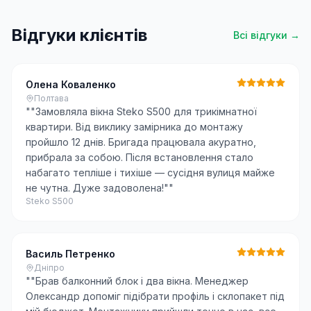
Відгуки клієнтів
Всі відгуки →
Олена Коваленко
Полтава
"
"Замовляла вікна Steko S500 для трикімнатної
квартири. Від виклику замірника до монтажу
пройшло 12 днів. Бригада працювала акуратно,
прибрала за собою. Після встановлення стало
набагато тепліше і тихіше — сусідня вулиця майже
не чутна. Дуже задоволена!"
"
Steko S500
Василь Петренко
Дніпро
"
"Брав балконний блок і два вікна. Менеджер
Олександр допоміг підібрати профіль і склопакет під