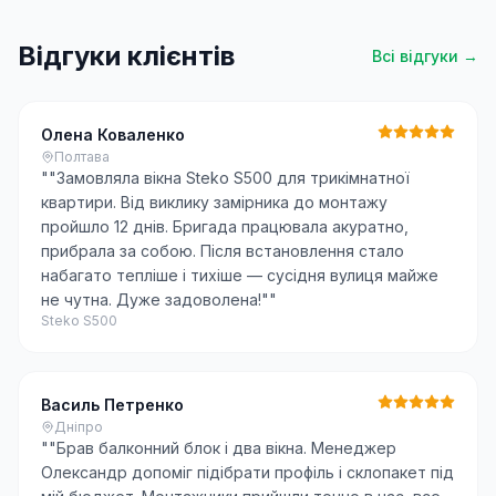
Відгуки клієнтів
Всі відгуки →
Олена Коваленко
Полтава
"
"Замовляла вікна Steko S500 для трикімнатної
квартири. Від виклику замірника до монтажу
пройшло 12 днів. Бригада працювала акуратно,
прибрала за собою. Після встановлення стало
набагато тепліше і тихіше — сусідня вулиця майже
не чутна. Дуже задоволена!"
"
Steko S500
Василь Петренко
Дніпро
"
"Брав балконний блок і два вікна. Менеджер
Олександр допоміг підібрати профіль і склопакет під