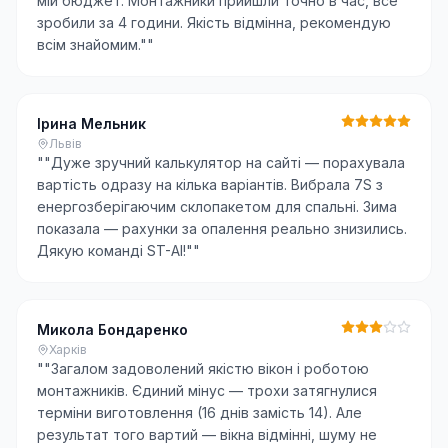
мій бюджет. Монтажники прийшли точно в час, все
зробили за 4 години. Якість відмінна, рекомендую
всім знайомим."
"
Ірина Мельник
Львів
"
"Дуже зручний калькулятор на сайті — порахувала
вартість одразу на кілька варіантів. Вибрала 7S з
енергозберігаючим склопакетом для спальні. Зима
показала — рахунки за опалення реально знизились.
Дякую команді ST-AI!"
"
Микола Бондаренко
Харків
"
"Загалом задоволений якістю вікон і роботою
монтажників. Єдиний мінус — трохи затягнулися
терміни виготовлення (16 днів замість 14). Але
результат того вартий — вікна відмінні, шуму не