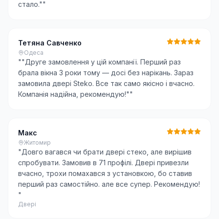
стало."
"
Тетяна Савченко
Одеса
"
"Друге замовлення у цій компанії. Перший раз
брала вікна 3 роки тому — досі без нарікань. Зараз
замовила двері Steko. Все так само якісно і вчасно.
Компанія надійна, рекомендую!"
"
Макс
Житомир
"
Довго вагався чи брати двері стеко, але вирішив
спробувати. Замовив в 71 профілі. Двері привезли
вчасно, трохи помахався з установкою, бо ставив
перший раз самостійно. але все супер. Рекомендую!
"
Двері