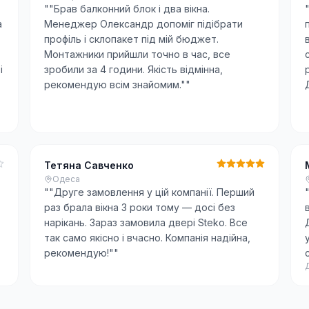
"
"Брав балконний блок і два вікна.
а
Менеджер Олександр допоміг підібрати
профіль і склопакет під мій бюджет.
Монтажники прийшли точно в час, все
і
зробили за 4 години. Якість відмінна,
рекомендую всім знайомим."
"
Тетяна Савченко
Одеса
"
"Друге замовлення у цій компанії. Перший
раз брала вікна 3 роки тому — досі без
нарікань. Зараз замовила двері Steko. Все
так само якісно і вчасно. Компанія надійна,
рекомендую!"
"