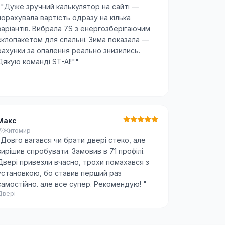
"
"Дуже зручний калькулятор на сайті —
порахувала вартість одразу на кілька
варіантів. Вибрала 7S з енергозберігаючим
склопакетом для спальні. Зима показала —
рахунки за опалення реально знизились.
Дякую команді ST-AI!"
"
Макс
Житомир
"
Довго вагався чи брати двері стеко, але
вирішив спробувати. Замовив в 71 профілі.
Двері привезли вчасно, трохи помахався з
установкою, бо ставив перший раз
самостійно. але все супер. Рекомендую!
"
Двері