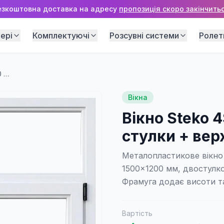
езкоштовна доставка на адресу
пропозиція скоро закінчитьс
ері
Комплектуючі
Розсувні системи
Ролет
Вікно Steko 4S 1500×1200 мм (2 стулки + верхня фрамуга)
Вікна
Вікно Steko 
стулки + вер
Металопластикове вікно 
1500×1200 мм, двостулк
Фрамуга додає висоти та
Вартість