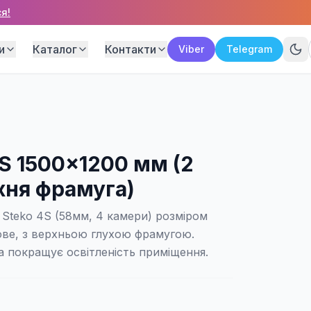
я!
и
Каталог
Контакти
Viber
Telegram
4S 1500×1200 мм (2
хня фрамуга)
Steko 4S (58мм, 4 камери) розміром
ове, з верхньою глухою фрамугою.
 покращує освітленість приміщення.