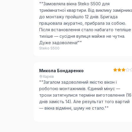
"
"Замовляла вікна Steko S500 для
трикімнатної квартири. Від виклику замірник
до монтажу пройшло 12 днів. Бригада
працювала акуратно, прибрала за собою.
Після встановлення стало набагато тепліше 
тихіше — сусідня вулиця майже не чутна.
Дуже задоволена!"
"
Steko S500
Микола Бондаренко
Харків
"
"Загалом задоволений якістю вікон і
роботою монтажників. Єдиний мінус —
трохи затягнулися терміни виготовлення (16
днів замість 14). Але результат того вартий
— вікна відмінні, шуму не стало."
"