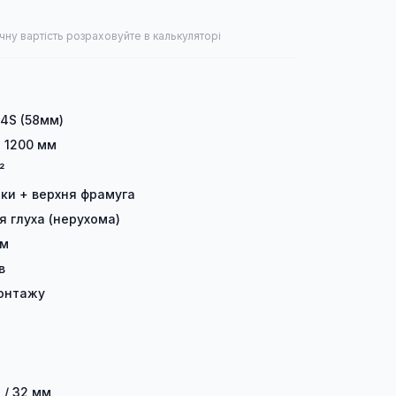
чну вартість розраховуйте в калькуляторі
 4S (58мм)
× 1200 мм
²
лки + верхня фрамуга
я глуха (нерухома)
ом
в
онтажу
 / 32 мм