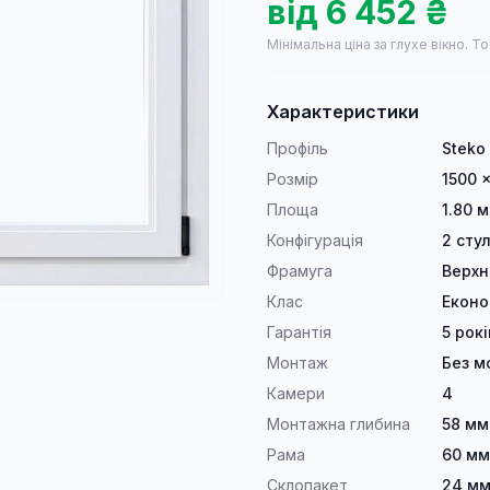
від
6 452
₴
Мінімальна ціна за глухе вікно.
То
Характеристики
Профіль
Steko
Розмір
1500 
Площа
1.80 м
Конфігурація
2 сту
Фрамуга
Верхн
Клас
Екон
Гарантія
5 рокі
Монтаж
Без м
Камери
4
Монтажна глибина
58 мм
Рама
60 мм
Склопакет
24 мм