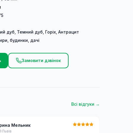
м
75
ий дуб, Темний дуб, Горіх, Антрацит
ири, будинки, дачі
ь
Замовити дзвінок
Всі відгуки →
Ірина Мельник
Львів