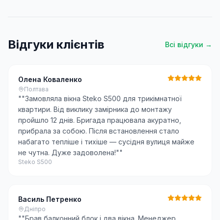
Відгуки клієнтів
Всі відгуки →
Олена Коваленко
Полтава
"
"Замовляла вікна Steko S500 для трикімнатної
квартири. Від виклику замірника до монтажу
пройшло 12 днів. Бригада працювала акуратно,
прибрала за собою. Після встановлення стало
набагато тепліше і тихіше — сусідня вулиця майже
не чутна. Дуже задоволена!"
"
Steko S500
Василь Петренко
Дніпро
"
"Брав балконний блок і два вікна. Менеджер