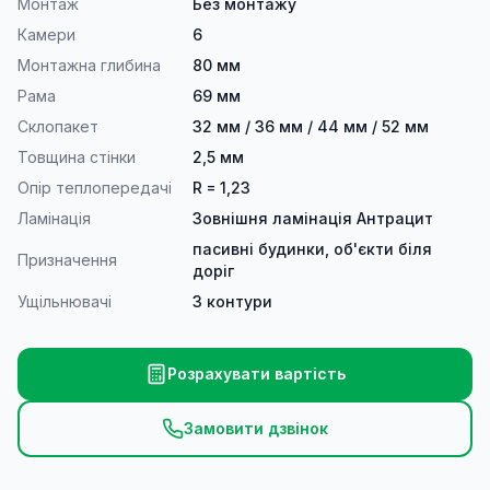
Монтаж
Без монтажу
Камери
6
Монтажна глибина
80 мм
Рама
69 мм
Склопакет
32 мм / 36 мм / 44 мм / 52 мм
Товщина стінки
2,5 мм
Опір теплопередачі
R = 1,23
Ламінація
Зовнішня ламінація Антрацит
пасивні будинки, об'єкти біля
Призначення
доріг
Ущільнювачі
3 контури
Розрахувати вартість
Замовити дзвінок