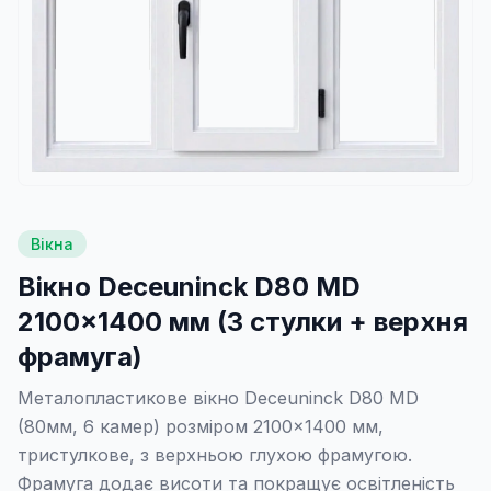
Вікна
Вікно Deceuninck D80 MD
2100×1400 мм (3 стулки + верхня
фрамуга)
Металопластикове вікно Deceuninck D80 MD
(80мм, 6 камер) розміром 2100×1400 мм,
тристулкове, з верхньою глухою фрамугою.
Фрамуга додає висоти та покращує освітленість