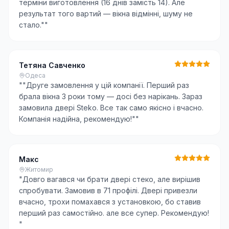
терміни виготовлення (16 днів замість 14). Але
результат того вартий — вікна відмінні, шуму не
стало."
"
Тетяна Савченко
Одеса
"
"Друге замовлення у цій компанії. Перший раз
брала вікна 3 роки тому — досі без нарікань. Зараз
замовила двері Steko. Все так само якісно і вчасно.
Компанія надійна, рекомендую!"
"
Макс
Житомир
"
Довго вагався чи брати двері стеко, але вирішив
спробувати. Замовив в 71 профілі. Двері привезли
вчасно, трохи помахався з установкою, бо ставив
перший раз самостійно. але все супер. Рекомендую!
"