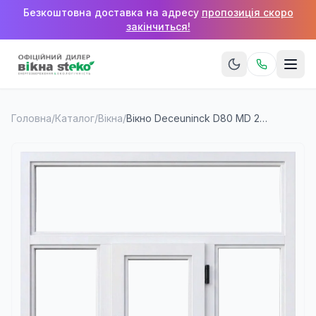
Безкоштовна доставка на адресу
пропозиція скоро
закінчиться!
Головна
/
Каталог
/
Вікна
/
Вікно Deceuninck D80 MD 2100×1400 мм (3 стулки + верхня фрамуга)