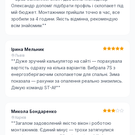
Олександр допоміг підібрати профіль і склопакет під
мій бюджет. Монтажники прийшли точно в час, все
зробили за 4 години. Якість відмінна, рекомендую
всім знайомим."
"
Ірина Мельник
Львів
"
"Дуже зручний калькулятор на сайті — порахувала
вартість одразу на кілька варіантів. Вибрала 7S з
енергозберігаючим склопакетом для спальні. Зима
показала — рахунки за опалення реально знизились.
Дякую команді ST-AI!"
"
Микола Бондаренко
Харків
"
"Загалом задоволений якістю вікон і роботою
монтажників. Єдиний мінус — трохи затягнулися