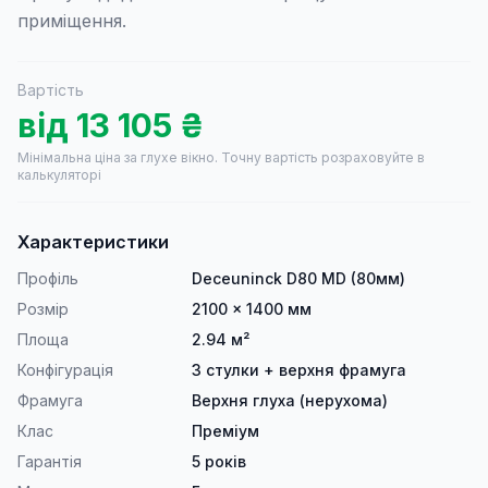
приміщення.
Вартість
від
13 105
₴
Мінімальна ціна за глухе вікно.
Точну вартість розраховуйте в
калькуляторі
Характеристики
Профіль
Deceuninck D80 MD (80мм)
Розмір
2100 × 1400 мм
Площа
2.94 м²
Конфігурація
3 стулки + верхня фрамуга
Фрамуга
Верхня глуха (нерухома)
Клас
Преміум
Гарантія
5 років