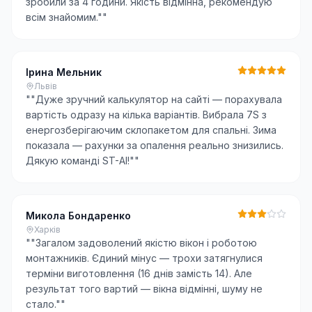
зробили за 4 години. Якість відмінна, рекомендую
всім знайомим."
"
Ірина Мельник
Львів
"
"Дуже зручний калькулятор на сайті — порахувала
вартість одразу на кілька варіантів. Вибрала 7S з
енергозберігаючим склопакетом для спальні. Зима
показала — рахунки за опалення реально знизились.
Дякую команді ST-AI!"
"
Микола Бондаренко
Харків
"
"Загалом задоволений якістю вікон і роботою
монтажників. Єдиний мінус — трохи затягнулися
терміни виготовлення (16 днів замість 14). Але
результат того вартий — вікна відмінні, шуму не
стало."
"