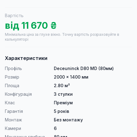
Вартість
від
11 670
₴
Мінімальна ціна за глухе вікно.
Точну вартість розраховуйте в
калькуляторі
Характеристики
Профіль
Deceuninck D80 MD (80мм)
Розмір
2000 × 1400 мм
Площа
2.80 м²
Конфігурація
3 стулки
Клас
Преміум
Гарантія
5 років
Монтаж
Без монтажу
Камери
6
Монтажна глибина
80 мм