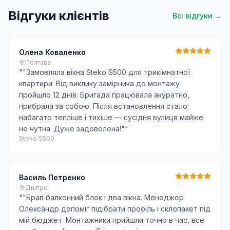
Відгуки клієнтів
Всі відгуки →
Олена Коваленко
Полтава
"
"Замовляла вікна Steko S500 для трикімнатної
квартири. Від виклику замірника до монтажу
пройшло 12 днів. Бригада працювала акуратно,
прибрала за собою. Після встановлення стало
набагато тепліше і тихіше — сусідня вулиця майже
не чутна. Дуже задоволена!"
"
Steko S500
Василь Петренко
Дніпро
"
"Брав балконний блок і два вікна. Менеджер
Олександр допоміг підібрати профіль і склопакет під
мій бюджет. Монтажники прийшли точно в час, все