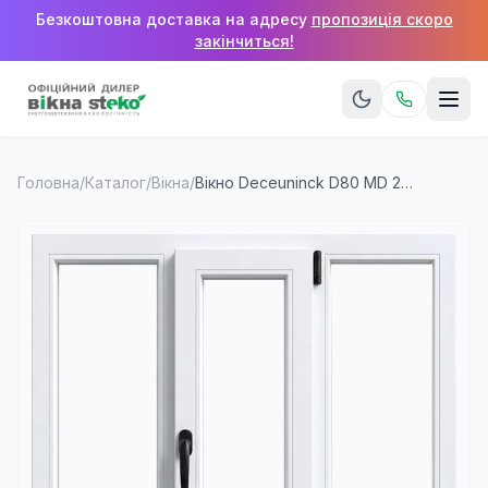
Безкоштовна доставка на адресу
пропозиція скоро
закінчиться!
Головна
/
Каталог
/
Вікна
/
Вікно Deceuninck D80 MD 2000×1400 мм (3 стулки)