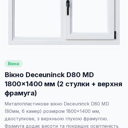
Вікна
Вікно Deceuninck D80 MD
1800×1400 мм (2 стулки + верхня
фрамуга)
Металопластикове вікно Deceuninck D80 MD
(80мм, 6 камер) розміром 1800×1400 мм,
двостулкове, з верхньою глухою фрамугою.
Фрамуга додає висоти та покращує освітленість