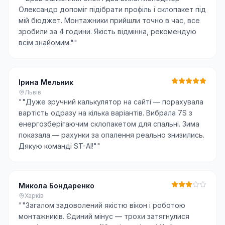
Олександр допоміг підібрати профіль і склопакет під
мій бюджет. Монтажники прийшли точно в час, все
зробили за 4 години. Якість відмінна, рекомендую
всім знайомим."
"
Ірина Мельник
Львів
"
"Дуже зручний калькулятор на сайті — порахувала
вартість одразу на кілька варіантів. Вибрала 7S з
енергозберігаючим склопакетом для спальні. Зима
показала — рахунки за опалення реально знизились.
Дякую команді ST-AI!"
"
Микола Бондаренко
Харків
"
"Загалом задоволений якістю вікон і роботою
монтажників. Єдиний мінус — трохи затягнулися