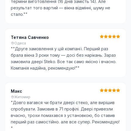
терміни виготовлення (16 днів замість 14). Але
результат того вартий — вікна відмінні, шуму не
стало."
"
Тетяна Савченко
Одеса
"
"Друге замовлення у цій компанії. Перший раз
брала вікна 3 роки тому — досі без нарікань. Зараз
замовила двері Steko. Все так само якісно і вчасно.
Компанія надійна, рекомендую!"
"
Макс
Житомир
"
Довго вагався чи брати двері стеко, але вирішив
спробувати. Замовив в 71 профілі. Двері привезли
вчасно, трохи помахався з установкою, бо ставив
перший раз самостійно. але все супер. Рекомендую!
"