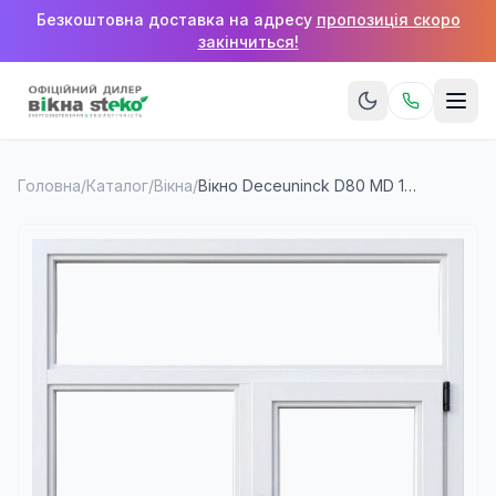
Безкоштовна доставка на адресу
пропозиція скоро
закінчиться!
Головна
/
Каталог
/
Вікна
/
Вікно Deceuninck D80 MD 1800×1400 мм (2 стулки + верхня фрамуга)