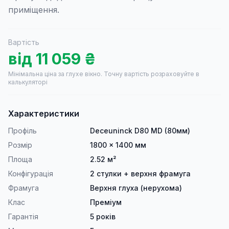
приміщення.
Вартість
від
11 059
₴
Мінімальна ціна за глухе вікно.
Точну вартість розраховуйте в
калькуляторі
Характеристики
Профіль
Deceuninck D80 MD (80мм)
Розмір
1800 × 1400 мм
Площа
2.52 м²
Конфігурація
2 стулки + верхня фрамуга
Фрамуга
Верхня глуха (нерухома)
Клас
Преміум
Гарантія
5 років