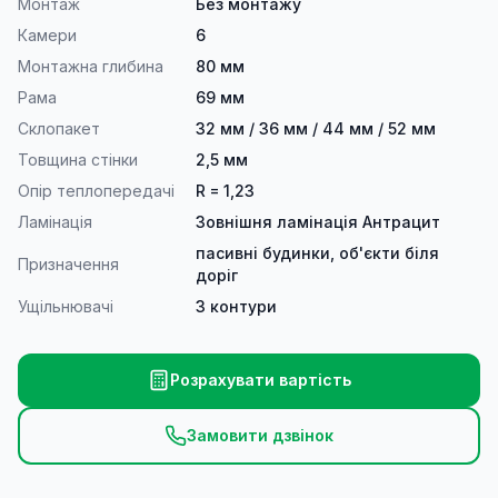
Монтаж
Без монтажу
Камери
6
Монтажна глибина
80 мм
Рама
69 мм
Склопакет
32 мм / 36 мм / 44 мм / 52 мм
Товщина стінки
2,5 мм
Опір теплопередачі
R = 1,23
Ламінація
Зовнішня ламінація Антрацит
пасивні будинки, об'єкти біля
Призначення
доріг
Ущільнювачі
3 контури
Розрахувати вартість
Замовити дзвінок