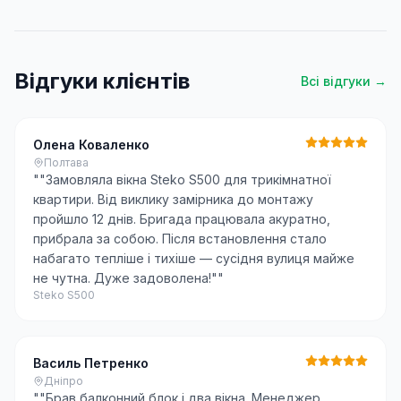
Відгуки клієнтів
Всі відгуки →
Олена Коваленко
Полтава
"
"Замовляла вікна Steko S500 для трикімнатної
квартири. Від виклику замірника до монтажу
пройшло 12 днів. Бригада працювала акуратно,
прибрала за собою. Після встановлення стало
набагато тепліше і тихіше — сусідня вулиця майже
не чутна. Дуже задоволена!"
"
Steko S500
Василь Петренко
Дніпро
"
"Брав балконний блок і два вікна. Менеджер