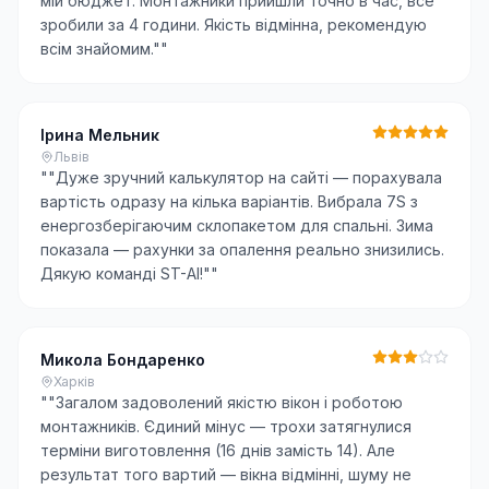
мій бюджет. Монтажники прийшли точно в час, все
зробили за 4 години. Якість відмінна, рекомендую
всім знайомим."
"
Ірина Мельник
Львів
"
"Дуже зручний калькулятор на сайті — порахувала
вартість одразу на кілька варіантів. Вибрала 7S з
енергозберігаючим склопакетом для спальні. Зима
показала — рахунки за опалення реально знизились.
Дякую команді ST-AI!"
"
Микола Бондаренко
Харків
"
"Загалом задоволений якістю вікон і роботою
монтажників. Єдиний мінус — трохи затягнулися
терміни виготовлення (16 днів замість 14). Але
результат того вартий — вікна відмінні, шуму не