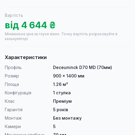
Вартість
від
4 644
₴
Мінімальна ціна за глухе вікно.
Точну вартість розраховуйте в
калькуляторі
Характеристики
Профіль
Deceuninck D70 MD (70мм)
Розмір
900 × 1400 мм
Площа
1.26 м²
Конфігурація
1 стулка
Клас
Преміум
Гарантія
5 років
Монтаж
Без монтажу
Камери
5
Монтажна глибина
70 мм