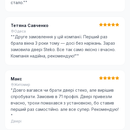
стало."
"
Тетяна Савченко
Одеса
"
"Друге замовлення у цій компанії. Перший раз
брала вікна 3 роки тому — досі без нарікань. Зараз
замовила двері Steko. Все так само якісно і вчасно.
Компанія надійна, рекомендую!"
"
Макс
Житомир
"
Довго вагався чи брати двері стеко, але вирішив
спробувати. Замовив в 71 профілі. Двері привезли
вчасно, трохи помахався з установкою, бо ставив
перший раз самостійно. але все супер. Рекомендую!
"
Двері