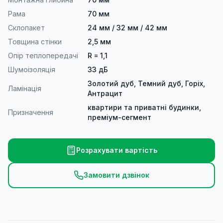
Рама
70 мм
Склопакет
24 мм / 32 мм / 42 мм
Товщина стінки
2,5 мм
Опір теплопередачі
R = 1,1
Шумоізоляція
33 дБ
Золотий дуб, Темний дуб, Горіх,
Ламінація
Антрацит
квартири та приватні будинки,
Призначення
преміум-сегмент
Розрахувати вартість
Замовити дзвінок