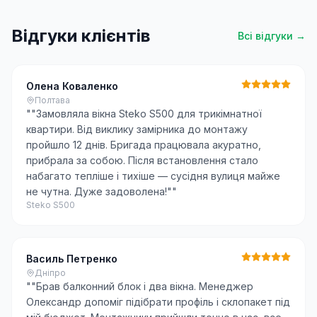
Відгуки клієнтів
Всі відгуки →
Олена Коваленко
Полтава
"
"Замовляла вікна Steko S500 для трикімнатної
квартири. Від виклику замірника до монтажу
пройшло 12 днів. Бригада працювала акуратно,
прибрала за собою. Після встановлення стало
набагато тепліше і тихіше — сусідня вулиця майже
не чутна. Дуже задоволена!"
"
Steko S500
Василь Петренко
Дніпро
"
"Брав балконний блок і два вікна. Менеджер
Олександр допоміг підібрати профіль і склопакет під