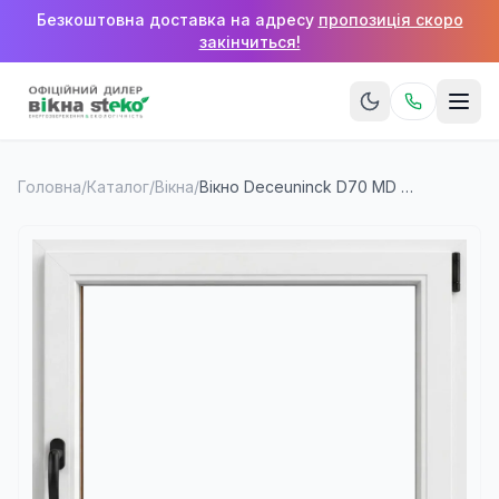
Безкоштовна доставка на адресу
пропозиція скоро
закінчиться!
Головна
/
Каталог
/
Вікна
/
Вікно Deceuninck D70 MD 900×1400 мм (1 стулка)