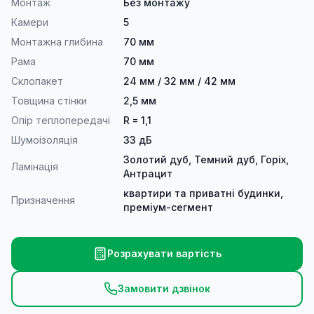
Монтаж
Без монтажу
Камери
5
Монтажна глибина
70 мм
Рама
70 мм
Склопакет
24 мм / 32 мм / 42 мм
Товщина стінки
2,5 мм
Опір теплопередачі
R = 1,1
Шумоізоляція
33 дБ
Золотий дуб, Темний дуб, Горіх,
Ламінація
Антрацит
квартири та приватні будинки,
Призначення
преміум-сегмент
Розрахувати вартість
Замовити дзвінок