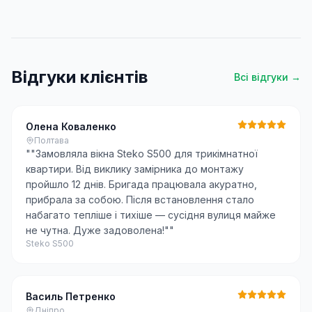
Відгуки клієнтів
Всі відгуки →
Олена Коваленко
Полтава
"
"Замовляла вікна Steko S500 для трикімнатної
квартири. Від виклику замірника до монтажу
пройшло 12 днів. Бригада працювала акуратно,
прибрала за собою. Після встановлення стало
набагато тепліше і тихіше — сусідня вулиця майже
не чутна. Дуже задоволена!"
"
Steko S500
Василь Петренко
Дніпро