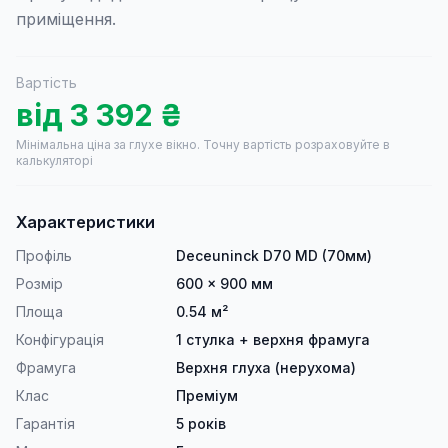
приміщення.
Вартість
від
3 392
₴
Мінімальна ціна за глухе вікно.
Точну вартість розраховуйте в
калькуляторі
Характеристики
Профіль
Deceuninck D70 MD (70мм)
Розмір
600 × 900 мм
Площа
0.54 м²
Конфігурація
1 стулка + верхня фрамуга
Фрамуга
Верхня глуха (нерухома)
Клас
Преміум
Гарантія
5 років