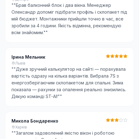
"
"Брав балконний блок і два вікна. Менеджер
Олександр допоміг підібрати профіль і склопакет під
мій бюджет. Монтажники прийшли точно в час, все
зробили за 4 години. Якість відмінна, рекомендую
всім знайомим."
"
Ірина Мельник
Львів
"
"Дуже зручний калькулятор на сайті — порахувала
вартість одразу на кілька варіантів. Вибрала 7S з
енергозберігаючим склопакетом для спальні. Зима
показала — рахунки за опалення реально знизились.
Дякую команді ST-AI!"
"
Микола Бондаренко
Харків
"
"Загалом задоволений якістю вікон і роботою