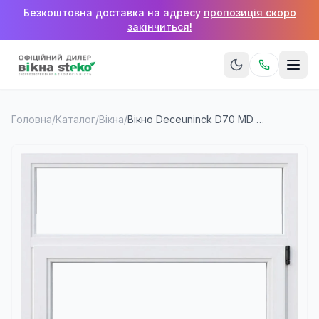
Безкоштовна доставка на адресу
пропозиція скоро
закінчиться!
Головна
/
Каталог
/
Вікна
/
Вікно Deceuninck D70 MD 600×900 мм (1 стулка + верхня фрамуга)