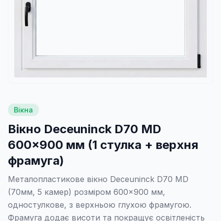
Вікна
Вікно Deceuninck D70 MD
600×900 мм (1 стулка + верхня
фрамуга)
Металопластикове вікно Deceuninck D70 MD
(70мм, 5 камер) розміром 600×900 мм,
одностулкове, з верхньою глухою фрамугою.
Фрамуга додає висоти та покращує освітленість