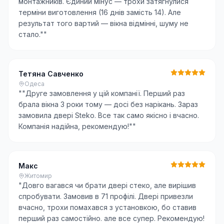
монтажників. Єдиний мінус — трохи затягнулися
терміни виготовлення (16 днів замість 14). Але
результат того вартий — вікна відмінні, шуму не
стало."
"
Тетяна Савченко
Одеса
"
"Друге замовлення у цій компанії. Перший раз
брала вікна 3 роки тому — досі без нарікань. Зараз
замовила двері Steko. Все так само якісно і вчасно.
Компанія надійна, рекомендую!"
"
Макс
Житомир
"
Довго вагався чи брати двері стеко, але вирішив
спробувати. Замовив в 71 профілі. Двері привезли
вчасно, трохи помахався з установкою, бо ставив
перший раз самостійно. але все супер. Рекомендую!