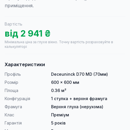
приміщення.
Вартість
від
2 941
₴
Мінімальна ціна за глухе вікно.
Точну вартість розраховуйте в
калькуляторі
Характеристики
Профіль
Deceuninck D70 MD (70мм)
Розмір
600 × 600 мм
Площа
0.36 м²
Конфігурація
1 стулка + верхня фрамуга
Фрамуга
Верхня глуха (нерухома)
Клас
Преміум
Гарантія
5 років