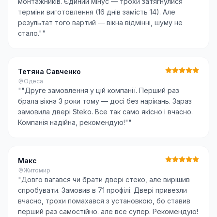
монтажників. Єдиний мінус — трохи затягнулися
терміни виготовлення (16 днів замість 14). Але
результат того вартий — вікна відмінні, шуму не
стало."
"
Тетяна Савченко
Одеса
"
"Друге замовлення у цій компанії. Перший раз
брала вікна 3 роки тому — досі без нарікань. Зараз
замовила двері Steko. Все так само якісно і вчасно.
Компанія надійна, рекомендую!"
"
Макс
Житомир
"
Довго вагався чи брати двері стеко, але вирішив
спробувати. Замовив в 71 профілі. Двері привезли
вчасно, трохи помахався з установкою, бо ставив
перший раз самостійно. але все супер. Рекомендую!