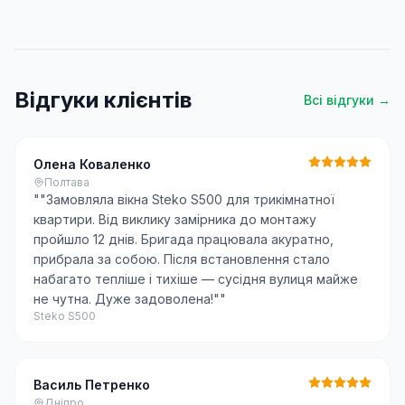
Відгуки клієнтів
Всі відгуки →
Олена Коваленко
Полтава
"
"Замовляла вікна Steko S500 для трикімнатної
квартири. Від виклику замірника до монтажу
пройшло 12 днів. Бригада працювала акуратно,
прибрала за собою. Після встановлення стало
набагато тепліше і тихіше — сусідня вулиця майже
не чутна. Дуже задоволена!"
"
Steko S500
Василь Петренко
Дніпро