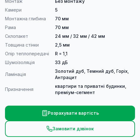
Монтаж
Без монтажу
Камери
5
Монтажна глибина
70 мм
Рама
70 мм
Склопакет
24 мм / 32 мм / 42 мм
Товщина стінки
2,5 мм
Опір теплопередачі
R = 1,1
Шумоізоляція
33 дБ
Золотий дуб, Темний дуб, Горіх,
Ламінація
Антрацит
квартири та приватні будинки,
Призначення
преміум-сегмент
Розрахувати вартість
Замовити дзвінок