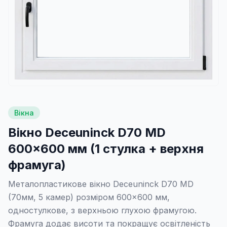
Вікна
Вікно Deceuninck D70 MD
600×600 мм (1 стулка + верхня
фрамуга)
Металопластикове вікно Deceuninck D70 MD
(70мм, 5 камер) розміром 600×600 мм,
одностулкове, з верхньою глухою фрамугою.
Фрамуга додає висоти та покращує освітленість