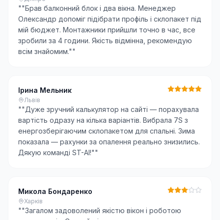
"
"Брав балконний блок і два вікна. Менеджер
Олександр допоміг підібрати профіль і склопакет під
мій бюджет. Монтажники прийшли точно в час, все
зробили за 4 години. Якість відмінна, рекомендую
всім знайомим."
"
Ірина Мельник
Львів
"
"Дуже зручний калькулятор на сайті — порахувала
вартість одразу на кілька варіантів. Вибрала 7S з
енергозберігаючим склопакетом для спальні. Зима
показала — рахунки за опалення реально знизились.
Дякую команді ST-AI!"
"
Микола Бондаренко
Харків
"
"Загалом задоволений якістю вікон і роботою