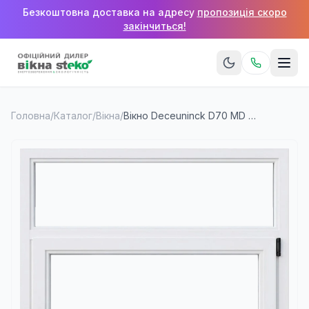
Безкоштовна доставка на адресу
пропозиція скоро
закінчиться!
Головна
/
Каталог
/
Вікна
/
Вікно Deceuninck D70 MD 600×600 мм (1 стулка + верхня фрамуга)