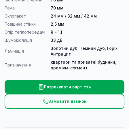
Рама
70 мм
Склопакет
24 мм / 32 мм / 42 мм
Товщина стінки
2,5 мм
Опір теплопередачі
R = 1,1
Шумоізоляція
33 дБ
Золотий дуб, Темний дуб, Горіх,
Ламінація
Антрацит
квартири та приватні будинки,
Призначення
преміум-сегмент
Розрахувати вартість
Замовити дзвінок