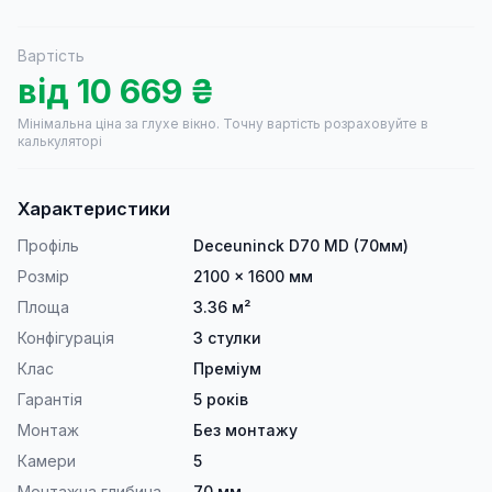
Вартість
від
10 669
₴
Мінімальна ціна за глухе вікно.
Точну вартість розраховуйте в
калькуляторі
Характеристики
Профіль
Deceuninck D70 MD (70мм)
Розмір
2100 × 1600 мм
Площа
3.36 м²
Конфігурація
3 стулки
Клас
Преміум
Гарантія
5 років
Монтаж
Без монтажу
Камери
5
Монтажна глибина
70 мм