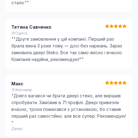
стало."
"
Тетяна Савченко
Одеса
"
"Друге замовлення у цій компанії. Перший раз
брала вікна 3 роки тому — досі без нарікань. Зараз
замовила двері Steko. Все так само якісно і вчасно.
Компанія надійна, рекомендую!"
"
Макс
Житомир
"
Довго вагався чи брати двері стеко, але вирішив
спробувати. Замовив в 71 профілі. Двері привезли
вчасно, трохи помахався з установкою, бо ставив
перший раз самостійно. але все супер. Рекомендую!
"
Двері