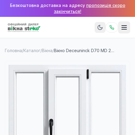
Безкоштовна доставка на адресу
пропозиція скоро
закінчиться!
Головна
/
Каталог
/
Вікна
/
Вікно Deceuninck D70 MD 2100×1600 мм (3 стулки)