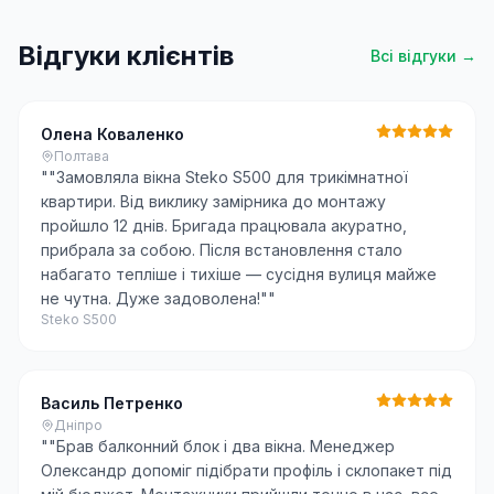
Відгуки клієнтів
Всі відгуки →
Олена Коваленко
Полтава
"
"Замовляла вікна Steko S500 для трикімнатної
квартири. Від виклику замірника до монтажу
пройшло 12 днів. Бригада працювала акуратно,
прибрала за собою. Після встановлення стало
набагато тепліше і тихіше — сусідня вулиця майже
не чутна. Дуже задоволена!"
"
Steko S500
Василь Петренко
Дніпро
"
"Брав балконний блок і два вікна. Менеджер
Олександр допоміг підібрати профіль і склопакет під