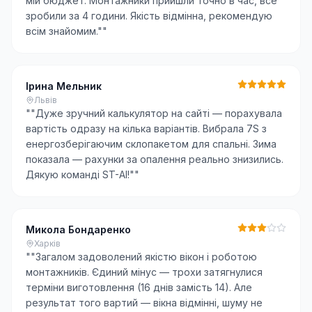
мій бюджет. Монтажники прийшли точно в час, все
зробили за 4 години. Якість відмінна, рекомендую
всім знайомим."
"
Ірина Мельник
Львів
"
"Дуже зручний калькулятор на сайті — порахувала
вартість одразу на кілька варіантів. Вибрала 7S з
енергозберігаючим склопакетом для спальні. Зима
показала — рахунки за опалення реально знизились.
Дякую команді ST-AI!"
"
Микола Бондаренко
Харків
"
"Загалом задоволений якістю вікон і роботою
монтажників. Єдиний мінус — трохи затягнулися
терміни виготовлення (16 днів замість 14). Але
результат того вартий — вікна відмінні, шуму не