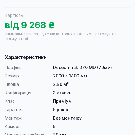
Вартість
від
9 268
₴
Мінімальна ціна за глухе вікно.
Точну вартість розраховуйте в
калькуляторі
Характеристики
Профіль
Deceuninck D70 MD (70мм)
Розмір
2000 × 1400 мм
Площа
2.80 м²
Конфігурація
3 стулки
Клас
Преміум
Гарантія
5 років
Монтаж
Без монтажу
Камери
5
Монтажна глибина
70 мм