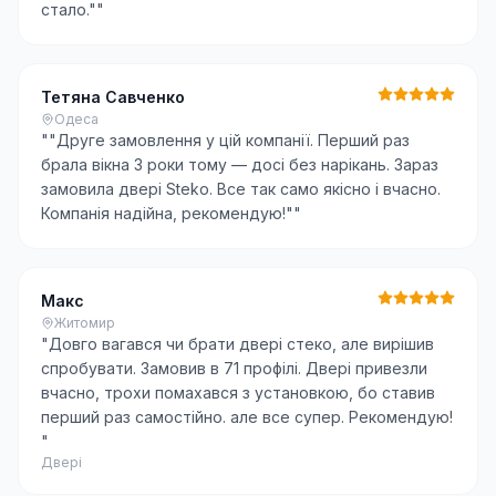
стало."
"
Тетяна Савченко
Одеса
"
"Друге замовлення у цій компанії. Перший раз
брала вікна 3 роки тому — досі без нарікань. Зараз
замовила двері Steko. Все так само якісно і вчасно.
Компанія надійна, рекомендую!"
"
Макс
Житомир
"
Довго вагався чи брати двері стеко, але вирішив
спробувати. Замовив в 71 профілі. Двері привезли
вчасно, трохи помахався з установкою, бо ставив
перший раз самостійно. але все супер. Рекомендую!
"
Двері