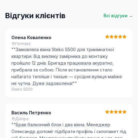
Відгуки клієнтів
Всі відгуки →
Олена Коваленко
Полтава
"
"Замовляла вікна Steko S500 для трикімнатної
квартири. Від виклику замірника до монтажу
пройшло 12 днів. Бригада працювала акуратно,
прибрала за собою. Після встановлення стало
набагато тепліше і тихіше — сусідня вулиця майже
не чутна. Дуже задоволена!"
"
Steko S500
Василь Петренко
Дніпро
"
"Брав балконний блок і два вікна. Менеджер
Олександр допоміг підібрати профіль і склопакет під