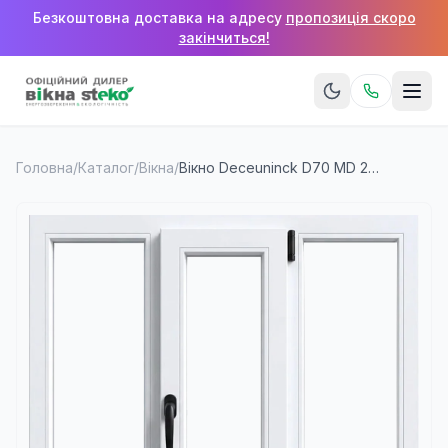
Безкоштовна доставка на адресу
пропозиція скоро
закінчиться!
Головна
/
Каталог
/
Вікна
/
Вікно Deceuninck D70 MD 2000×1400 мм (3 стулки)