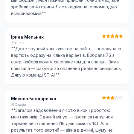
мій бюджет. Монтажники прийшли точно в час, все
зробили за 4 години. Якість відмінна, рекомендую
всім знайомим."
"
Ірина Мельник
Львів
"
"Дуже зручний калькулятор на сайті — порахувала
вартість одразу на кілька варіантів. Вибрала 7S з
енергозберігаючим склопакетом для спальні. Зима
показала — рахунки за опалення реально знизились.
Дякую команді ST-AI!"
"
Микола Бондаренко
Харків
"
"Загалом задоволений якістю вікон і роботою
монтажників. Єдиний мінус — трохи затягнулися
терміни виготовлення (16 днів замість 14). Але
результат того вартий — вікна відмінні, шуму не