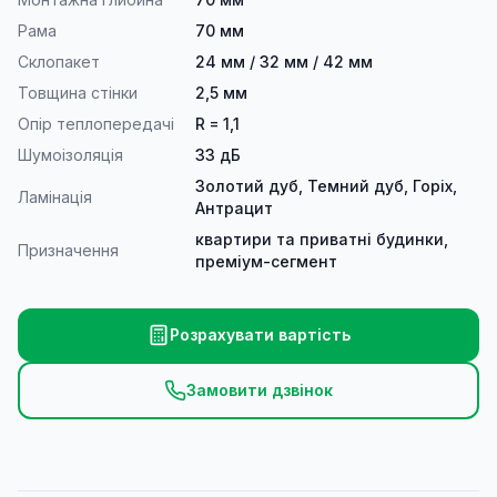
Рама
70 мм
Склопакет
24 мм / 32 мм / 42 мм
Товщина стінки
2,5 мм
Опір теплопередачі
R = 1,1
Шумоізоляція
33 дБ
Золотий дуб, Темний дуб, Горіх,
Ламінація
Антрацит
квартири та приватні будинки,
Призначення
преміум-сегмент
Розрахувати вартість
Замовити дзвінок