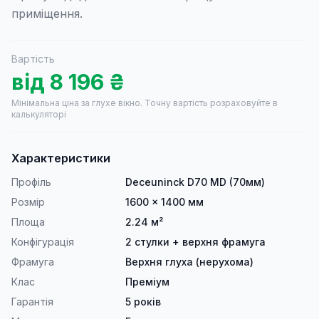
приміщення.
Вартість
від
8 196
₴
Мінімальна ціна за глухе вікно.
Точну вартість розраховуйте в
калькуляторі
Характеристики
Профіль
Deceuninck D70 MD (70мм)
Розмір
1600 × 1400 мм
Площа
2.24 м²
Конфігурація
2 стулки + верхня фрамуга
Фрамуга
Верхня глуха (нерухома)
Клас
Преміум
Гарантія
5 років