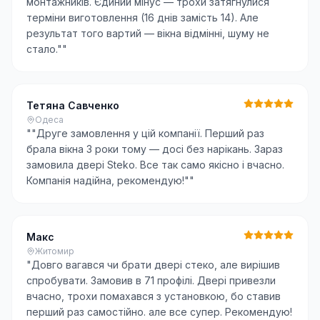
монтажників. Єдиний мінус — трохи затягнулися
терміни виготовлення (16 днів замість 14). Але
результат того вартий — вікна відмінні, шуму не
стало."
"
Тетяна Савченко
Одеса
"
"Друге замовлення у цій компанії. Перший раз
брала вікна 3 роки тому — досі без нарікань. Зараз
замовила двері Steko. Все так само якісно і вчасно.
Компанія надійна, рекомендую!"
"
Макс
Житомир
"
Довго вагався чи брати двері стеко, але вирішив
спробувати. Замовив в 71 профілі. Двері привезли
вчасно, трохи помахався з установкою, бо ставив
перший раз самостійно. але все супер. Рекомендую!