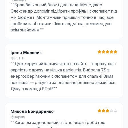
"
"Брав балконний блок і два вікна. Менеджер
Олександр допоміг підібрати профіль і склопакет під
мій бюджет. Монтажники прийшли точно в час, все
зробили за 4 години. Якість відмінна, рекомендую
всім знайомим."
"
Ірина Мельник
Львів
"
"Дуже зручний калькулятор на сайті — порахувала
вартість одразу на кілька варіантів. Вибрала 7S з
енергозберігаючим склопакетом для спальні. Зима
показала — рахунки за опалення реально знизились.
Дякую команді ST-AI!"
"
Микола Бондаренко
Харків
"
"Загалом задоволений якістю вікон і роботою