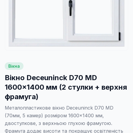
Вікна
Вікно Deceuninck D70 MD
1600×1400 мм (2 стулки + верхня
фрамуга)
Металопластикове вікно Deceuninck D70 MD
(70мм, 5 камер) розміром 1600×1400 мм,
двостулкове, з верхньою глухою фрамугою.
Фрамуга додає висоти та покращує освітленість