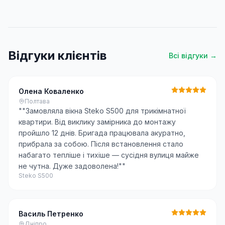
Відгуки клієнтів
Всі відгуки →
Олена Коваленко
Полтава
"
"Замовляла вікна Steko S500 для трикімнатної
квартири. Від виклику замірника до монтажу
пройшло 12 днів. Бригада працювала акуратно,
прибрала за собою. Після встановлення стало
набагато тепліше і тихіше — сусідня вулиця майже
не чутна. Дуже задоволена!"
"
Steko S500
Василь Петренко
Дніпро