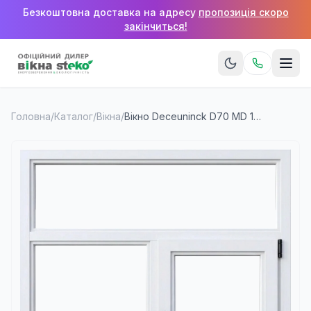
Безкоштовна доставка на адресу
пропозиція скоро
закінчиться!
Головна
/
Каталог
/
Вікна
/
Вікно Deceuninck D70 MD 1600×1400 мм (2 стулки + верхня фрамуга)