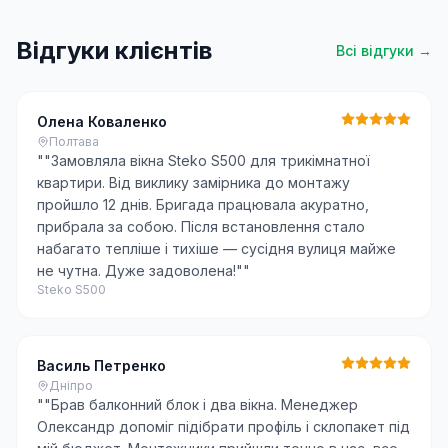
Відгуки клієнтів
Всі відгуки →
Олена Коваленко
Полтава
"
"Замовляла вікна Steko S500 для трикімнатної
квартири. Від виклику замірника до монтажу
пройшло 12 днів. Бригада працювала акуратно,
прибрала за собою. Після встановлення стало
набагато тепліше і тихіше — сусідня вулиця майже
не чутна. Дуже задоволена!"
"
Steko S500
Василь Петренко
Дніпро
"
"Брав балконний блок і два вікна. Менеджер
Олександр допоміг підібрати профіль і склопакет під