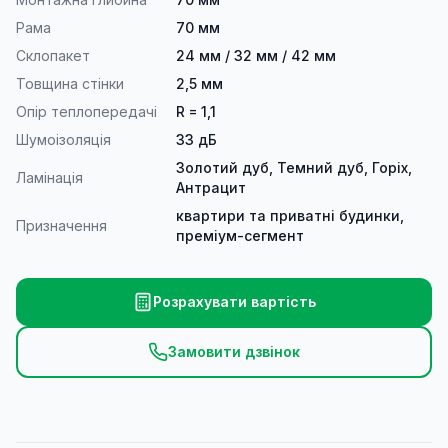
Рама
70 мм
Склопакет
24 мм / 32 мм / 42 мм
Товщина стінки
2,5 мм
Опір теплопередачі
R = 1,1
Шумоізоляція
33 дБ
Золотий дуб, Темний дуб, Горіх,
Ламінація
Антрацит
квартири та приватні будинки,
Призначення
преміум-сегмент
Розрахувати вартість
Замовити дзвінок