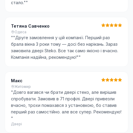
стало."
"
Тетяна Савченко
Одеса
"
"Друге замовлення у цій компанії. Перший раз
брала вікна 3 роки тому — досі без нарікань. Зараз
замовила двері Steko. Все так само якісно і вчасно.
Компанія надійна, рекомендую!"
"
Макс
Житомир
"
Довго вагався чи брати двері стеко, але вирішив
спробувати. Замовив в 71 профілі. Двері привезли
вчасно, трохи помахався з установкою, бо ставив
перший раз самостійно. але все супер. Рекомендую!
"
Двері