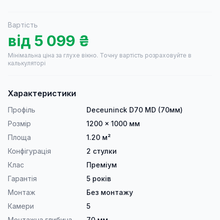
Вартість
від
5 099
₴
Мінімальна ціна за глухе вікно.
Точну вартість розраховуйте в
калькуляторі
Характеристики
Профіль
Deceuninck D70 MD (70мм)
Розмір
1200 × 1000 мм
Площа
1.20 м²
Конфігурація
2 стулки
Клас
Преміум
Гарантія
5 років
Монтаж
Без монтажу
Камери
5
Монтажна глибина
70 мм