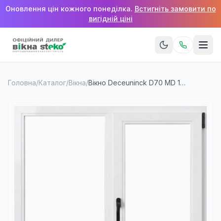
Оновлення цін кожного понеділка.
Встигніть замовити по
вигідній ціні
Головна
/
Каталог
/
Вікна
/
Вікно Deceuninck D70 MD 1200×1000 мм (2 стулки)