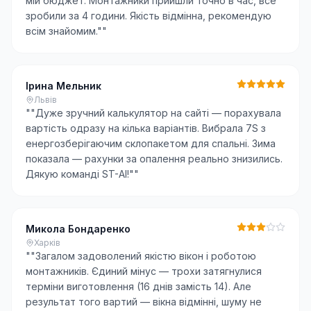
мій бюджет. Монтажники прийшли точно в час, все
зробили за 4 години. Якість відмінна, рекомендую
всім знайомим."
"
Ірина Мельник
Львів
"
"Дуже зручний калькулятор на сайті — порахувала
вартість одразу на кілька варіантів. Вибрала 7S з
енергозберігаючим склопакетом для спальні. Зима
показала — рахунки за опалення реально знизились.
Дякую команді ST-AI!"
"
Микола Бондаренко
Харків
"
"Загалом задоволений якістю вікон і роботою
монтажників. Єдиний мінус — трохи затягнулися
терміни виготовлення (16 днів замість 14). Але
результат того вартий — вікна відмінні, шуму не