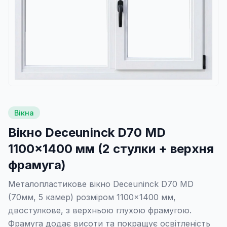
Вікна
Вікно Deceuninck D70 MD
1100×1400 мм (2 стулки + верхня
фрамуга)
Металопластикове вікно Deceuninck D70 MD
(70мм, 5 камер) розміром 1100×1400 мм,
двостулкове, з верхньою глухою фрамугою.
Фрамуга додає висоти та покращує освітленість