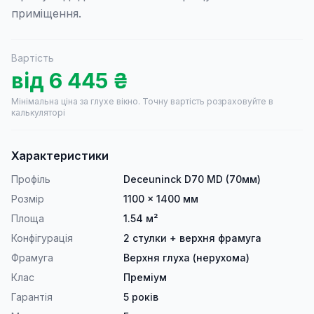
приміщення.
Вартість
від
6 445
₴
Мінімальна ціна за глухе вікно.
Точну вартість розраховуйте в
калькуляторі
Характеристики
Профіль
Deceuninck D70 MD (70мм)
Розмір
1100 × 1400 мм
Площа
1.54 м²
Конфігурація
2 стулки + верхня фрамуга
Фрамуга
Верхня глуха (нерухома)
Клас
Преміум
Гарантія
5 років