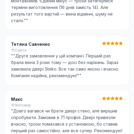
монтажників. Єдиний мінус — трохи затягнулися
терміни виготовлення (16 днів замість 14). Але
результат того вартий — вікна відмінні, шуму не
стало."
"
Тетяна Савченко
Одеса
"
"Друге замовлення у цій компанії. Перший раз
брала вікна 3 роки тому — досі без нарікань. Зараз
замовила двері Steko. Все так само якісно і вчасно.
Компанія надійна, рекомендую!"
"
Макс
Житомир
"
Довго вагався чи брати двері стеко, але вирішив
спробувати. Замовив в 71 профілі. Двері привезли
вчасно, трохи помахався з установкою, бо ставив
перший раз самостійно. але все супер. Рекомендую!