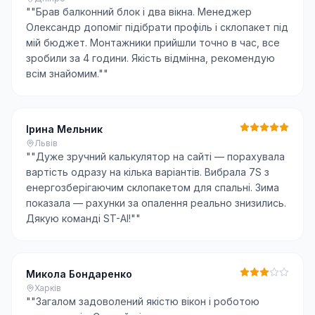
"
"Брав балконний блок і два вікна. Менеджер
Олександр допоміг підібрати профіль і склопакет під
мій бюджет. Монтажники прийшли точно в час, все
зробили за 4 години. Якість відмінна, рекомендую
всім знайомим."
"
Ірина Мельник
Львів
"
"Дуже зручний калькулятор на сайті — порахувала
вартість одразу на кілька варіантів. Вибрала 7S з
енергозберігаючим склопакетом для спальні. Зима
показала — рахунки за опалення реально знизились.
Дякую команді ST-AI!"
"
Микола Бондаренко
Харків
"
"Загалом задоволений якістю вікон і роботою