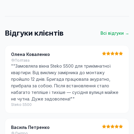
Відгуки клієнтів
Всі відгуки →
Олена Коваленко
Полтава
"
"Замовляла вікна Steko S500 для трикімнатної
квартири. Від виклику замірника до монтажу
пройшло 12 днів. Бригада працювала акуратно,
прибрала за собою. Після встановлення стало
набагато тепліше і тихіше — сусідня вулиця майже
не чутна. Дуже задоволена!"
"
Steko S500
Василь Петренко
Дніпро