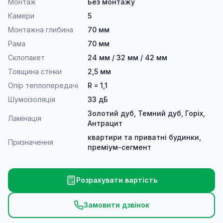
Монтаж
Без монтажу
Камери
5
Монтажна глибина
70 мм
Рама
70 мм
Склопакет
24 мм / 32 мм / 42 мм
Товщина стінки
2,5 мм
Опір теплопередачі
R = 1,1
Шумоізоляція
33 дБ
Золотий дуб, Темний дуб, Горіх,
Ламінація
Антрацит
квартири та приватні будинки,
Призначення
преміум-сегмент
Розрахувати вартість
Замовити дзвінок