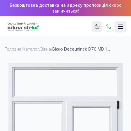
Безкоштовна доставка на адресу
пропозиція скоро
закінчиться!
Головна
/
Каталог
/
Вікна
/
Вікно Deceuninck D70 MD 1100×1400 мм (2 стулки + верхня фрамуга)