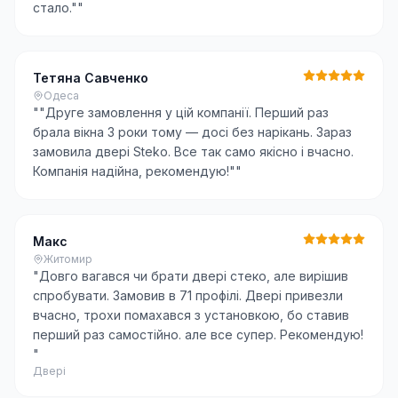
стало."
"
Тетяна Савченко
Одеса
"
"Друге замовлення у цій компанії. Перший раз
брала вікна 3 роки тому — досі без нарікань. Зараз
замовила двері Steko. Все так само якісно і вчасно.
Компанія надійна, рекомендую!"
"
Макс
Житомир
"
Довго вагався чи брати двері стеко, але вирішив
спробувати. Замовив в 71 профілі. Двері привезли
вчасно, трохи помахався з установкою, бо ставив
перший раз самостійно. але все супер. Рекомендую!
"
Двері