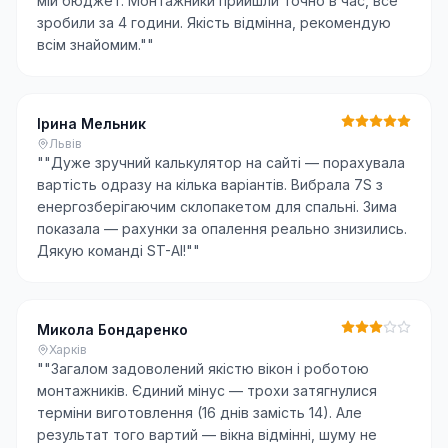
мій бюджет. Монтажники прийшли точно в час, все
зробили за 4 години. Якість відмінна, рекомендую
всім знайомим."
"
Ірина Мельник
Львів
"
"Дуже зручний калькулятор на сайті — порахувала
вартість одразу на кілька варіантів. Вибрала 7S з
енергозберігаючим склопакетом для спальні. Зима
показала — рахунки за опалення реально знизились.
Дякую команді ST-AI!"
"
Микола Бондаренко
Харків
"
"Загалом задоволений якістю вікон і роботою
монтажників. Єдиний мінус — трохи затягнулися
терміни виготовлення (16 днів замість 14). Але
результат того вартий — вікна відмінні, шуму не