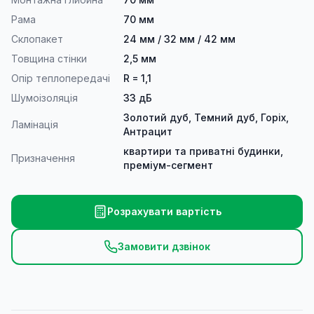
Рама
70 мм
Склопакет
24 мм / 32 мм / 42 мм
Товщина стінки
2,5 мм
Опір теплопередачі
R = 1,1
Шумоізоляція
33 дБ
Золотий дуб, Темний дуб, Горіх,
Ламінація
Антрацит
квартири та приватні будинки,
Призначення
преміум-сегмент
Розрахувати вартість
Замовити дзвінок