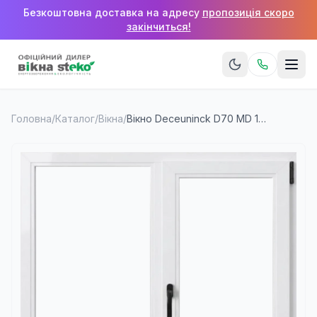
Безкоштовна доставка на адресу
пропозиція скоро
закінчиться!
Головна
/
Каталог
/
Вікна
/
Вікно Deceuninck D70 MD 1100×1400 мм (2 стулки)