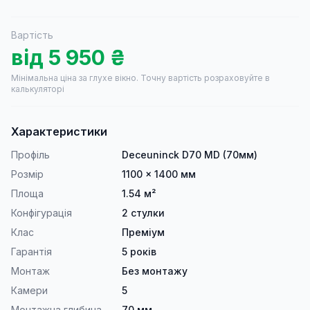
Вартість
від
5 950
₴
Мінімальна ціна за глухе вікно.
Точну вартість розраховуйте в
калькуляторі
Характеристики
Профіль
Deceuninck D70 MD (70мм)
Розмір
1100 × 1400 мм
Площа
1.54 м²
Конфігурація
2 стулки
Клас
Преміум
Гарантія
5 років
Монтаж
Без монтажу
Камери
5
Монтажна глибина
70 мм