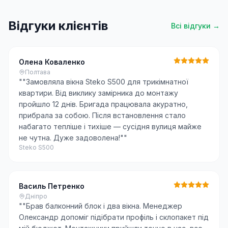
Відгуки клієнтів
Всі відгуки →
Олена Коваленко
Полтава
"
"Замовляла вікна Steko S500 для трикімнатної
квартири. Від виклику замірника до монтажу
пройшло 12 днів. Бригада працювала акуратно,
прибрала за собою. Після встановлення стало
набагато тепліше і тихіше — сусідня вулиця майже
не чутна. Дуже задоволена!"
"
Steko S500
Василь Петренко
Дніпро
"
"Брав балконний блок і два вікна. Менеджер
Олександр допоміг підібрати профіль і склопакет під