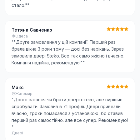
стало."
"
Тетяна Савченко
Одеса
"
"Друге замовлення у цій компанії. Перший раз
брала вікна 3 роки тому — досі без нарікань. Зараз
замовила двері Steko. Все так само якісно і вчасно.
Компанія надійна, рекомендую!"
"
Макс
Житомир
"
Довго вагався чи брати двері стеко, але вирішив
спробувати. Замовив в 71 профілі. Двері привезли
вчасно, трохи помахався з установкою, бо ставив
перший раз самостійно. але все супер. Рекомендую!
"
Двері