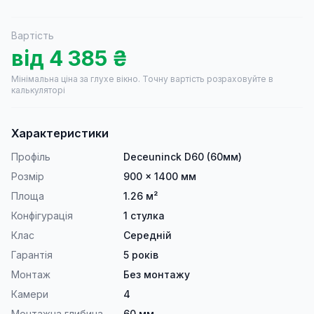
Вартість
від
4 385
₴
Мінімальна ціна за глухе вікно.
Точну вартість розраховуйте в
калькуляторі
Характеристики
Профіль
Deceuninck D60 (60мм)
Розмір
900 × 1400 мм
Площа
1.26 м²
Конфігурація
1 стулка
Клас
Середній
Гарантія
5 років
Монтаж
Без монтажу
Камери
4
Монтажна глибина
60 мм