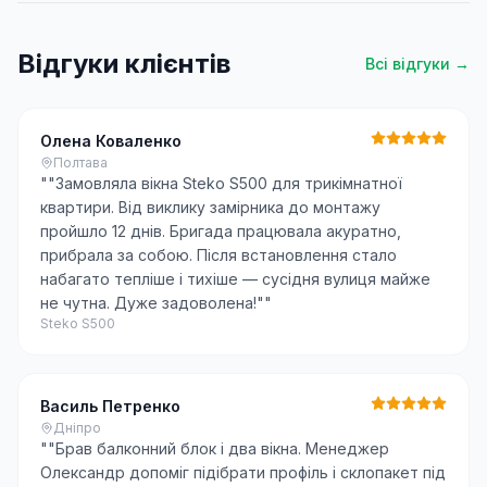
Відгуки клієнтів
Всі відгуки →
Олена Коваленко
Полтава
"
"Замовляла вікна Steko S500 для трикімнатної
квартири. Від виклику замірника до монтажу
пройшло 12 днів. Бригада працювала акуратно,
прибрала за собою. Після встановлення стало
набагато тепліше і тихіше — сусідня вулиця майже
не чутна. Дуже задоволена!"
"
Steko S500
Василь Петренко
Дніпро
"
"Брав балконний блок і два вікна. Менеджер
Олександр допоміг підібрати профіль і склопакет під