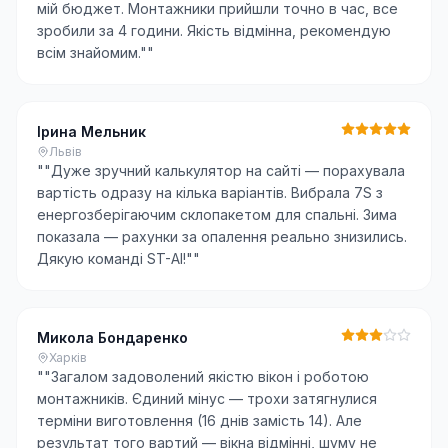
мій бюджет. Монтажники прийшли точно в час, все
зробили за 4 години. Якість відмінна, рекомендую
всім знайомим."
"
Ірина Мельник
Львів
"
"Дуже зручний калькулятор на сайті — порахувала
вартість одразу на кілька варіантів. Вибрала 7S з
енергозберігаючим склопакетом для спальні. Зима
показала — рахунки за опалення реально знизились.
Дякую команді ST-AI!"
"
Микола Бондаренко
Харків
"
"Загалом задоволений якістю вікон і роботою
монтажників. Єдиний мінус — трохи затягнулися
терміни виготовлення (16 днів замість 14). Але
результат того вартий — вікна відмінні, шуму не