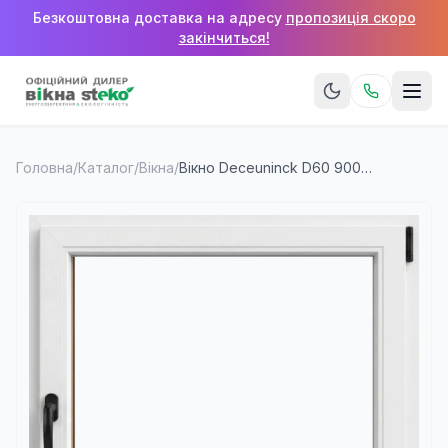
Безкоштовна доставка на адресу
пропозиція скоро
закінчиться!
Головна
/
Каталог
/
Вікна
/
Вікно Deceuninck D60 900×1400 мм (1 стулка)