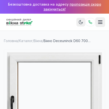
Безкоштовна доставка на адресу
пропозиція скоро
закінчиться!
Головна
/
Каталог
/
Вікна
/
Вікно Deceuninck D60 700×1400 мм (1 стулка)