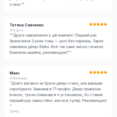
стало."
"
Тетяна Савченко
Одеса
"
"Друге замовлення у цій компанії. Перший раз
брала вікна 3 роки тому — досі без нарікань. Зараз
замовила двері Steko. Все так само якісно і вчасно.
Компанія надійна, рекомендую!"
"
Макс
Житомир
"
Довго вагався чи брати двері стеко, але вирішив
спробувати. Замовив в 71 профілі. Двері привезли
вчасно, трохи помахався з установкою, бо ставив
перший раз самостійно. але все супер. Рекомендую!
"
Двері