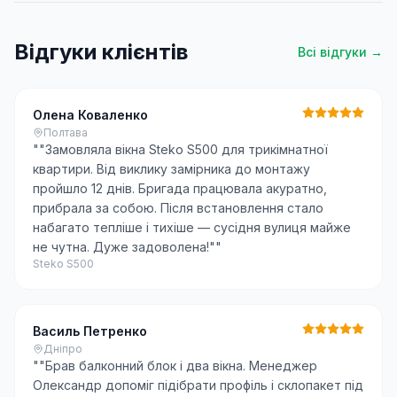
Відгуки клієнтів
Всі відгуки →
Олена Коваленко
Полтава
"
"Замовляла вікна Steko S500 для трикімнатної
квартири. Від виклику замірника до монтажу
пройшло 12 днів. Бригада працювала акуратно,
прибрала за собою. Після встановлення стало
набагато тепліше і тихіше — сусідня вулиця майже
не чутна. Дуже задоволена!"
"
Steko S500
Василь Петренко
Дніпро
"
"Брав балконний блок і два вікна. Менеджер
Олександр допоміг підібрати профіль і склопакет під