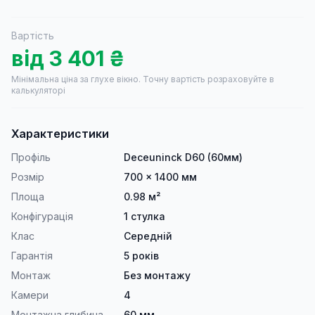
Вартість
від
3 401
₴
Мінімальна ціна за глухе вікно.
Точну вартість розраховуйте в
калькуляторі
Характеристики
Профіль
Deceuninck D60 (60мм)
Розмір
700 × 1400 мм
Площа
0.98 м²
Конфігурація
1 стулка
Клас
Середній
Гарантія
5 років
Монтаж
Без монтажу
Камери
4
Монтажна глибина
60 мм