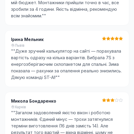
мій бюджет. Монтажники прийшли точно в час, все
зробили за 4 години. Якість відмінна, рекомендую
всім знайомим."
"
Ірина Мельник
Львів
"
"Дуже зручний калькулятор на сайті — порахувала
вартість одразу на кілька варіантів. Вибрала 7S з
енергозберігаючим склопакетом для спальні. Зима
показала — рахунки за опалення реально знизились.
Дякую команді ST-AI!"
"
Микола Бондаренко
Харків
"
"Загалом задоволений якістю вікон і роботою
монтажників. Єдиний мінус — трохи затягнулися
терміни виготовлення (16 днів замість 14). Але
результат того вартий — вікна відмінні, шуму не