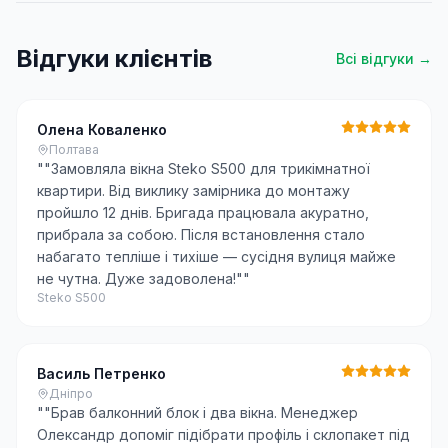
Відгуки клієнтів
Всі відгуки →
Олена Коваленко
Полтава
"
"Замовляла вікна Steko S500 для трикімнатної
квартири. Від виклику замірника до монтажу
пройшло 12 днів. Бригада працювала акуратно,
прибрала за собою. Після встановлення стало
набагато тепліше і тихіше — сусідня вулиця майже
не чутна. Дуже задоволена!"
"
Steko S500
Василь Петренко
Дніпро
"
"Брав балконний блок і два вікна. Менеджер
Олександр допоміг підібрати профіль і склопакет під