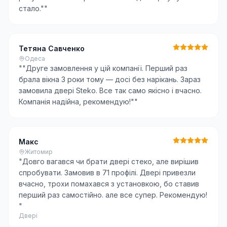
стало."
"
Тетяна Савченко
Одеса
"
"Друге замовлення у цій компанії. Перший раз
брала вікна 3 роки тому — досі без нарікань. Зараз
замовила двері Steko. Все так само якісно і вчасно.
Компанія надійна, рекомендую!"
"
Макс
Житомир
"
Довго вагався чи брати двері стеко, але вирішив
спробувати. Замовив в 71 профілі. Двері привезли
вчасно, трохи помахався з установкою, бо ставив
перший раз самостійно. але все супер. Рекомендую!
"
Двері