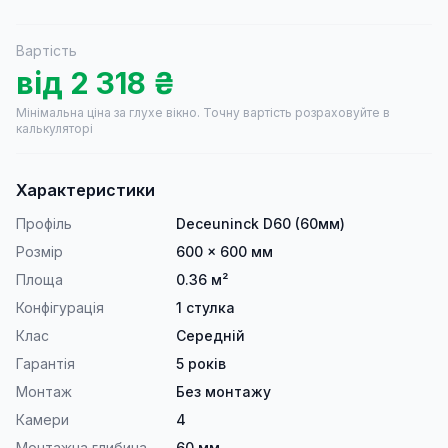
Вартість
від
2 318
₴
Мінімальна ціна за глухе вікно.
Точну вартість розраховуйте в
калькуляторі
Характеристики
Профіль
Deceuninck D60 (60мм)
Розмір
600 × 600 мм
Площа
0.36 м²
Конфігурація
1 стулка
Клас
Середній
Гарантія
5 років
Монтаж
Без монтажу
Камери
4
Монтажна глибина
60 мм