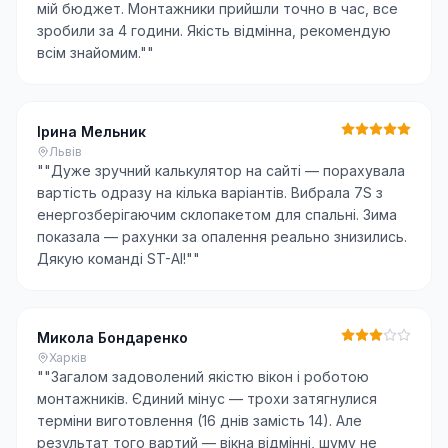
мій бюджет. Монтажники прийшли точно в час, все
зробили за 4 години. Якість відмінна, рекомендую
всім знайомим."
"
Ірина Мельник
Львів
"
"Дуже зручний калькулятор на сайті — порахувала
вартість одразу на кілька варіантів. Вибрала 7S з
енергозберігаючим склопакетом для спальні. Зима
показала — рахунки за опалення реально знизились.
Дякую команді ST-AI!"
"
Микола Бондаренко
Харків
"
"Загалом задоволений якістю вікон і роботою
монтажників. Єдиний мінус — трохи затягнулися
терміни виготовлення (16 днів замість 14). Але
результат того вартий — вікна відмінні, шуму не