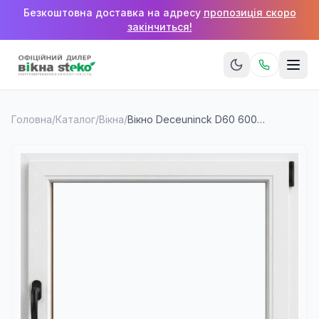
Безкоштовна доставка на адресу
пропозиція скоро
закінчиться!
Головна
/
Каталог
/
Вікна
/
Вікно Deceuninck D60 600×600 мм (1 стулка)