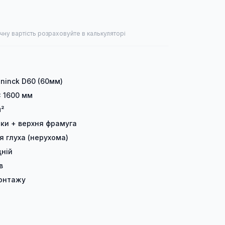
чну вартість розраховуйте в калькуляторі
ninck D60 (60мм)
× 1600 мм
м²
лки + верхня фрамуга
я глуха (нерухома)
ній
в
онтажу