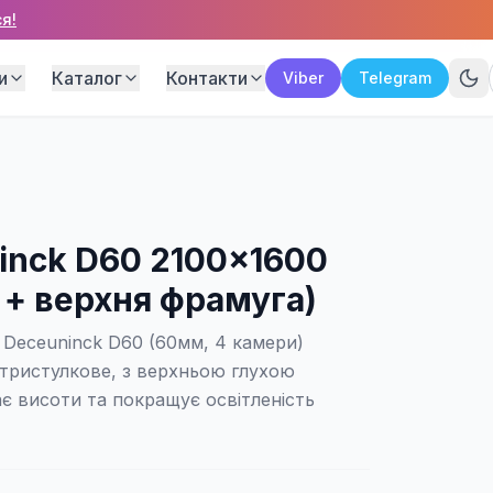
я!
и
Каталог
Контакти
Viber
Telegram
inck D60 2100×1600
 + верхня фрамуга)
 Deceuninck D60 (60мм, 4 камери)
 тристулкове, з верхньою глухою
є висоти та покращує освітленість