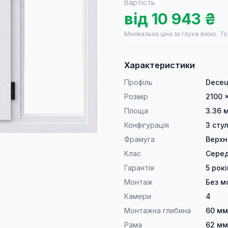
Вартість
від
10 943
₴
Мінімальна ціна за глухе вікно.
То
Характеристики
Профіль
Deceu
Розмір
2100 
Площа
3.36 
Конфігурація
3 сту
Фрамуга
Верхн
Клас
Серед
Гарантія
5 рокі
Монтаж
Без м
Камери
4
Монтажна глибина
60 мм
Рама
62 мм