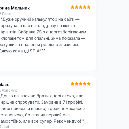
Ірина Мельник
Львів
"
"Дуже зручний калькулятор на сайті —
порахувала вартість одразу на кілька
варіантів. Вибрала 7S з енергозберігаючим
склопакетом для спальні. Зима показала —
рахунки за опалення реально знизились.
Дякую команді ST-AI!"
"
Макс
Житомир
"
Довго вагався чи брати двері стеко, але
вирішив спробувати. Замовив в 71 профілі.
Двері привезли вчасно, трохи помахався з
установкою, бо ставив перший раз
самостійно. але все супер. Рекомендую!
"
Двері