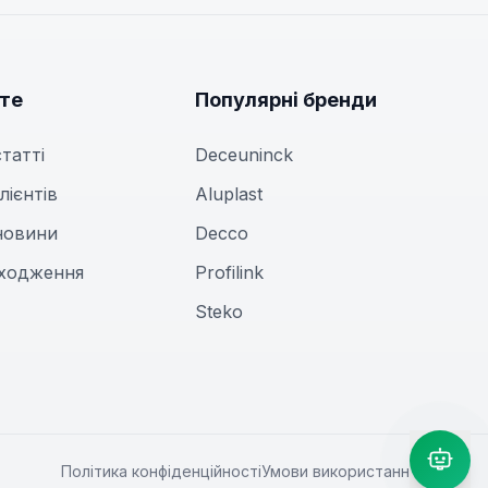
йте
Популярні бренди
статті
Deceuninck
лієнтів
Aluplast
новини
Decco
дходження
Profilink
Steko
Політика конфіденційності
Умови використання