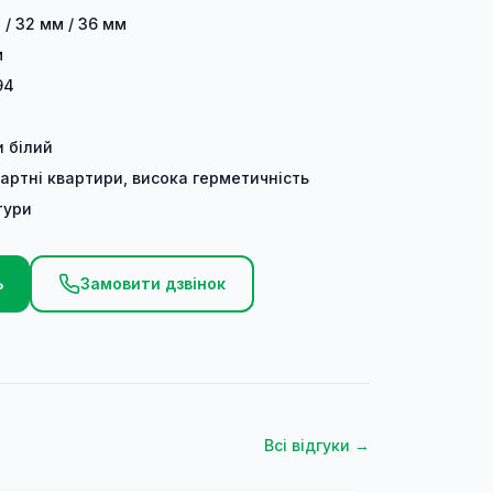
 / 32 мм / 36 мм
м
94
и білий
артні квартири, висока герметичність
тури
ь
Замовити дзвінок
Всі відгуки →