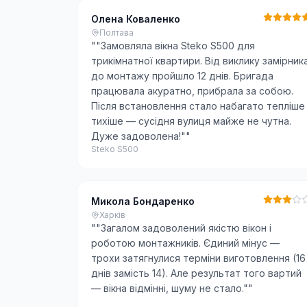
Олена Коваленко
Полтава
"
"Замовляла вікна Steko S500 для
трикімнатної квартири. Від виклику замірник
до монтажу пройшло 12 днів. Бригада
працювала акуратно, прибрала за собою.
Після встановлення стало набагато тепліше 
тихіше — сусідня вулиця майже не чутна.
Дуже задоволена!"
"
Steko S500
Микола Бондаренко
Харків
"
"Загалом задоволений якістю вікон і
роботою монтажників. Єдиний мінус —
трохи затягнулися терміни виготовлення (16
днів замість 14). Але результат того вартий
— вікна відмінні, шуму не стало."
"