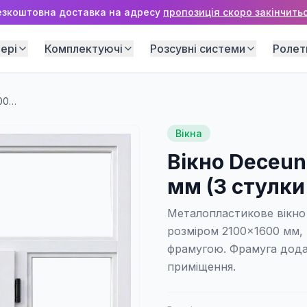
езкоштовна доставка на адресу
пропозиція скоро закінчитьс
ері
Комплектуючі
Розсувні системи
Ролет
Вікно Deceuninck D60 2100×1600 мм (3 стулки + верхня фрамуга)
Вікна
Вікно Deceun
мм (3 стулки
Металопластикове вікно
розміром 2100×1600 мм,
фрамугою. Фрамуга дода
приміщення.