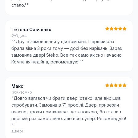
стало."
"
Тетяна Савченко
Одеса
"
"Друге замовлення у цій компанії. Перший раз
брала вікна 3 роки тому — досі без нарікань. Зараз
замовила двері Steko. Все так само якісно і вчасно.
Компанія надійна, рекомендую!"
"
Макс
Житомир
"
Довго вагався чи брати двері стеко, але вирішив
спробувати. Замовив в 71 профілі. Двері привезли
вчасно, трохи помахався з установкою, бо ставив
перший раз самостійно. але все супер. Рекомендую!
"
Двері