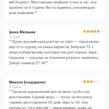
мій бюджет. Монтажники прийшли точно в час, все
зробили за 4 години. Якість відмінна, рекомендую
всім знайомим."
"
Ірина Мельник
Львів
"
"Дуже зручний калькулятор на сайті — порахувала
вартість одразу на кілька варіантів. Вибрала 7S з
енергозберігаючим склопакетом для спальні. Зима
показала — рахунки за опалення реально знизились.
Дякую команді ST-AI!"
"
Микола Бондаренко
Харків
"
"Загалом задоволений якістю вікон і роботою
монтажників. Єдиний мінус — трохи затягнулися
терміни виготовлення (16 днів замість 14). Але
результат того вартий — вікна відмінні, шуму не