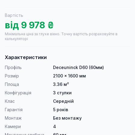
Вартість
від
9 978
₴
Мінімальна ціна за глухе вікно.
Точну вартість розраховуйте в
калькуляторі
Характеристики
Профіль
Deceuninck D60 (60мм)
Розмір
2100 × 1600 мм
Площа
3.36 м²
Конфігурація
3 стулки
Клас
Середній
Гарантія
5 років
Монтаж
Без монтажу
Камери
4
Монтажна глибина
60 мм