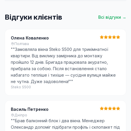
Відгуки клієнтів
Всі відгуки →
Олена Коваленко
Полтава
"
"Замовляла вікна Steko S500 для трикімнатної
квартири. Від виклику замірника до монтажу
пройшло 12 днів. Бригада працювала акуратно,
прибрала за собою. Після встановлення стало
набагато тепліше і тихіше — сусідня вулиця майже
не чутна. Дуже задоволена!"
"
Steko S500
Василь Петренко
Дніпро
"
"Брав балконний блок і два вікна. Менеджер
Олександр допоміг підібрати профіль і склопакет під