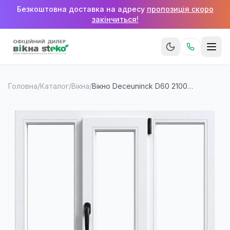
Безкоштовна доставка на адресу
пропозиція скоро
закінчиться!
Головна
/
Каталог
/
Вікна
/
Вікно Deceuninck D60 2100×1600 мм (3 стулки)