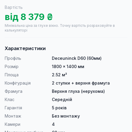
Вартість
від
8 379
₴
Мінімальна ціна за глухе вікно.
Точну вартість розраховуйте в
калькуляторі
Характеристики
Профіль
Deceuninck D60 (60мм)
Розмір
1800 × 1400 мм
Площа
2.52 м²
Конфігурація
2 стулки + верхня фрамуга
Фрамуга
Верхня глуха (нерухома)
Клас
Середній
Гарантія
5 років
Монтаж
Без монтажу
Камери
4