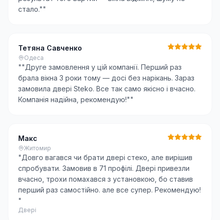
стало."
"
Тетяна Савченко
Одеса
"
"Друге замовлення у цій компанії. Перший раз
брала вікна 3 роки тому — досі без нарікань. Зараз
замовила двері Steko. Все так само якісно і вчасно.
Компанія надійна, рекомендую!"
"
Макс
Житомир
"
Довго вагався чи брати двері стеко, але вирішив
спробувати. Замовив в 71 профілі. Двері привезли
вчасно, трохи помахався з установкою, бо ставив
перший раз самостійно. але все супер. Рекомендую!
"
Двері