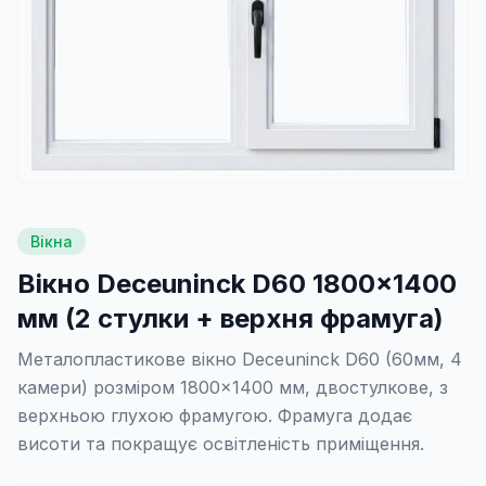
Вікна
Вікно Deceuninck D60 1800×1400
мм (2 стулки + верхня фрамуга)
Металопластикове вікно Deceuninck D60 (60мм, 4
камери) розміром 1800×1400 мм, двостулкове, з
верхньою глухою фрамугою. Фрамуга додає
висоти та покращує освітленість приміщення.