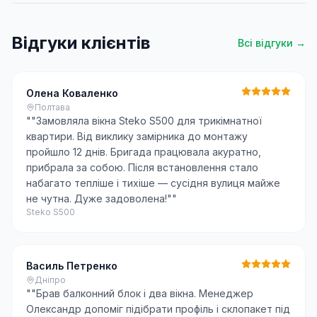
Відгуки клієнтів
Всі відгуки →
Олена Коваленко
Полтава
"
"Замовляла вікна Steko S500 для трикімнатної
квартири. Від виклику замірника до монтажу
пройшло 12 днів. Бригада працювала акуратно,
прибрала за собою. Після встановлення стало
набагато тепліше і тихіше — сусідня вулиця майже
не чутна. Дуже задоволена!"
"
Steko S500
Василь Петренко
Дніпро
"
"Брав балконний блок і два вікна. Менеджер
Олександр допоміг підібрати профіль і склопакет під