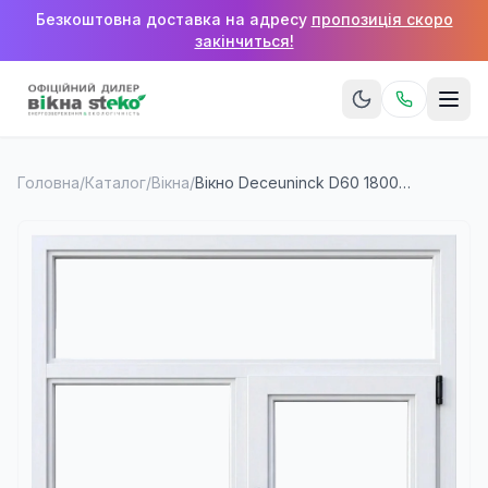
Безкоштовна доставка на адресу
пропозиція скоро
закінчиться!
Головна
/
Каталог
/
Вікна
/
Вікно Deceuninck D60 1800×1400 мм (2 стулки + верхня фрамуга)