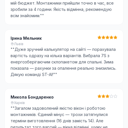
мій бюджет. Монтажники прийшли точно в час, все
зробили за 4 години. Якість відмінна, рекомендую
всім знайомим."
"
Ірина Мельник
Львів
"
"Дуже зручний калькулятор на сайті — порахувала
вартість одразу на кілька варіантів. Вибрала 7S з
енергозберігаючим склопакетом для спальні. Зима
показала — рахунки за опалення реально знизились.
Дякую команді ST-AI!"
"
Микола Бондаренко
Харків
"
"Загалом задоволений якістю вікон і роботою
монтажників. Єдиний мінус — трохи затягнулися
терміни виготовлення (16 днів замість 14). Але
результат того вартий — вікна відмінні, шуму не