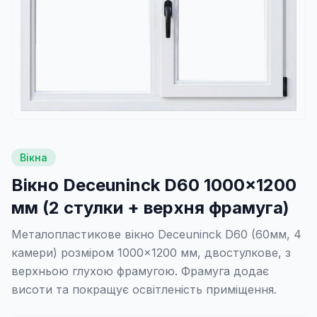
Вікна
Вікно Deceuninck D60 1000×1200
мм (2 стулки + верхня фрамуга)
Металопластикове вікно Deceuninck D60 (60мм, 4
камери) розміром 1000×1200 мм, двостулкове, з
верхньою глухою фрамугою. Фрамуга додає
висоти та покращує освітленість приміщення.