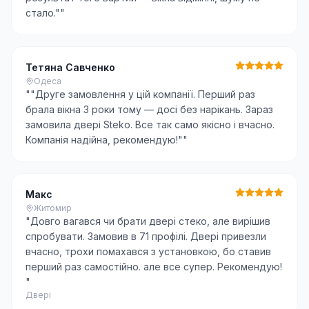
стало."
"
Тетяна Савченко
Одеса
"
"Друге замовлення у цій компанії. Перший раз
брала вікна 3 роки тому — досі без нарікань. Зараз
замовила двері Steko. Все так само якісно і вчасно.
Компанія надійна, рекомендую!"
"
Макс
Житомир
"
Довго вагався чи брати двері стеко, але вирішив
спробувати. Замовив в 71 профілі. Двері привезли
вчасно, трохи помахався з установкою, бо ставив
перший раз самостійно. але все супер. Рекомендую!
"
Двері