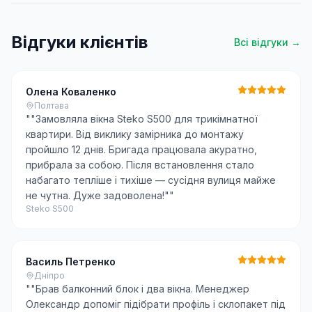
Відгуки клієнтів
Всі відгуки →
Олена Коваленко
Полтава
"
"Замовляла вікна Steko S500 для трикімнатної
квартири. Від виклику замірника до монтажу
пройшло 12 днів. Бригада працювала акуратно,
прибрала за собою. Після встановлення стало
набагато тепліше і тихіше — сусідня вулиця майже
не чутна. Дуже задоволена!"
"
Steko S500
Василь Петренко
Дніпро
"
"Брав балконний блок і два вікна. Менеджер
Олександр допоміг підібрати профіль і склопакет під