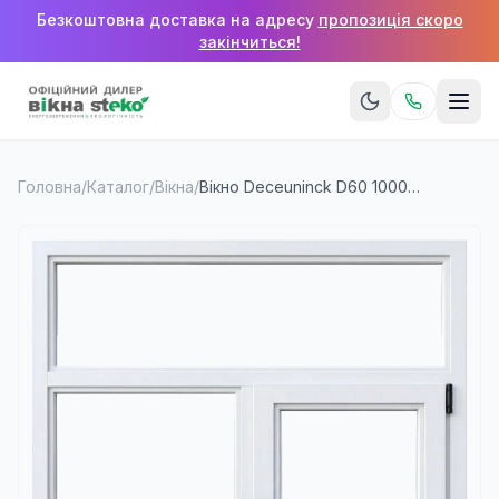
Безкоштовна доставка на адресу
пропозиція скоро
закінчиться!
Головна
/
Каталог
/
Вікна
/
Вікно Deceuninck D60 1000×1200 мм (2 стулки + верхня фрамуга)