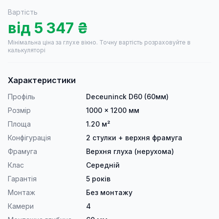
Вартість
від
5 347
₴
Мінімальна ціна за глухе вікно.
Точну вартість розраховуйте в
калькуляторі
Характеристики
Профіль
Deceuninck D60 (60мм)
Розмір
1000 × 1200 мм
Площа
1.20 м²
Конфігурація
2 стулки + верхня фрамуга
Фрамуга
Верхня глуха (нерухома)
Клас
Середній
Гарантія
5 років
Монтаж
Без монтажу
Камери
4