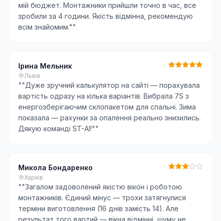
мій бюджет. Монтажники прийшли точно в час, все
зробили за 4 години. Якість відмінна, рекомендую
всім знайомим."
"
Ірина Мельник
Львів
"
"Дуже зручний калькулятор на сайті — порахувала
вартість одразу на кілька варіантів. Вибрала 7S з
енергозберігаючим склопакетом для спальні. Зима
показала — рахунки за опалення реально знизились.
Дякую команді ST-AI!"
"
Микола Бондаренко
Харків
"
"Загалом задоволений якістю вікон і роботою
монтажників. Єдиний мінус — трохи затягнулися
терміни виготовлення (16 днів замість 14). Але
результат того вартий — вікна відмінні, шуму не