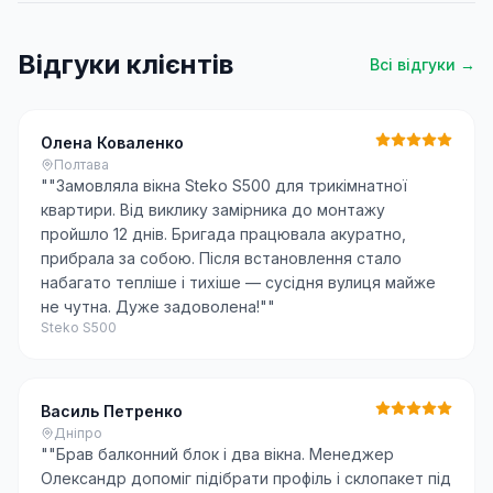
Відгуки клієнтів
Всі відгуки →
Олена Коваленко
Полтава
"
"Замовляла вікна Steko S500 для трикімнатної
квартири. Від виклику замірника до монтажу
пройшло 12 днів. Бригада працювала акуратно,
прибрала за собою. Після встановлення стало
набагато тепліше і тихіше — сусідня вулиця майже
не чутна. Дуже задоволена!"
"
Steko S500
Василь Петренко
Дніпро
"
"Брав балконний блок і два вікна. Менеджер
Олександр допоміг підібрати профіль і склопакет під