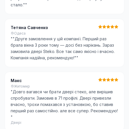
стало."
"
Тетяна Савченко
Одеса
"
"Друге замовлення у цій компанії. Перший раз
брала вікна 3 роки тому — досі без нарікань. Зараз
замовила двері Steko. Все так само якісно і вчасно.
Компанія надійна, рекомендую!"
"
Макс
Житомир
"
Довго вагався чи брати двері стеко, але вирішив
спробувати. Замовив в 71 профілі. Двері привезли
вчасно, трохи помахався з установкою, бо ставив
перший раз самостійно. але все супер. Рекомендую!
"
Двері