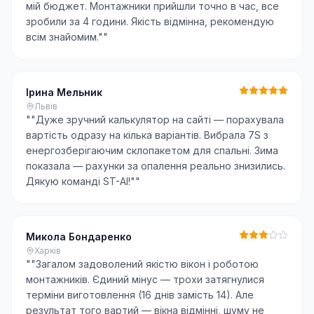
мій бюджет. Монтажники прийшли точно в час, все
зробили за 4 години. Якість відмінна, рекомендую
всім знайомим."
"
Ірина Мельник
Львів
"
"Дуже зручний калькулятор на сайті — порахувала
вартість одразу на кілька варіантів. Вибрала 7S з
енергозберігаючим склопакетом для спальні. Зима
показала — рахунки за опалення реально знизились.
Дякую команді ST-AI!"
"
Микола Бондаренко
Харків
"
"Загалом задоволений якістю вікон і роботою
монтажників. Єдиний мінус — трохи затягнулися
терміни виготовлення (16 днів замість 14). Але
результат того вартий — вікна відмінні, шуму не