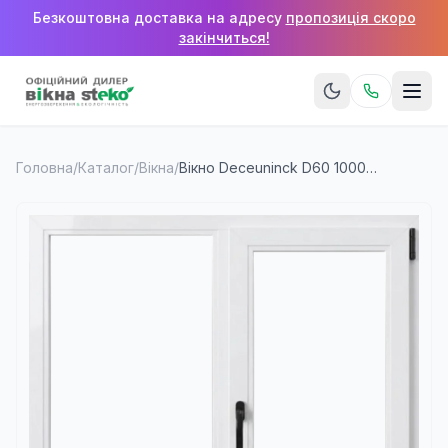
Безкоштовна доставка на адресу
пропозиція скоро
закінчиться!
Головна
/
Каталог
/
Вікна
/
Вікно Deceuninck D60 1000×1200 мм (2 стулки)