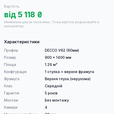
Вартість
від
5 118
₴
Мінімальна ціна за глухе вікно.
Точну вартість розраховуйте в
калькуляторі
Характеристики
Профіль
DECCO V62 (60мм)
Розмір
900 × 1400 мм
Площа
1.26 м²
Конфігурація
1 стулка + верхня фрамуга
Фрамуга
Верхня глуха (нерухома)
Клас
Середній
Гарантія
5 років
Монтаж
Без монтажу
Камери
4