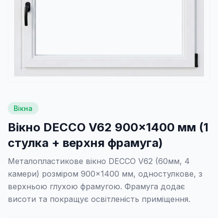
Вікна
Вікно DECCO V62 900×1400 мм (1
стулка + верхня фрамуга)
Металопластикове вікно DECCO V62 (60мм, 4
камери) розміром 900×1400 мм, одностулкове, з
верхньою глухою фрамугою. Фрамуга додає
висоти та покращує освітленість приміщення.