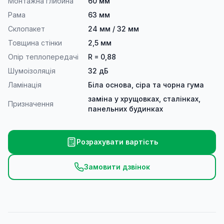
Монтажна глибина
60 мм
Рама
63 мм
Склопакет
24 мм / 32 мм
Товщина стінки
2,5 мм
Опір теплопередачі
R = 0,88
Шумоізоляція
32 дБ
Ламінація
Біла основа, сіра та чорна гума
заміна у хрущовках, сталінках,
Призначення
панельних будинках
Розрахувати вартість
Замовити дзвінок