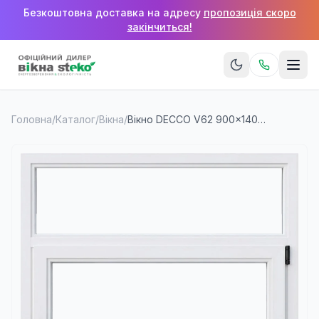
Безкоштовна доставка на адресу
пропозиція скоро
закінчиться!
Головна
/
Каталог
/
Вікна
/
Вікно DECCO V62 900×1400 мм (1 стулка + верхня фрамуга)