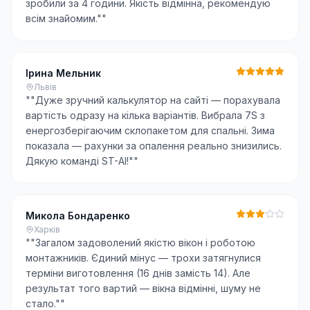
зробили за 4 години. Якість відмінна, рекомендую
всім знайомим."
"
Ірина Мельник
Львів
"
"Дуже зручний калькулятор на сайті — порахувала
вартість одразу на кілька варіантів. Вибрала 7S з
енергозберігаючим склопакетом для спальні. Зима
показала — рахунки за опалення реально знизились.
Дякую команді ST-AI!"
"
Микола Бондаренко
Харків
"
"Загалом задоволений якістю вікон і роботою
монтажників. Єдиний мінус — трохи затягнулися
терміни виготовлення (16 днів замість 14). Але
результат того вартий — вікна відмінні, шуму не
стало."
"