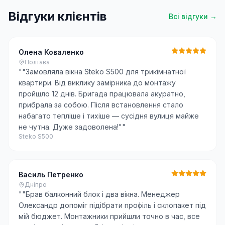
Відгуки клієнтів
Всі відгуки →
Олена Коваленко
Полтава
"
"Замовляла вікна Steko S500 для трикімнатної
квартири. Від виклику замірника до монтажу
пройшло 12 днів. Бригада працювала акуратно,
прибрала за собою. Після встановлення стало
набагато тепліше і тихіше — сусідня вулиця майже
не чутна. Дуже задоволена!"
"
Steko S500
Василь Петренко
Дніпро
"
"Брав балконний блок і два вікна. Менеджер
Олександр допоміг підібрати профіль і склопакет під
мій бюджет. Монтажники прийшли точно в час, все