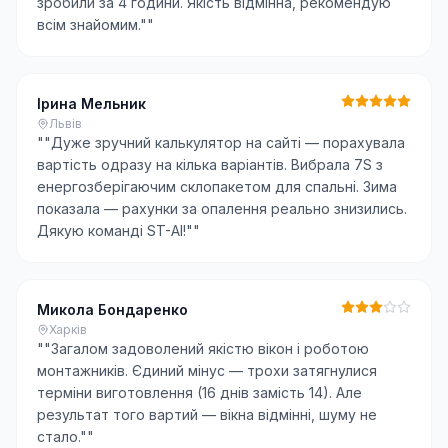
зробили за 4 години. Якість відмінна, рекомендую
всім знайомим."
"
Ірина Мельник
Львів
"
"Дуже зручний калькулятор на сайті — порахувала
вартість одразу на кілька варіантів. Вибрала 7S з
енергозберігаючим склопакетом для спальні. Зима
показала — рахунки за опалення реально знизились.
Дякую команді ST-AI!"
"
Микола Бондаренко
Харків
"
"Загалом задоволений якістю вікон і роботою
монтажників. Єдиний мінус — трохи затягнулися
терміни виготовлення (16 днів замість 14). Але
результат того вартий — вікна відмінні, шуму не
стало."
"