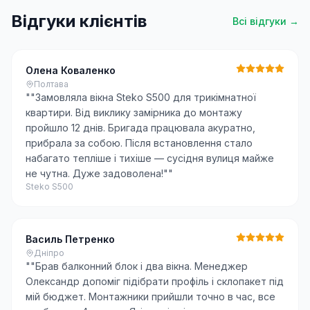
Відгуки клієнтів
Всі відгуки →
Олена Коваленко
Полтава
"
"Замовляла вікна Steko S500 для трикімнатної
квартири. Від виклику замірника до монтажу
пройшло 12 днів. Бригада працювала акуратно,
прибрала за собою. Після встановлення стало
набагато тепліше і тихіше — сусідня вулиця майже
не чутна. Дуже задоволена!"
"
Steko S500
Василь Петренко
Дніпро
"
"Брав балконний блок і два вікна. Менеджер
Олександр допоміг підібрати профіль і склопакет під
мій бюджет. Монтажники прийшли точно в час, все