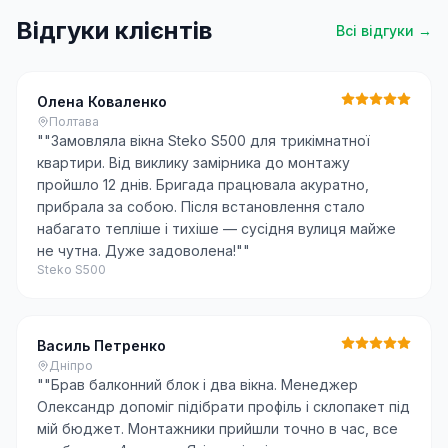
Відгуки клієнтів
Всі відгуки →
Олена Коваленко
Полтава
"
"Замовляла вікна Steko S500 для трикімнатної
квартири. Від виклику замірника до монтажу
пройшло 12 днів. Бригада працювала акуратно,
прибрала за собою. Після встановлення стало
набагато тепліше і тихіше — сусідня вулиця майже
не чутна. Дуже задоволена!"
"
Steko S500
Василь Петренко
Дніпро
"
"Брав балконний блок і два вікна. Менеджер
Олександр допоміг підібрати профіль і склопакет під
мій бюджет. Монтажники прийшли точно в час, все