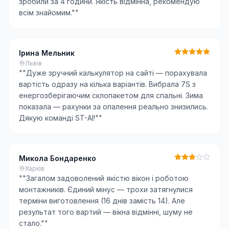
зробили за 4 години. Якість відмінна, рекомендую
всім знайомим."
"
Ірина Мельник
Львів
"
"Дуже зручний калькулятор на сайті — порахувала
вартість одразу на кілька варіантів. Вибрала 7S з
енергозберігаючим склопакетом для спальні. Зима
показала — рахунки за опалення реально знизились.
Дякую команді ST-AI!"
"
Микола Бондаренко
Харків
"
"Загалом задоволений якістю вікон і роботою
монтажників. Єдиний мінус — трохи затягнулися
терміни виготовлення (16 днів замість 14). Але
результат того вартий — вікна відмінні, шуму не
стало."
"