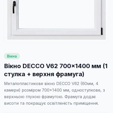
Вікна
Вікно DECCO V62 700×1400 мм (1
стулка + верхня фрамуга)
Металопластикове вікно DECCO V62 (60мм, 4
камери) розміром 700×1400 мм, одностулкове, з
верхньою глухою фрамугою. Фрамуга додає
висоти та покращує освітленість приміщення.