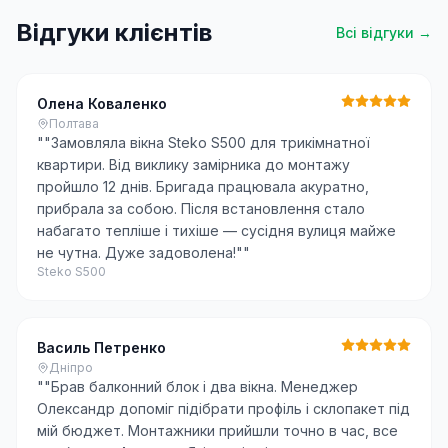
Відгуки клієнтів
Всі відгуки →
Олена Коваленко
Полтава
"
"Замовляла вікна Steko S500 для трикімнатної
квартири. Від виклику замірника до монтажу
пройшло 12 днів. Бригада працювала акуратно,
прибрала за собою. Після встановлення стало
набагато тепліше і тихіше — сусідня вулиця майже
не чутна. Дуже задоволена!"
"
Steko S500
Василь Петренко
Дніпро
"
"Брав балконний блок і два вікна. Менеджер
Олександр допоміг підібрати профіль і склопакет під
мій бюджет. Монтажники прийшли точно в час, все