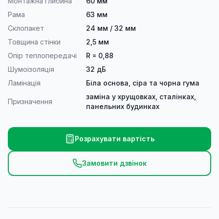
Монтажна глибина
60 мм
Рама
63 мм
Склопакет
24 мм / 32 мм
Товщина стінки
2,5 мм
Опір теплопередачі
R = 0,88
Шумоізоляція
32 дБ
Ламінація
Біла основа, сіра та чорна гума
заміна у хрущовках, сталінках,
Призначення
панельних будинках
Розрахувати вартість
Замовити дзвінок