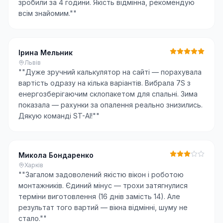
зробили за 4 години. Якість відмінна, рекомендую
всім знайомим."
"
Ірина Мельник
Львів
"
"Дуже зручний калькулятор на сайті — порахувала
вартість одразу на кілька варіантів. Вибрала 7S з
енергозберігаючим склопакетом для спальні. Зима
показала — рахунки за опалення реально знизились.
Дякую команді ST-AI!"
"
Микола Бондаренко
Харків
"
"Загалом задоволений якістю вікон і роботою
монтажників. Єдиний мінус — трохи затягнулися
терміни виготовлення (16 днів замість 14). Але
результат того вартий — вікна відмінні, шуму не
стало."
"