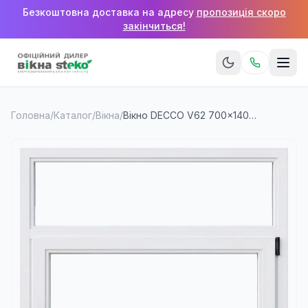
Безкоштовна доставка на адресу
пропозиція скоро
закінчиться!
Головна
/
Каталог
/
Вікна
/
Вікно DECCO V62 700×1400 мм (1 стулка + верхня фрамуга)