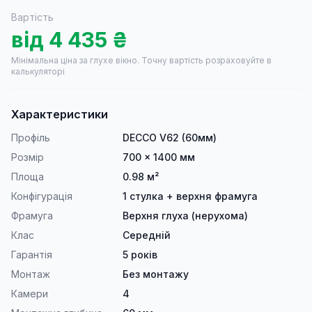
Вартість
від
4 435
₴
Мінімальна ціна за глухе вікно.
Точну вартість розраховуйте в
калькуляторі
Характеристики
Профіль
DECCO V62 (60мм)
Розмір
700 × 1400 мм
Площа
0.98 м²
Конфігурація
1 стулка + верхня фрамуга
Фрамуга
Верхня глуха (нерухома)
Клас
Середній
Гарантія
5 років
Монтаж
Без монтажу
Камери
4