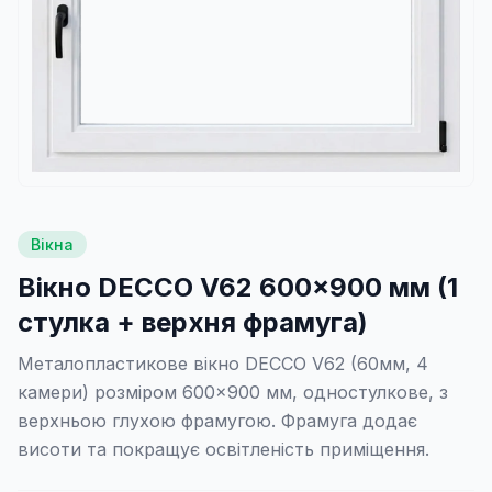
Вікна
Вікно DECCO V62 600×900 мм (1
стулка + верхня фрамуга)
Металопластикове вікно DECCO V62 (60мм, 4
камери) розміром 600×900 мм, одностулкове, з
верхньою глухою фрамугою. Фрамуга додає
висоти та покращує освітленість приміщення.