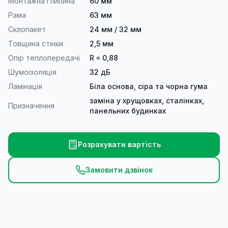
Монтажна глибина
60 мм
Рама
63 мм
Склопакет
24 мм / 32 мм
Товщина стінки
2,5 мм
Опір теплопередачі
R = 0,88
Шумоізоляція
32 дБ
Ламінація
Біла основа, сіра та чорна гума
заміна у хрущовках, сталінках,
Призначення
панельних будинках
Розрахувати вартість
Замовити дзвінок