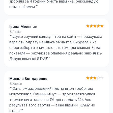
зробили за 4 години. Якість відмінна, рекомендую
всім знайомим."
"
Ірина Мельник
Львів
"
"Дуже зручний калькулятор на сайті — порахувала
вартість одразу на кілька варіантів. Вибрала 7S з
енергозберігаючим склопакетом для спальні. Зима
показала — рахунки за опалення реально знизились.
Дякую команді ST-AI!"
"
Микола Бондаренко
Харків
"
"Загалом задоволений якістю вікон і роботою
монтажників. Єдиний мінус — трохи затягнулися
терміни виготовлення (16 днів замість 14). Але
результат того вартий — вікна відмінні, шуму не
стало."
"