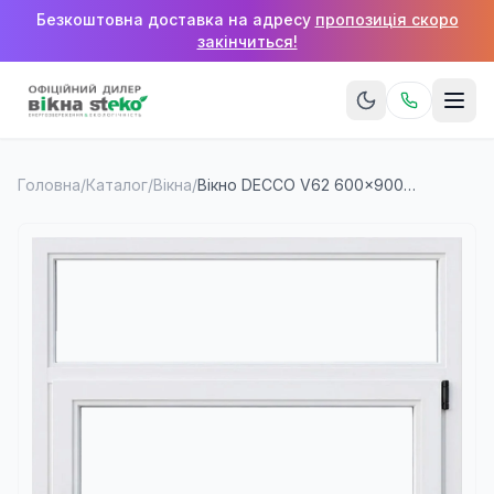
Безкоштовна доставка на адресу
пропозиція скоро
закінчиться!
Головна
/
Каталог
/
Вікна
/
Вікно DECCO V62 600×900 мм (1 стулка + верхня фрамуга)