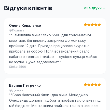
Відгуки клієнтів
Всі відгуки →
Олена Коваленко
Полтава
"
"Замовляла вікна Steko S500 для трикімнатної
квартири. Від виклику замірника до монтажу
пройшло 12 днів. Бригада працювала акуратно,
прибрала за собою. Після встановлення стало
набагато тепліше і тихіше — сусідня вулиця майже
не чутна. Дуже задоволена!"
"
Steko S500
Василь Петренко
Дніпро
"
"Брав балконний блок і два вікна. Менеджер
Олександр допоміг підібрати профіль і склопакет під
мій бюджет. Монтажники прийшли точно в час, все