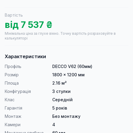
Вартість
від
7 537
₴
Мінімальна ціна за глухе вікно.
Точну вартість розраховуйте в
калькуляторі
Характеристики
Профіль
DECCO V62 (60мм)
Розмір
1800 × 1200 мм
Площа
2.16 м²
Конфігурація
3 стулки
Клас
Середній
Гарантія
5 років
Монтаж
Без монтажу
Камери
4
Монтажна глибина
60 мм