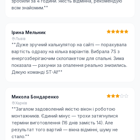
зробили за 4 години. Якість відмінна, рекомендую
всім знайомим."
"
Ірина Мельник
Львів
"
"Дуже зручний калькулятор на сайті — порахувала
вартість одразу на кілька варіантів. Вибрала 7S з
енергозберігаючим склопакетом для спальні. Зима
показала — рахунки за опалення реально знизились.
Дякую команді ST-AI!"
"
Микола Бондаренко
Харків
"
"Загалом задоволений якістю вікон і роботою
монтажників. Єдиний мінус — трохи затягнулися
терміни виготовлення (16 днів замість 14). Але
результат того вартий — вікна відмінні, шуму не
стало."
"