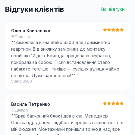
Відгуки клієнтів
Всі відгуки →
Олена Коваленко
Полтава
"
"Замовляла вікна Steko S500 для трикімнатної
квартири. Від виклику замірника до монтажу
пройшло 12 днів. Бригада працювала акуратно,
прибрала за собою. Після встановлення стало
набагато тепліше і тихіше — сусідня вулиця майже
не чутна. Дуже задоволена!"
"
Steko S500
Василь Петренко
Дніпро
"
"Брав балконний блок і два вікна. Менеджер
Олександр допоміг підібрати профіль і склопакет під
мій бюджет. Монтажники прийшли точно в час, все