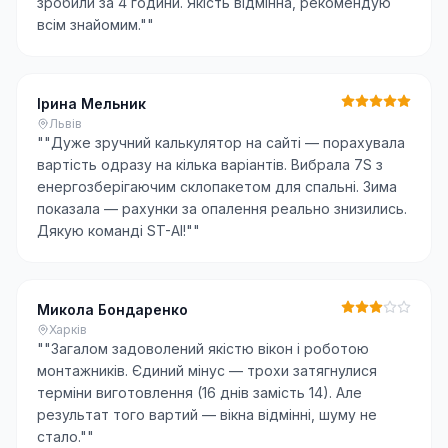
зробили за 4 години. Якість відмінна, рекомендую
всім знайомим."
"
Ірина Мельник
Львів
"
"Дуже зручний калькулятор на сайті — порахувала
вартість одразу на кілька варіантів. Вибрала 7S з
енергозберігаючим склопакетом для спальні. Зима
показала — рахунки за опалення реально знизились.
Дякую команді ST-AI!"
"
Микола Бондаренко
Харків
"
"Загалом задоволений якістю вікон і роботою
монтажників. Єдиний мінус — трохи затягнулися
терміни виготовлення (16 днів замість 14). Але
результат того вартий — вікна відмінні, шуму не
стало."
"