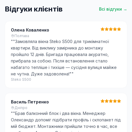
Відгуки клієнтів
Всі відгуки →
Олена Коваленко
Полтава
"
"Замовляла вікна Steko S500 для трикімнатної
квартири. Від виклику замірника до монтажу
пройшло 12 днів. Бригада працювала акуратно,
прибрала за собою. Після встановлення стало
набагато тепліше і тихіше — сусідня вулиця майже
не чутна. Дуже задоволена!"
"
Steko S500
Василь Петренко
Дніпро
"
"Брав балконний блок і два вікна. Менеджер
Олександр допоміг підібрати профіль і склопакет під
мій бюджет. Монтажники прийшли точно в час, все