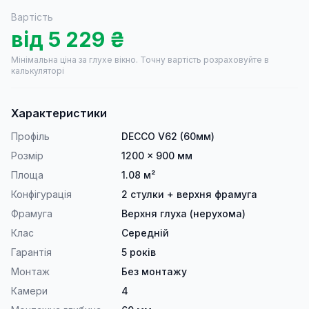
Вартість
від
5 229
₴
Мінімальна ціна за глухе вікно.
Точну вартість розраховуйте в
калькуляторі
Характеристики
Профіль
DECCO V62 (60мм)
Розмір
1200 × 900 мм
Площа
1.08 м²
Конфігурація
2 стулки + верхня фрамуга
Фрамуга
Верхня глуха (нерухома)
Клас
Середній
Гарантія
5 років
Монтаж
Без монтажу
Камери
4