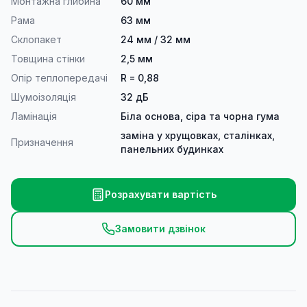
Монтажна глибина
60 мм
Рама
63 мм
Склопакет
24 мм / 32 мм
Товщина стінки
2,5 мм
Опір теплопередачі
R = 0,88
Шумоізоляція
32 дБ
Ламінація
Біла основа, сіра та чорна гума
заміна у хрущовках, сталінках,
Призначення
панельних будинках
Розрахувати вартість
Замовити дзвінок