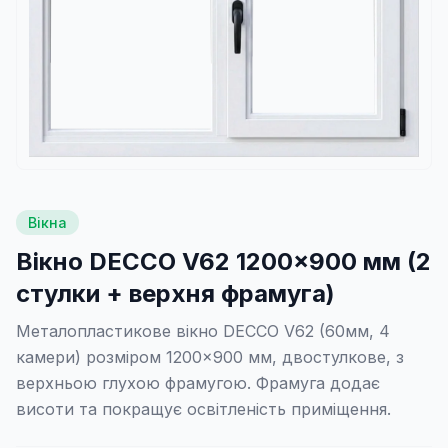
Вікна
Вікно DECCO V62 1200×900 мм (2
стулки + верхня фрамуга)
Металопластикове вікно DECCO V62 (60мм, 4
камери) розміром 1200×900 мм, двостулкове, з
верхньою глухою фрамугою. Фрамуга додає
висоти та покращує освітленість приміщення.