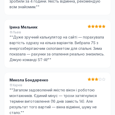
зробили за 4 години. Якість відмінна, рекомендую
всім знайомим."
"
Ірина Мельник
Львів
"
"Дуже зручний калькулятор на сайті — порахувала
вартість одразу на кілька варіантів. Вибрала 7S з
енергозберігаючим склопакетом для спальні. Зима
показала — рахунки за опалення реально знизились.
Дякую команді ST-AI!"
"
Микола Бондаренко
Харків
"
"Загалом задоволений якістю вікон і роботою
монтажників. Єдиний мінус — трохи затягнулися
терміни виготовлення (16 днів замість 14). Але
результат того вартий — вікна відмінні, шуму не
стало."
"