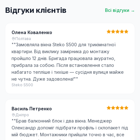
Відгуки клієнтів
Всі відгуки →
Олена Коваленко
Полтава
"
"Замовляла вікна Steko S500 для трикімнатної
квартири. Від виклику замірника до монтажу
пройшло 12 днів. Бригада працювала акуратно,
прибрала за собою. Після встановлення стало
набагато тепліше і тихіше — сусідня вулиця майже
не чутна. Дуже задоволена!"
"
Steko S500
Василь Петренко
Дніпро
"
"Брав балконний блок і два вікна. Менеджер
Олександр допоміг підібрати профіль і склопакет під
мій бюджет. Монтажники прийшли точно в час, все