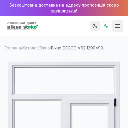
Безкоштовна доставка на адресу
пропозиція скоро
закінчиться!
Головна
/
Каталог
/
Вікна
/
Вікно DECCO V62 1200×900 мм (2 стулки + верхня фрамуга)