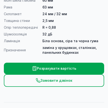
Монтажна глибина
60 мм
Рама
63 мм
Склопакет
24 мм / 32 мм
Товщина стінки
2,5 мм
Опір теплопередачі
R = 0,88
Шумоізоляція
32 дБ
Ламінація
Біла основа, сіра та чорна гума
заміна у хрущовках, сталінках,
Призначення
панельних будинках
Розрахувати вартість
Замовити дзвінок