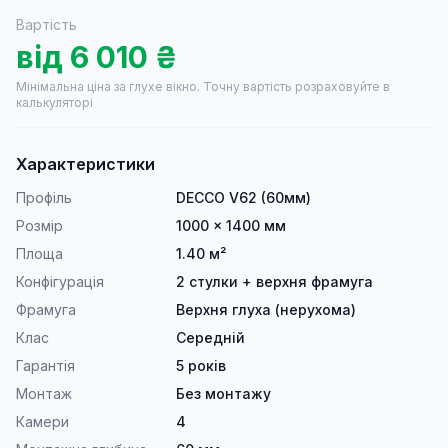
Вартість
від
6 010
₴
Мінімальна ціна за глухе вікно.
Точну вартість розраховуйте в
калькуляторі
Характеристики
Профіль
DECCO V62 (60мм)
Розмір
1000 × 1400 мм
Площа
1.40 м²
Конфігурація
2 стулки + верхня фрамуга
Фрамуга
Верхня глуха (нерухома)
Клас
Середній
Гарантія
5 років
Монтаж
Без монтажу
Камери
4