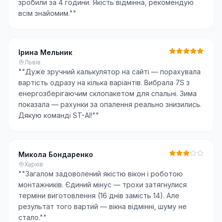
зробили за 4 години. Якість відмінна, рекомендую
всім знайомим."
"
Ірина Мельник
Львів
"
"Дуже зручний калькулятор на сайті — порахувала
вартість одразу на кілька варіантів. Вибрала 7S з
енергозберігаючим склопакетом для спальні. Зима
показала — рахунки за опалення реально знизились.
Дякую команді ST-AI!"
"
Микола Бондаренко
Харків
"
"Загалом задоволений якістю вікон і роботою
монтажників. Єдиний мінус — трохи затягнулися
терміни виготовлення (16 днів замість 14). Але
результат того вартий — вікна відмінні, шуму не
стало."
"