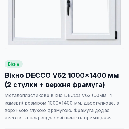
Вікна
Вікно DECCO V62 1000×1400 мм
(2 стулки + верхня фрамуга)
Металопластикове вікно DECCO V62 (60мм, 4
камери) розміром 1000×1400 мм, двостулкове, з
верхньою глухою фрамугою. Фрамуга додає
висоти та покращує освітленість приміщення.