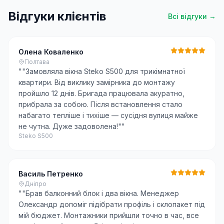
Відгуки клієнтів
Всі відгуки →
Олена Коваленко
Полтава
"
"Замовляла вікна Steko S500 для трикімнатної
квартири. Від виклику замірника до монтажу
пройшло 12 днів. Бригада працювала акуратно,
прибрала за собою. Після встановлення стало
набагато тепліше і тихіше — сусідня вулиця майже
не чутна. Дуже задоволена!"
"
Steko S500
Василь Петренко
Дніпро
"
"Брав балконний блок і два вікна. Менеджер
Олександр допоміг підібрати профіль і склопакет під
мій бюджет. Монтажники прийшли точно в час, все