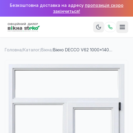
Безкоштовна доставка на адресу
пропозиція скоро
закінчиться!
Головна
/
Каталог
/
Вікна
/
Вікно DECCO V62 1000×1400 мм (2 стулки + верхня фрамуга)