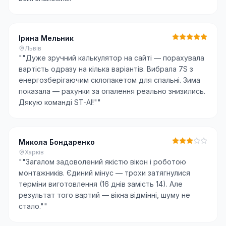
Ірина Мельник
Львів
"
"Дуже зручний калькулятор на сайті — порахувала
вартість одразу на кілька варіантів. Вибрала 7S з
енергозберігаючим склопакетом для спальні. Зима
показала — рахунки за опалення реально знизились.
Дякую команді ST-AI!"
"
Микола Бондаренко
Харків
"
"Загалом задоволений якістю вікон і роботою
монтажників. Єдиний мінус — трохи затягнулися
терміни виготовлення (16 днів замість 14). Але
результат того вартий — вікна відмінні, шуму не
стало."
"