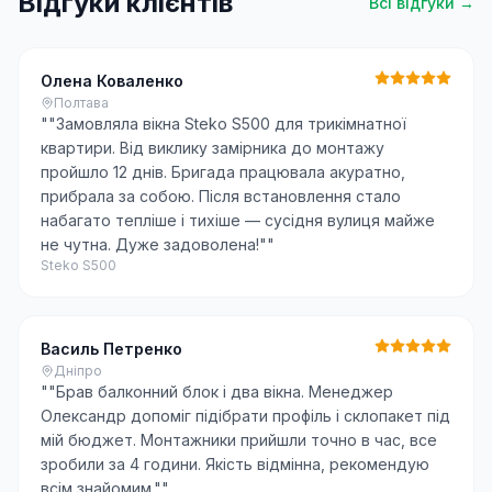
Відгуки клієнтів
Всі відгуки →
Олена Коваленко
Полтава
"
"Замовляла вікна Steko S500 для трикімнатної
квартири. Від виклику замірника до монтажу
пройшло 12 днів. Бригада працювала акуратно,
прибрала за собою. Після встановлення стало
набагато тепліше і тихіше — сусідня вулиця майже
не чутна. Дуже задоволена!"
"
Steko S500
Василь Петренко
Дніпро
"
"Брав балконний блок і два вікна. Менеджер
Олександр допоміг підібрати профіль і склопакет під
мій бюджет. Монтажники прийшли точно в час, все
зробили за 4 години. Якість відмінна, рекомендую
всім знайомим."
"