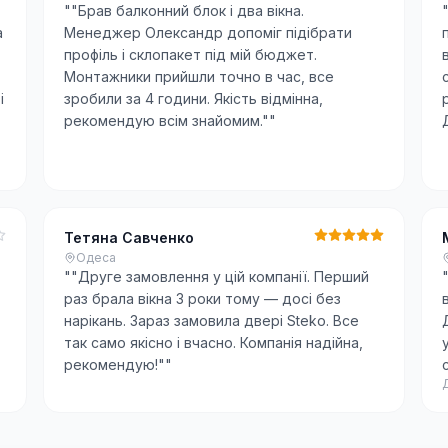
"
"Брав балконний блок і два вікна.
а
Менеджер Олександр допоміг підібрати
профіль і склопакет під мій бюджет.
Монтажники прийшли точно в час, все
і
зробили за 4 години. Якість відмінна,
рекомендую всім знайомим."
"
Тетяна Савченко
Одеса
"
"Друге замовлення у цій компанії. Перший
раз брала вікна 3 роки тому — досі без
нарікань. Зараз замовила двері Steko. Все
так само якісно і вчасно. Компанія надійна,
рекомендую!"
"