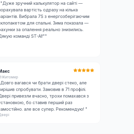
"
"Дуже зручний калькулятор на сайті —
порахувала вартість одразу на кілька
варіантів. Вибрала 7S з енергозберігаючим
склопакетом для спальні. Зима показала —
рахунки за опалення реально знизились.
Дякую команді ST-AI!"
"
Макс
Житомир
"
Довго вагався чи брати двері стеко, але
вирішив спробувати. Замовив в 71 профілі.
Двері привезли вчасно, трохи помахався з
установкою, бо ставив перший раз
самостійно. але все супер. Рекомендую!
"
Двері