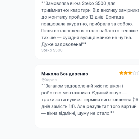
"
"Замовляла вікна Steko S500 для
трикімнатної квартири. Від виклику замірник
до монтажу пройшло 12 днів. Бригада
працювала акуратно, прибрала за собою.
Після встановлення стало набагато тепліше 
тихіше — сусідня вулиця майже не чутна.
Дуже задоволена!"
"
Steko S500
Микола Бондаренко
Харків
"
"Загалом задоволений якістю вікон і
роботою монтажників. Єдиний мінус —
трохи затягнулися терміни виготовлення (16
днів замість 14). Але результат того вартий
— вікна відмінні, шуму не стало."
"