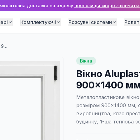
езкоштовна доставка на адресу
пропозиція скоро закінчитьс
ері
Комплектуючі
Розсувні системи
Ролет
Вікно Aluplast IDEAL 4000 900×1400 мм (1 стулка)
Вікна
Вікно Aluplas
900×1400 мм 
Металопластикове вікно 
розміром 900×1400 мм, 
виробництва, клас прест
будинку, 1-ша теплова з