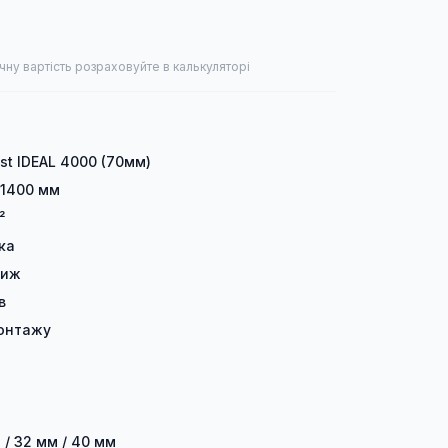
чну вартість розраховуйте в калькуляторі
ast IDEAL 4000 (70мм)
 1400 мм
²
лка
тиж
в
онтажу
 / 32 мм / 40 мм