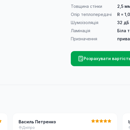
Товщина стінки
2,5 м
Опір теплопередачі
R = 1,
Шумоізоляція
32 дБ
Ламінація
Біла 
Призначення
прива
Розрахувати вартіст
Василь Петренко
Дніпро