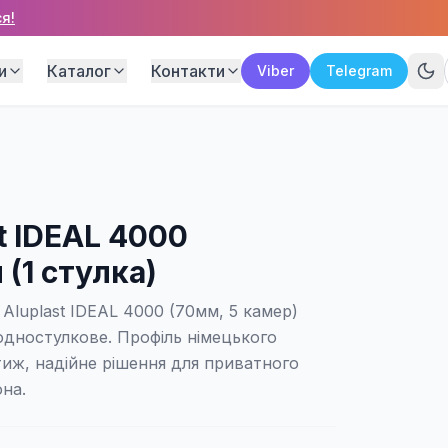
я!
и
Каталог
Контакти
Viber
Telegram
t IDEAL 4000
(1 стулка)
Aluplast IDEAL 4000 (70мм, 5 камер)
одностулкове. Профіль німецького
иж, надійне рішення для приватного
она.