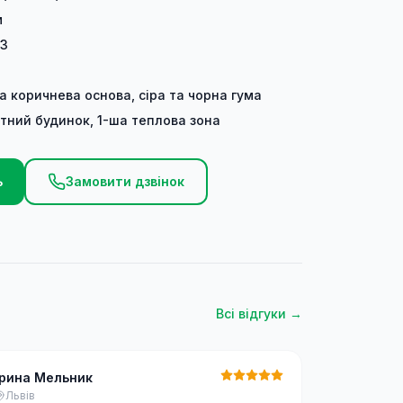
м
03
та коричнева основа, сіра та чорна гума
тний будинок, 1-ша теплова зона
ь
Замовити дзвінок
Всі відгуки →
Ірина Мельник
Львів